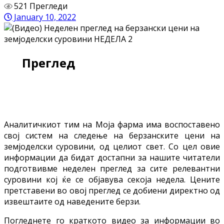
521 Прегледи
January 10, 2022
Преглед
Aналитичкиот тим на Моја фарма има воспоставено
свој систем на следење на берзанските цени на
земјоделски суровини, од целиот свет. Со цел овие
информации да бидат достапни за нашите читатели
подготвивме неделен преглед за сите релевантни
суровини кој ќе се објавува секоја недела. Цените
претставени во овој преглед се добиени директно од
извештаите од наведените берзи.
Погледнете го краткото видео за информации во