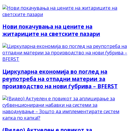
Нови покачувања на цените на
житариците на светските пазари
Циркуларна економија во поглед на
реупотреба на отпадни материи за
производство на нови ѓубрива – BFERST
(Видео) Актуелен е повикот за