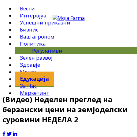
Вести
Интервјуа
Успешни приказни
Бизнис
Ваш агроном
Политика
Регулативи
Зелен развој
Здравје
Метео
Едукација
За Нас
Маркетинг
(Видео) Неделен преглед на
берзански цени на земјоделски
суровини НЕДЕЛА 2