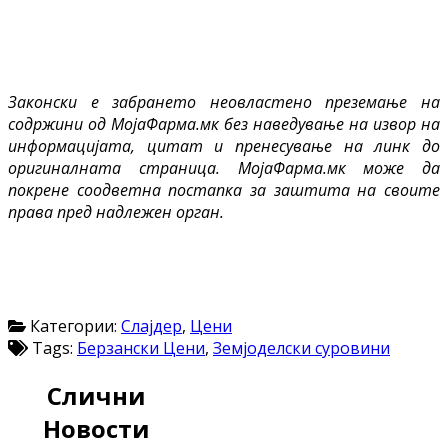
Законски е забрането неовластено преземање на
содржини од МојаФарма.мк без наведување на извор на
информацијата, цитат и пренесување на линк до
оригиналната страница. МојаФарма.мк може да
покрене соодветна постапка за заштита на своите
права пред надлежен орган.
Категории:
Слајдер
,
Цени
Tags:
Берзански Цени
,
Земјоделски суровини
Слични
Новости