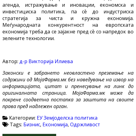
агенда, истражување и иновации, економска и
инвестициска политика, па сѐ до индустриска
стратегија за чиста и кружна економија.
Меѓународната конкурентност на европската
економија треба да се зајакне пред сѐ со напредок во
зелените технологии.
Автор:
д-р Викторија Илиева
Законски е забрането неовластено преземање на
содржини од МојаФарма.мк без наведување на извор на
информацијата, цитат и пренесување на линк до
оригиналната страница. МојаФарма.мк може да
покрене соодветна постапка за заштита на своите
права пред надлежен орган.
Категории:
ЕУ Земјоделска политика
Tags:
Бизнис
,
Економија
,
Одржливост