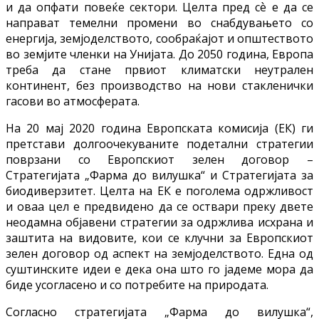
и да опфати повеќе сектори. Целта пред сѐ е да се
направат темелни промени во снабдувањето со
енергија, земјоделството, сообраќајот и општеството
во земјите членки на Унијата. До 2050 година, Европа
треба да стане првиот климатски неутрален
континент, без производство на нови стакленички
гасови во атмосферата.
На 20 мај 2020 година Европската комисија (ЕК) ги
претстави долгоочекуваните подетални стратегии
поврзани со Европскиот зелен договор –
Стратегиjaта „Фарма до вилушка“ и Стратегијата за
биодиверзитет. Целта на ЕК е поголема одржливост
и оваа цел е предвидено да се оствари преку двете
неодамна објавени стратегии за одржлива исхрана и
заштита на видовите, кои се клучни за Европскиот
зелен договор од аспект на земјоделството. Една од
суштинските идеи е дека она што го јадеме мора да
биде усогласено и со потребите на природата.
Согласно стратегијата „Фарма до вилушка“,