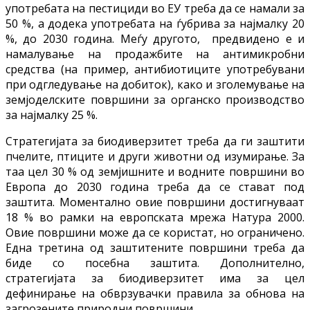
употребата на пестициди во ЕУ треба да се намали за
50 %, а додека употребата на ѓубрива за најмалку 20
%, до 2030 година. Меѓу другото, предвидено е и
намалување на продажбите на антимикробни
средства (на пример, антибиотиците употребувани
при одгледување на добиток), како и зголемување на
земјоделските површини за органско производство
за најмалку 25 %.
Стратегијата за биодиверзитет треба да ги заштити
пчелите, птиците и други животни од изумирање. За
таа цел 30 % од земјишните и водните површини во
Европа до 2030 година треба да се стават под
заштита. Моментално овие површини достигнуваат
18 % во рамки на европската мрежа Натура 2000.
Овие површини може да се користат, но ограничено.
Една третина од заштитените површини треба да
биде со посебна заштита. Дополнително,
стратегијата за биодиверзитет има за цел
дефинирање на обврзувачки правила за обнова на
загрозените природни површини.