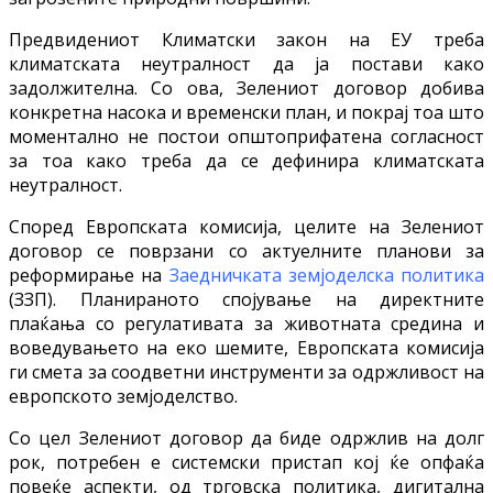
Предвидениот Климатски закон на ЕУ треба
климатската неутралност да ја постави како
задолжителна. Со ова, Зелениот договор добива
конкретна насока и временски план, и покрај тоа што
моментално не постои општоприфатена согласност
за тоа како треба да се дефинира климатската
неутралност.
Според Европската комисија, целите на Зелениот
договор се поврзани со актуелните планови за
реформирање на
Заедничката земјоделска политика
(ЗЗП). Планираното спојување на директните
плаќања со регулативата за животната средина и
воведувањето на еко шемите, Европската комисија
ги смета за соодветни инструменти за одржливост на
европското земјоделство.
Со цел Зелениот договор да биде одржлив на долг
рок, потребен е системски пристап кој ќе опфаќа
повеќе аспекти, од трговска политика, дигитална