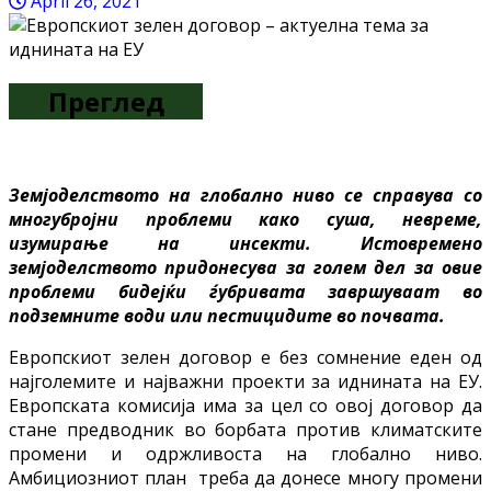
April 26, 2021
Преглед
Земјоделството на глобално ниво се справува со
многубројни проблеми како суша, невреме,
изумирање на инсекти. Истовремено
земјоделството придонесува за голем дел за овие
проблеми бидејќи ѓубривата завршуваат во
подземните води или пестицидите во почвата.
Европскиот зелен договор е без сомнение еден од
најголемите и најважни проекти за иднината на ЕУ.
Европската комисија има за цел со овој договор да
стане предводник во борбата против климатските
промени и одржливоста на глобално ниво.
Амбициозниот план треба да донесе многу промени