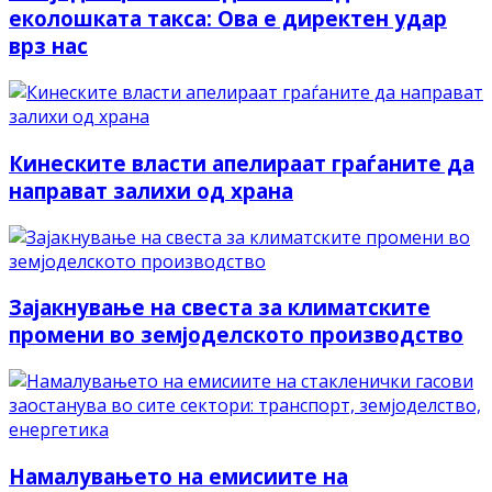
еколошката такса: Ова е директен удар
врз нас
Кинеските власти апелираат граѓаните да
направат залихи од храна
Зајакнување на свеста за климатските
промени во земјоделското производство
Намалувањето на емисиите на