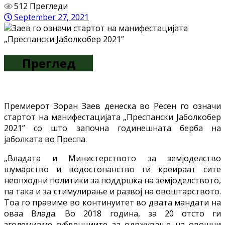
512 Прегледи
September 27, 2021
Преглед
Премиерот Зоран Заев денеска во Ресен го означи
стартот на манифестацијата „Преспански Јаболкобер
2021” со што започна годинешната берба на
јаболката во Преспа.
„Владата и Министерството за земјоделство
шумарство и водостопанство ги креираат сите
неопходни политики за поддршка на земјоделството,
па така и за стимулирање и развој на овоштарството.
Тоа го правиме во континуитет во двата мандати на
оваа Влада. Во 2018 година, за 20 отсто ги
зголемивме субвенциите за одржување на овошни