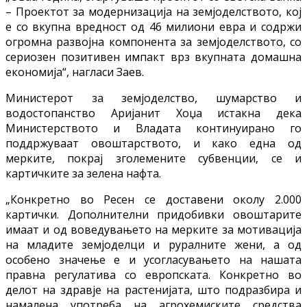
– Проектот за модернизација на земјоделството, кој
е со вкупна вредност од 46 милиони евра и содржи
огромна развојна компонента за земјоделството, со
сериозен позитивен импакт врз вкупната домашна
економија“, нагласи Заев.
Министерот за земјоделство, шумарство и
водостопанство Аријанит Хоџа истакна дека
Министерството и Владата континуирано го
поддржуваат овоштарството, и како една од
мерките, покрај зголемените субвенции, се и
картичките за зелена нафта.
„Конкретно во Ресен се доставени околу 2.000
картички. Дополнителни придобивки овоштарите
имаат и од воведувањето на мерките за мотивација
на младите земјоделци и руралните жени, а од
особено значење е и усогласувањето на нашата
правна регулатива со европската. Конкретно во
делот на здравје на растенијата, што подразбира и
намалена употреба на агрохемиските средства