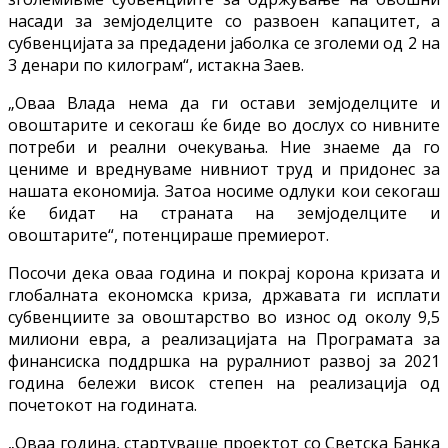
насади за земјоделците со развоен капацитет, а
субвенцијата за предадени јаболка се зголеми од 2 на
3 денари по килограм“, истакна Заев.
„Оваа Влада нема да ги остави земјоделците и
овоштарите и секогаш ќе биде во дослух со нивните
потреби и реални очекувања. Ние знаеме да го
цениме и вреднуваме нивниот труд и придонес за
нашата економија. Затоа носиме одлуки кои секогаш
ќе бидат на страната на земјоделците и
овоштарите“, потенцираше премиерот.
Посочи дека оваа година и покрај корона кризата и
глобалната економска криза, државата ги исплати
субвенциите за овоштарство во износ од околу 9,5
милиони евра, а реализацијата на Програмата за
финансиска поддршка на руралниот развој за 2021
година бележи висок степен на реализација од
почетокот на годината.
„Оваа година, стартуваше проектот со Светска Банка