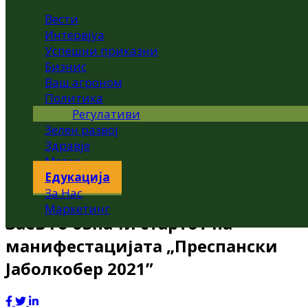
Вести
Интервјуа
Успешни приказни
Бизнис
Ваш агроном
Политика
Регулативи
Зелен развој
Здравје
Метео
Едукација
За Нас
Маркетинг
Заев го означи стартот на
манифестацијата „Преспански
Јаболкобер 2021”