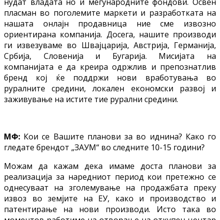
нудат владата но и меѓународните фондови. Освен
пласман во поголемите маркети и разработката на
нашата онлајн продавница ние сме извозно
ориентирана компанија. Досега, нашите производи
ги извезуваме во Швајцарија, Австрија, Германија,
Србија, Словенија и Бугарија. Мисијата на
компанијата е да креира одржлив и препознатлив
бренд кој ќе поддржи нови вработувања во
руралните средини, локален економски развој и
заживување на истите тие рурални средини.
МФ:
Кои се Вашите планови за во иднина? Како го
гледате брендот „ЗАУМ“ во следните 10-15 години?
Можам да кажам дека имаме доста планови за
реализација за наредниот период кои претежно се
однесуваат на зголемување на продажбата преку
извоз во земјите на ЕУ, како и производство и
патентирање на нови производи. Исто така во
моментов работиме на отворање на откупен центар