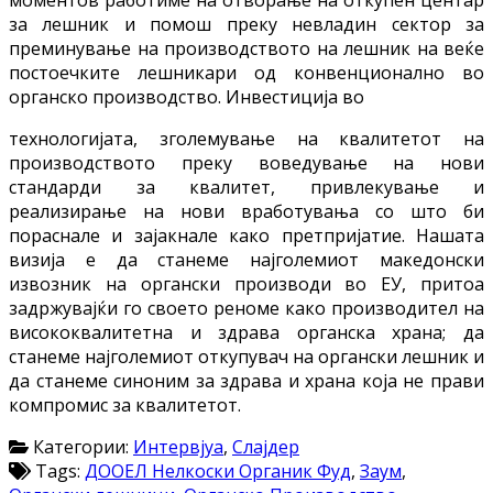
за лешник и помош преку невладин сектор за
преминување на производството на лешник на веќе
постоечките лешникари од конвенционално во
органско производство. Инвестиција во
технологијата, зголемување на квалитетот на
производството преку воведување на нови
стандарди за квалитет, привлекување и
реализирање на нови вработувања со што би
пораснале и зајакнале како претпријатие. Нашата
визија е да станеме најголемиот македонски
извозник на органски производи во ЕУ, притоа
задржувајќи го своето реноме како производител на
висококвалитетна и здрава органска храна; да
станеме најголемиот откупувач на органски лешник и
да станеме синоним за здрава и храна која не прави
компромис за квалитетот.
Категории:
Интервјуа
,
Слајдер
Tags:
ДООЕЛ Нелкоски Органик Фуд
,
Заум
,