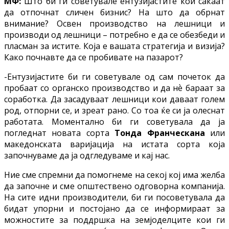
МФ:
Што би ги советувале ентузијастите кои сакаат
да отпочнат сличен бизнис? На што да обрнат
внимание? Освен производство на лешници и
производи од лешници – потребно е да се обезбеди и
пласман за истите. Која е вашата стратегија и визија?
Како почнавте да се пробивате на пазарот?
-Ентузијастите би ги советувале од сам почеток да
пробаат со органско производство и да нѐ бараат за
соработка. Да засадуваат лешници кои даваат голем
род, отпорни се, и зреат рано. Со тоа ќе си ја олеснат
работата. Моментално би ги советувала да ја
погледнат новата сорта
Тонда Франческана
или
македонската варијација на истата сорта која
започнуваме да ја одгледуваме и кај нас.
Ние сме спремни да помогнеме на секој кој има желба
да започне и сме општествено одговорна компанија.
На сите идни производители, би ги посоветувала да
бидат упорни и постојано да се информираат за
можностите за поддршка на земјоделците кои ги