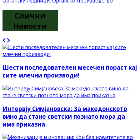
Органски лешници
,
Органско Производство
Слични
Новости
Шести последователен месечен пораст кај
сите млечни производи!
Интервју Симјановска: За македонското
вино да стане светски познато мора да
има приказна