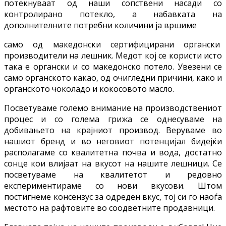
потекнуваат од наши сопствени насади со
контролирано потекло, а набавката на
дополнителните потребни количини ја вршиме
само од македонски сертифицирани органски
производители на лешник. Медот кој се користи исто
така е органски и со македонско потело. Увезени се
само органското какао, од очигледни причини, како и
органското чоколадо и кокосовото масло.
Посветуваме големо внимание на производствениот
процес и со голема грижа се однесуваме на
добивањето на крајниот производ. Веруваме во
нашиот бренд и во неговиот потенцијал бидејќи
располагаме со квалитетна почва и вода, достатно
сонце кои влијаат на вкусот на нашите лешници. Се
посветуваме на квалитетот и редовно
експериментираме со нови вкусови. Штом
постигнеме консензус за одреден вкус, тој си го наоѓа
местото на рафтовите во соодветните продавници.