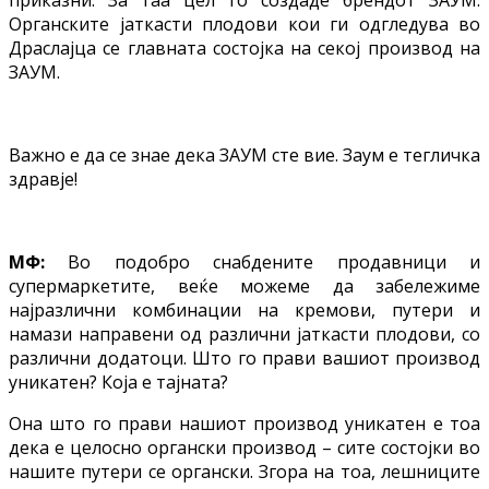
Органските јаткасти плодови кои ги одгледува во
Драслајца се главната состојка на секој производ на
ЗАУМ.
Важно е да се знае дека ЗАУМ сте вие. Заум е тегличка
здравје!
МФ:
Во подобро снабдените продавници и
супермаркетите, веќе можеме да забележиме
најразлични комбинации на кремови, путери и
намази направени од различни јаткасти плодови, со
различни додатоци. Што го прави вашиот производ
уникатен? Која е тајната?
Она што го прави нашиот производ уникатен е тоа
дека е целосно органски производ – сите состојки во
нашите путери се органски. Згора на тоа, лешниците