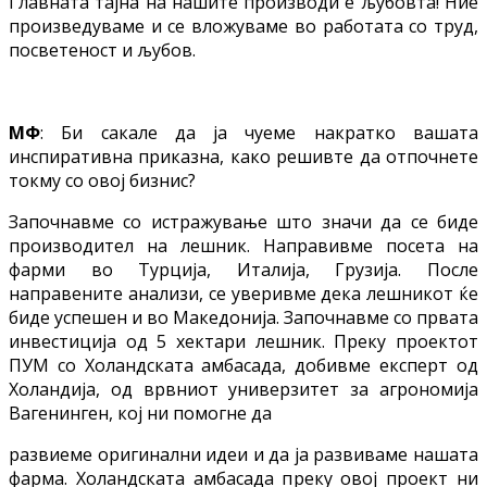
Главната тајна на нашите производи е љубовта! Ние
произведуваме и се вложуваме во работата со труд,
посветеност и љубов.
МФ
: Би сакале да ја чуеме накратко вашата
инспиративна приказна, како решивте да отпочнете
токму со овој бизнис?
Започнавме со истражување што значи да се биде
производител на лешник. Направивме посета на
фарми во Турција, Италија, Грузија. После
направените анализи, се уверивме дека лешникот ќе
биде успешен и во Македонија. Започнавме со првата
инвестиција од 5 хектари лешник. Преку проектот
ПУМ со Холандската амбасада, добивме експерт од
Холандија, од врвниот универзитет за агрономија
Вагенинген, кој ни помогне да
развиеме оригинални идеи и да ја развиваме нашата
фарма. Холандската амбасада преку овој проект ни