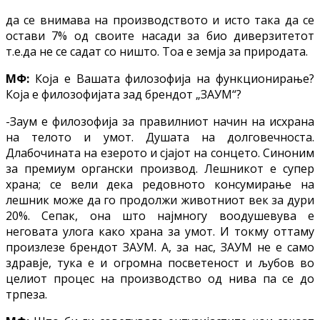
да се внимава на производството и исто така да се
остави 7% од своите насади за био диверзитетот
т.е.да не се садат со ништо. Тоа е земја за природата.
МФ:
Која е Вашата филозофија на функционирање?
Која е филозофијата зад брендот „ЗАУМ“?
-Заум е филозофија за правилниот начин на исхрана
на телото и умот. Душата на долговечноста.
Длабочината на езерото и сјајот на сонцето. Синоним
за премиум органски производ. Лешникот е супер
храна; се вели дека редовното консумирање на
лешник може да го продолжи животниот век за дури
20%. Сепак, она што најмногу воодушевува е
неговата улога како храна за умот. И токму оттаму
произлезе брендот ЗАУМ. А, за нас, ЗАУМ не е само
здравје, тука е и огромна посветеност и љубов во
целиот процес на производство од нива па се до
трпеза.