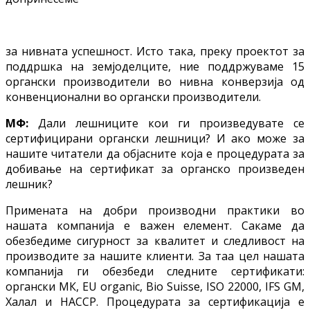
за нивната успешност. Исто така, преку проектот за
поддршка на земјоделците, ние поддржуваме 15
органски производители во нивна конверзија од
конвенционални во органски производители.
МФ:
Дали лешниците кои ги произведувате се
сертифицирани органски лешници? И ако може за
нашите читатели да објасните која е процедурата за
добивање на сертификат за органско произведен
лешник?
Примената на добри производни практики во
нашата компанија е важен елемент. Сакаме да
обезбедиме сигурност за квалитет и следливост на
производите за нашите клиенти. За таа цел нашата
компанија ги обезбеди следните сертификати:
органски МК, EU organic, Bio Suisse, ISO 22000, IFS GM,
Халал и HACCP. Процедурата за сертификација е