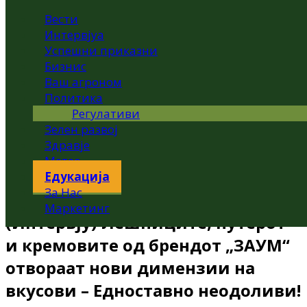
Вести
Интервјуа
Успешни приказни
Бизнис
Ваш агроном
Политика
Регулативи
Зелен развој
Здравје
Метео
Едукација
За Нас
Маркетинг
(Интервју) Лешниците, путерот
и кремовите од брендот „ЗАУМ“
отвораат нови димензии на
вкусови – Едноставно неодоливи!