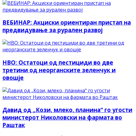
ВЕБИНАР: Акциски ориентиран пристап на
предвидување за рурален развој
НВО: Oстатоци од пестициди во две
третини од неорганските зеленчук и
овошје
Давид од „Кози, млеко, планина“ го угости
министерот Николовски на фармата во
Раштак