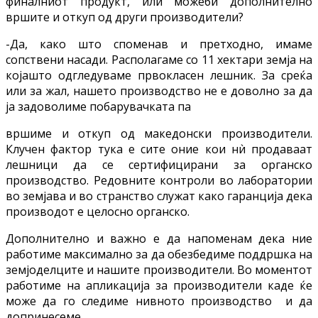
финалниот продукт, или можеби дополнително
вршите и откуп од други производители?
-Да, како што споменав и претходно, имаме
сопствени насади. Располагаме со 11 хектари земја на
којашто одгледуваме првокласен лешник. За среќа
или за жал, нашето производство не е доволно за да
ја задоволиме побарувачката па
вршиме и откуп од македонски производители.
Клучен фактор тука е сите оние кои нѝ продаваат
лешници да се сертифицирани за органско
производство. Редовните контроли во лаборатории
во земјава и во странство служат како гаранција дека
производот е целосно органско.
Дополнително и важно е да напоменам дека ние
работиме максимално за да обезбедиме поддршка на
земјоделците и нашите производители. Во моментот
работиме на апликација за производители каде ќе
може да го следиме нивното производство и да
допринесеме