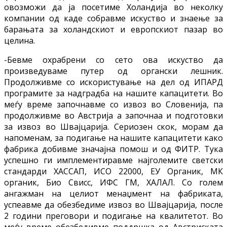
овозможи да ја посетиме Холандија во неколку
компании од каде собравме искуство и знаење за
барањата за холандскиот и европскиот пазар во
целина.
-Бевме охрабрени со сето ова искуство да
произведуваме путер од органски лешник.
Продолживме со искористување на дел од ИПАРД
програмите за надградба на нашите капацитети. Во
меѓу време започнавме со извоз во Словенија, па
продолживме во Австрија а започнаа и подготовки
за извоз во Швајцарија. Сериозен скок, морам да
напоменам, за подигање на нашите капацитети како
фабрика добивме значајна помош и од ФИТР. Тука
успешно ги имплементиравме најголемите светски
стандарди ХАССАП, ИСО 22000, ЕУ Органик, МК
органик, Био Свисс, ИФС ГМ, ХАЛАЛ. Со голем
ангажман на целиот менаџмент на фабриката,
успеавме да обезбедиме извоз во Швајцарија, после
2 години преговори и подигање на квалитетот. Во
меѓу време обезбедивме поддршка од Австриската