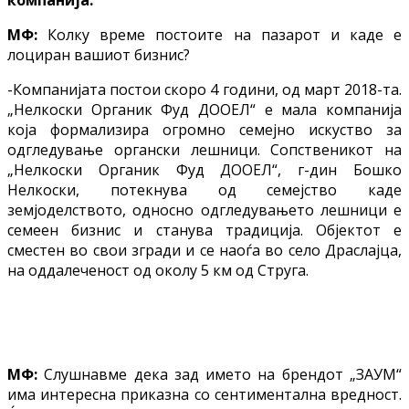
МФ:
Колку време постоите на пазарот и каде е
лоциран вашиот бизнис?
-Компанијата постои скоро 4 години, од март 2018-та.
„Нелкоски Органик Фуд ДООЕЛ“ е мала компанија
која формализира огромно семејно искуство за
одгледување органски лешници. Сопственикот на
„Нелкоски Органик Фуд ДООЕЛ“, г-дин Бошко
Нелкоски, потекнува од семејство каде
земјоделството, односно одгледувањето лешници е
семеен бизнис и станува традиција. Објектот е
сместен во свои згради и се наоѓа во село Драслајца,
на оддалеченост од околу 5 км од Струга.
МФ:
Слушнавме дека зад името на брендот „ЗАУМ“
има интересна приказна со сентиментална вредност.