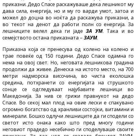
приказни. Дедо Спасе раскажуваше дека лешникот му
дава сила, енергија, но и му го варди умот, затоа и
можел до доцна во ноќта да раскажува приказни, а
во текот на денот да работи полн со енергија. За
лешниците велел дека ги јаде
ЗА УМ
. Така и во
семејството остана приказната –
ЗАУМ
.
Приказна која се пренесува од колено на колено и
трае повеќе од 150 години. Дедо Спасе одамна го
нема на овој свет. Но, неговата лешникова градина
продолжи да живее. Денеска на истото место, на 700
метри надморска височина, во чиста еколошка
средина, потхранети со енергијата на струшкото
сонце се одгледуваат најубавите лешници во
Македонија. За нив се грижи правнукот на дедо
Спасе. Во секој мал плод на овие лески е спакувано
огромно богатство од хранливи состојки, витамини и
минерали. Бошко одлучи лешниците да ги сподели со
светот исто онака како што пред многу години
неговиот прадедо несебично ги споделуваше своите
приказни. За таа цел го создаде брендот ЗАУМ.