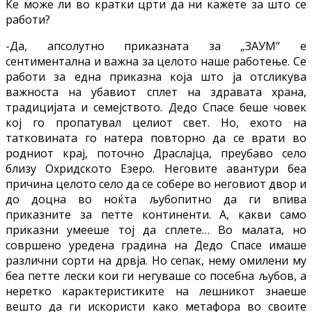
Ќе може ли во кратки црти да ни кажете за што се
работи?
-Да, апсолутно приказната за „ЗАУМ“ е
сентиментална и важна за целото наше работење. Се
работи за една приказна која што ја отсликува
важноста на убавиот сплет на здравата храна,
традицијата и семејството. Дедо Спасе беше човек
кој го пропатувал целиот свет. Но, ехото на
татковината го натера повторно да се врати во
родниот крај, поточно Драслајца, преубаво село
близу Охридското Езеро. Неговите авантури беа
причина целото село да се собере во неговиот двор и
до доцна во ноќта љубопитно да ги впива
приказните за петте континенти. А, какви само
приказни умееше тој да сплете… Во малата, но
совршено уредена градина на Дедо Спасе имаше
различни сорти на дрвја. Но сепак, нему омилени му
беа петте лески кои ги негуваше со посебна љубов, а
неретко карактеристиките на лешникот знаеше
вешто да ги искористи како метафора во своите