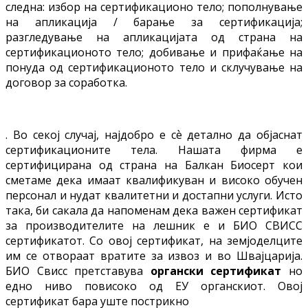
следна: избор на сертификационо тело; пополнување
на апликација / барање за сертификација;
разгледување на апликацијата од страна на
сертификационото тело; добивање и прифаќање на
понуда од сертификационото тело и склучување на
договор за соработка.
. Во секој случај, најдобро е сѐ детално да објаснат
сертификационите тела. Нашата фирма е
сертифицирана од страна на Балкан Биосерт кои
сметаме дека имаат квалификуван и високо обучен
персонал и нудат квалитетни и достапни услуги. Исто
така, би сакала да напоменам дека важен сертификат
за производителите на лешник е и БИО СВИСС
сертификатот. Со овој сертификат, на земјоделците
им се отвораат вратите за извоз и во Швајцарија.
БИО Свисс претставува
органски сертификат
но
едно ниво повисоко од ЕУ органскиот. Овој
сертификат бара уште пострикно