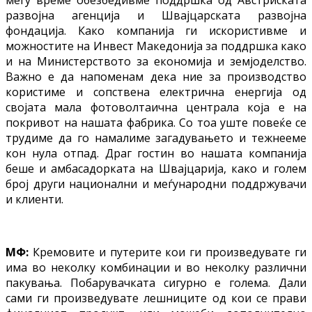
развојна агенција и Швајцарската развојна
фондација. Како компанија ги искористивме и
можностите на Инвест Македонија за поддршка како
и на Министерството за економија и земјоделство.
Важно е да напоменам дека ние за производство
користиме и сопствена електрична енергија од
својата мала фотоволтаична централа која е на
покривот на нашата фабрика. Со тоа уште повеќе се
трудиме да го намалиме загадувањето и тежнееме
кон нула отпад. Драг гостин во нашата компанија
беше и амбасадорката на Швајцарија, како и голем
број други национални и меѓународни поддржувачи
и клиенти.
МФ:
Кремовите и путерите кои ги произведувате ги
има во неколку комбинации и во неколку различни
пакувања. Побарувачката сигурно е голема. Дали
сами ги произведувате лешниците од кои се прави