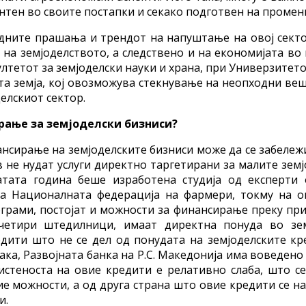
тентен во своите постапки и секако подготвен на проме
одните прашања и трендот на напуштање на овој секто
на земјоделството, а следствено и на економијата во 
лтетот за земјоделски науки и храна, при Универзитето
та земја, кој овозможува стекнување на неопходни ве
елскиот сектор.
рање за земјоделски бизниси?
ансирање на земјоделските бизниси може да се забележ
в не нудат услуги директно таргетирани за малите зем
тата година беше изработена студија од експерти
 на Националната федерација на фармери, токму на о
рами, постојат и можности за финансирање преку при
етири штедилници, имаат директна понуда во земј
дити што не се дел од понудата на земјоделските кр
ака, Развојната банка на Р.С. Македонија има воведен
ристеноста на овие кредити е релативно слаба, што 
е можности, а од друга страна што овие кредити се на
и.