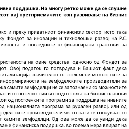
 нивна поддршка. Но многу ретко може да се слушне
есот кај претприемачите кон развивање на бизнис
ко и преку приватниот финансиски сектор, исто така
ку Фондот за иновации и технолошки развој на Р.С.
тивноста и последните кофинансирани грантови за
ористеноста на овие средства, односно од Фондот за
от. Овој податок го потврдува и Вашиот факт дека
игитализација значително се зголемени можностите за
еинформираноста на земјоделските производители за
ка самите земјоделци не се запознаени со можностите
ваат и со потешкотии во подготовка на бизнис планови
екои од постоечките програми за поддршка на нивните
од националната програма за рурален развој, или од
јоделските производители често пати се соочуваат со
т самите земјоделци. Од ова може да се увиди дека
вање финансиска поддршка, во голема мера влијаат на