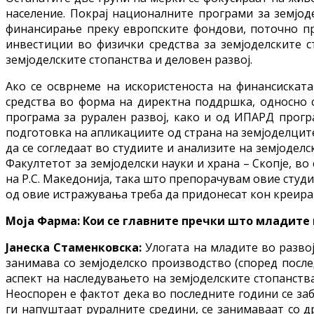
население. Покрај националните програми за земјоде
финансирање преку европските фондови, поточно пр
инвестиции во физички средства за земјоделските с
земјоделските стопанства и деловен развој.
Ако се осврнеме на искористеноста на финансискат
средства во форма на директна поддршка, односно с
програма за рурален развој, како и од ИПАРД прогр
подготовка на апликациите од страна на земјоделцит
да се согледаат во студиите и анализите на земјодел
Факултетот за земјоделски науки и храна – Скопје, в
на Р.С. Македонија, така што препорачувам овие студи
од овие истражувања треба да придонесат кон креира
Моја Фарма: Кои се главните пречки што младите 
Јанеска Стаменковска:
Улогата на младите во развој
занимава со земјоделско производство (според после
аспект на наследувањето на земјоделските стопанств
Неоспорен е фактот дека во последните години се заб
ги напуштаат руралните средини, се занимаваат со д