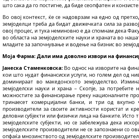
што сака да го постигне, да биде сеопфатен и конзис
Во овој контекст, ќе се надоврзам на едно од претх
земјоделци треба да бидат движечката сила за развој 
овој процес, и тука неминовно е да спомнам дека Факу
во областа на земјоделските науки и храната во наша
младите за започнување и водење на бизнис во земјод
Моја Фарма: Дали има доволно извори на финанси
Јанеска Стаменковска:
Во однос на изворите на фин
кои што нудат финансиски услуги, но голем дел од ни
доминираат во македонското земјоделство. Измина
земјоделски науки и храна – Скопје, за потребите
можностите за финансирање преку националните прог
тринаесет комерцијални банки, и три од вкупно ч
производители за своите активности користат и кре
деловни субјекти или физички лица на банките. Исто т
земјоделските субјекти, но се забележува дека иско
земјоделските производители не се запознаени со ови
опфаќа мнозинството од земјоделските производител