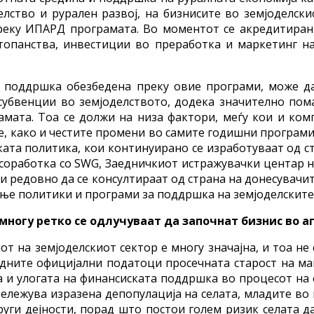
лство и рурален развој, на бизнисите во земјоделск
еку ИПАРД програмата. Во моментот се акредитирани
топанства, инвестиции во преработка и маркетинг н
а поддршка обезбедена преку овие програми, може д
убвенции во земјоделството, додека значително пом
амата. Тоа се должи на низа фактори, меѓу кои и ко
е, како и честите промени во самите годишни програм
ската политика, кои континуирано се изработуваат од 
о соработка со SWG, Заедничкиот истражувачки центар
и редовно да се консултираат од страна на донесувачи
ње политики и програми за поддршка на земјоделските 
многу ретко се одлучуваат да започнат бизнис во а
от на земјоделскиот сектор е многу значајна, и тоа не
дните официјални податоци просечната старост на мак
а и улогата на финансиската поддршка во процесот на
ележува изразена депопулација на селата, младите во
руги дејности, порад што постои голем ризик селата д