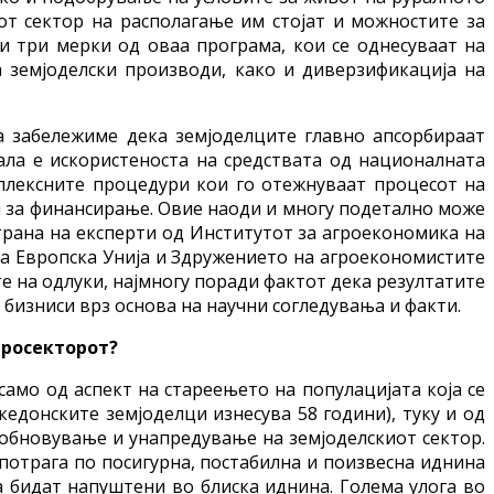
иот сектор на располагање им стојат и можностите за
 три мерки од оваа програма, кои се однесуваат на
а земјоделски производи, како и диверзификација на
а забележиме дека земјоделците главно апсорбираат
ала е искористеноста на средствата од националната
мплексните процедури кои го отежнуваат процесот на
и за финансирање. Овие наоди и многу подетално може
страна на експерти од Институтот за агроекономика на
 на Европска Унија и Здружението на агроекономистите
те на одлуки, најмногу поради фактот дека резултатите
бизниси врз основа на научни согледувања и факти.
гросекторот?
 само од аспект на стареењето на популацијата која се
едонските земјоделци изнесува 58 години), туку и од
 обновување и унапредување на земјоделскиот сектор.
 потрага по посигурна, постабилна и поизвесна иднина
а бидат напуштени во блиска иднина. Голема улога во