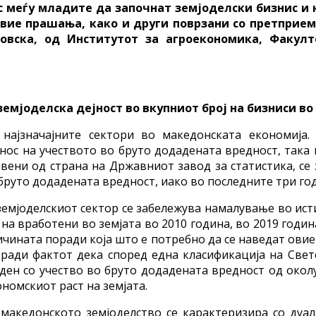
с меѓу младите да започнат земјоделски бизнис и 
Овие прашања, како и други поврзани со претприем
ковска, од Институтот за агроекономика, Факулт
земјоделска дејност во вкупниот број на бизниси в
 најзначајните сектори во македонската економија.
нос на учеството во бруто додадената вредност, така 
вени од страна на Државниот завод за статистика, се 
 бруто додадената вредност, иако во последните три го
 земјоделскиот сектор се забележува намалување во ис
на вработени во земјата во 2010 година, во 2019 годи
ричината поради која што е потребно да се наведат ов
оради фактот дека според една класификација на Светс
ен со учество во бруто додадената вредност од околу 1
номскиот раст на земјата.
, македонското земјоделство се карактеризира со ду