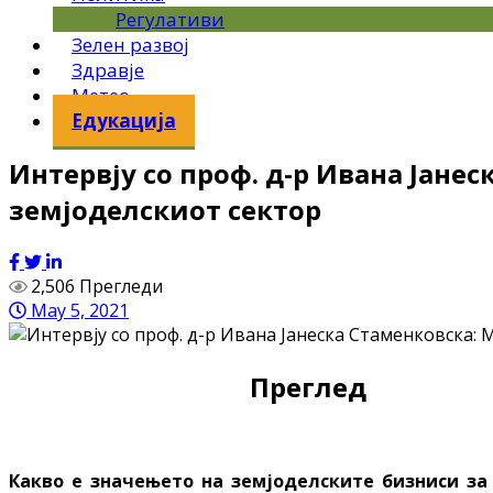
Регулативи
Зелен развој
Здравје
Метео
Едукација
Интервју со проф. д-р Ивана Јане
земјоделскиот сектор
2,506 Прегледи
May 5, 2021
Преглед
Какво е значењето на земјоделските бизниси за 