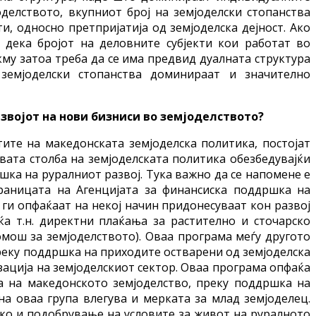
оделството, вкупниот број на земјоделски стопанства
ти, односно претпријатија од земјоделска дејност. Ако
е дека бројот на деловните субјекти кои работат во
кму затоа треба да се има предвид дуалната структура
земјоделски стопанства доминираат и значително
звојот на нови бизниси во земјоделството?
ите на македонската земјоделска политика, постојат
вата столба на земјоделската политика обезбедувајќи
шка на руралниот развој. Тука важно да се напомене е
раницата на Агенцијата за финансиска поддршка на
 ги опфаќаат на некој начин придонесуваат кон развој
а т.н. директни плаќања за растително и сточарско
мош за земјоделството). Оваа програма меѓу другото
преку поддршка на приходите остварени од земјоделска
зација на земјоделскиот сектор. Оваа програма опфаќа
а на македонското земјоделство, преку поддршка на
а оваа група влегува и мерката за млад земјоделец.
ако и подобрување на условите за живот на руралното