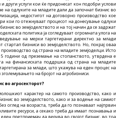
 и други услуги кои ќе придонесат кон подобри услови
ае на одлуките на младите дали да започнат бизнис во
ализација, недостигот на договорно производство кое
ори кои го отежнуваат процесот на донесување одлуки
бизнис во земјоделството и на тој начин да се задржат
јоделската политика ја согледуваат огромната улога на
оведување на мерки таргетирани директно за млади
т стартап бизниси во земјоделството. Но, покрај оваа
о производство од страна на младите земјоделци. Исто
 5 години од преземање на стопанството, утврдена е
та на финансиската поддршка од страна на младите
таргетирана за млади, што укажува на еден процес на
 зголемувањето на бројот на агробизниси.
ис во агросекторот?
биолошкиот карактер на самото производство, како и
изнис во земјоделството, како и за водење на самиот
ез оглед на возраста, треба да го познаваат најпрвин
ливите ресурси, а секако треба да имаат познавања и
 еден претприемач да верува во својот бизнис, во тоа