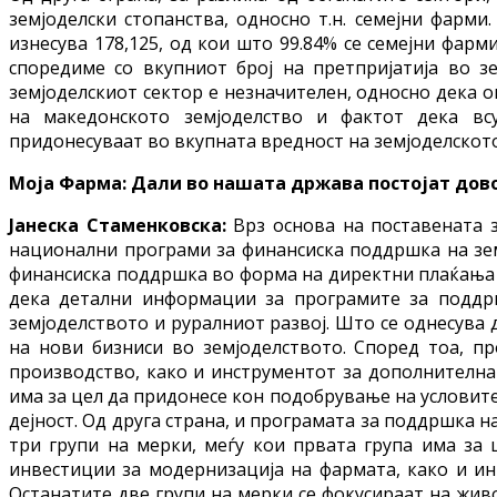
земјоделски стопанства, односно т.н. семејни фарми
изнесува 178,125, од кои што 99.84% се семејни фарми
споредиме со вкупниот број на претпријатија во зе
земјоделскиот сектор е незначителен, односно дека о
на македонското земјоделство и фактот дека вс
придонесуваат во вкупната вредност на земјоделскот
Моја Фарма: Дали во нашата држава постојат дово
Јанеска Стаменковска:
Врз основа на поставената 
национални програми за финансиска поддршка на земј
финансиска поддршка во форма на директни плаќања (т
дека детални информации за програмите за поддрш
земјоделството и руралниот развој. Што се однесува 
на нови бизниси во земјоделството. Според тоа, п
производство, како и инструментот за дополнителна
има за цел да придонесе кон подобрување на условите
дејност. Од друга страна, и програмата за поддршка 
три групи на мерки, меѓу кои првата група има за
инвестиции за модернизација на фармата, како и ин
Останатите две групи на мерки се фокусираат на жив