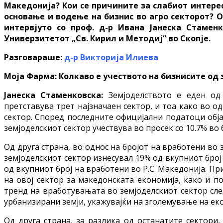
Македонија? Кои се причините за слабиот интере
основање и водење на бизнис во агро секторот? 
интервјуто со проф. д-р Ивана Јанеска Стамен
Универзитетот „Св. Кирил и Методиј“ во Скопје.
Разговараше:
д-р Викторија Илиева
Моја Фарма: Колкаво е учеството на бизнисите од 
Јанеска Стаменковска:
Земјоделството е еден од
претставува трет најзначаен сектор, и тоа како во од
сектор. Според последните официјални податоци обја
земјоделскиот сектор учествува во просек со 10.7% во
Од друга страна, во однос на бројот на вработени во
земјоделскиот сектор изнесувал 19% од вкупниот број 
од вкупниот број на вработени во Р.С. Македонија. П
на овој сектор за македонската економија, како и п
тренд на вработувањата во земјоделскиот сектор след
урбанизирани земји, укажувајќи на зголемување на еко
Од друга страна, за разлика од останатите сектори