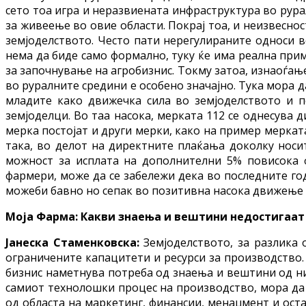
сето тоа игра и неразвиената инфраструктура во рура
за живеење во овие области. Покрај тоа, и неизвесно
земјоделството. Често пати нерегулираните односи в
нема да биде само формално, туку ќе има реална при
за започнување на агробизнис. Токму затоа, изнаоѓање
во руралните средини е особено значајно. Тука мора д
младите како движечка сила во земјоделството и 
земјоделци. Во таа насока, мерката 112 се однесува 
мерка постојат и други мерки, како на пример меркат
така, во делот на директните плаќања доколку носи
можност за исплата на дополнителни 5% повисока 
фармери, може да се забележи дека во последните го
можеби бавно но сепак во позитивна насока движење 
Моја Фарма: Какви знаења и вештини недостигаат 
Јанеска Стаменковска:
Земјоделството, за разлика
ограничените капацитети и ресурси за производство.
бизнис наметнува потреба од знаења и вештини од низ
самиот технолошки процес на производство, мора да 
од областа на маркетинг, финансии, менаџмент и оста