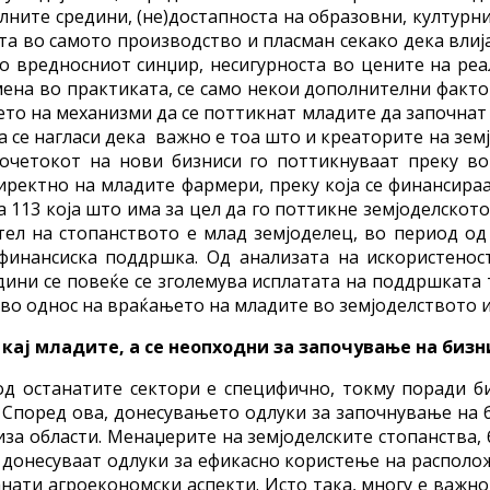
лните средини, (не)достапноста на образовни, културни
ста во самото производство и пласман секако дека влиј
о вредносниот синџир, несигурноста во цените на ре
мена во практиката, се само некои дополнителни факт
то на механизми да се поттикнат младите да започнат 
а се нагласи дека важно е тоа што и креаторите на зем
почетокот на нови бизниси го поттикнуваат преку в
директно на младите фармери, преку која се финансираа
а 113 која што има за цел да го поттикне земјоделскот
тел на стопанството е млад земјоделец, во период од
финансиска поддршка. Од анализата на искористенос
дини се повеќе се зголемува исплатата на поддршката 
во однос на враќањето на младите во земјоделството и
кај младите, а се неопходни за започување на бизн
 од останатите сектори е специфично, токму поради 
 Според ова, донесувањето одлуки за започнување на б
а области. Менаџерите на земјоделските стопанства, б
донесуваат одлуки за ефикасно користење на располож
нати агроекономски аспекти. Исто така, многу е важно