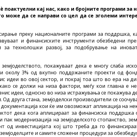
ѐ поактуелни кај нас, како и бројните програми за
то може да се направи со цел да се зголеми интер
сирање преку националните програми за поддршка, ка
авуваат и финансиските инструменти обезбедени пре
 за технолошки развој, за подобрување на инова
земјоделството, покажуваат дека е многу слаба иск
ни околу 3% од вкупно поддржаните проекти од фонд
ис идеи во овој сектор, и покрај тоа што во ера на д
како се должи на низа фактори, меѓу кои главна е н
нис идеи, односно во низа истражувања се покажува де
. Од друга стана, земјоделски производители се соочу
 документација кои ќе им овозможат апликација на н
фактот дека кога аплицираат за финансиска поддршка 
 пак модернизација на земјоделското стопанство, зем
 од инвестицијата кој што треба да го финансираа
земјоделците и самите сложени процедури за обезбеду