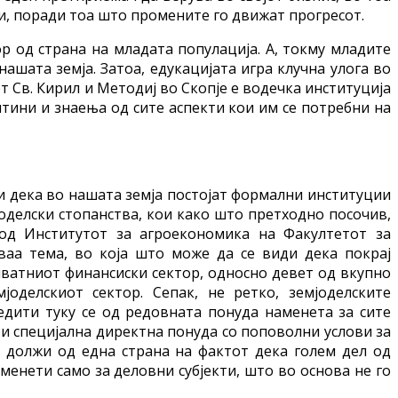
ни, поради тоа што промените го движат прогресот.
р од страна на младата популација. А, токму младите
нашата земја. Затоа, едукацијата игра клучна улога во
т Св. Кирил и Методиј во Скопје е водечка институција
штини и знаења од сите аспекти кои им се потребни на
и дека во нашата земја постојат формални институции
јоделски стопанства, кои како што претходно посочив,
 од Институтот за агроекономика на Факултетот за
ваа тема, во која што може да се види дека покрај
ватниот финансиски сектор, односно девет од вкупно
оделскиот сектор. Сепак, не ретко, земјоделските
едити туку се од редовната понуда наменета за сите
о и специјална директна понуда со поповолни услови за
се должи од една страна на фактот дека голем дел од
менети само за деловни субјекти, што во основа не го