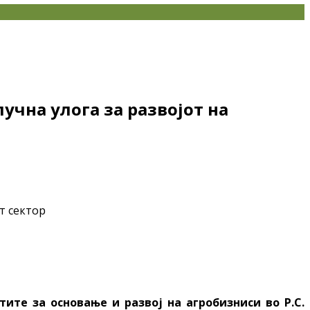
учна улога за развојот на
ите за основање и развој на агробизниси во Р.С.