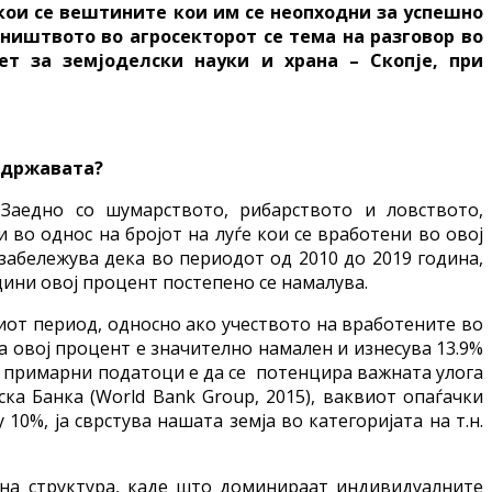
кои се вештините кои им се неопходни за успешно
ништвото во агросекторот се тема на разговор во
ет за земјоделски науки и храна – Скопје, при
о државата?
 Заедно со шумарството, рибарството и ловството,
и во однос на бројот на луѓе кои се вработени во овој
забележува дека во периодот од 2010 до 2019 година,
дини овој процент постепено се намалува.
тиот период, односно ако учеството на вработените во
на овој процент е значително намален и изнесува 13.9%
ие примарни податоци е да се потенцира важната улога
ка Банка (World Bank Group, 2015), ваквиот опаѓачки
0%, ја сврстува нашата земја во категоријата на т.н.
ална структура, каде што доминираат индивидуалните