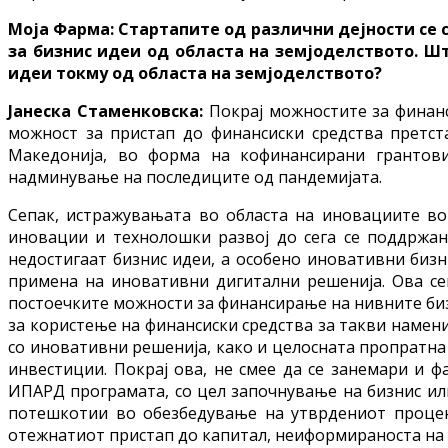
Моја Фарма: Стартапите од различни дејности се с
за бизнис идеи од областа на земјоделството. Ш
идеи токму од областа на земјоделството?
Јанеска Стаменковска:
Покрај можностите за финан
можност за пристап до финансиски средства претст
Македонија, во форма на кофинансирани грантови
надминување на последиците од пандемијата.
Сепак, истражувањата во областа на иновациите во 
иновации и технолошки развој до сега се поддржа
недостигаат бизнис идеи, а особено иновативни бизн
примена на иновативни дигитални решенија. Ова се
постоечките можности за финансирање на нивните биз
за користење на финансиски средства за такви намени
со иновативни решенија, како и целосната пропратна
инвестиции. Покрај ова, не смее да се занемари и 
ИПАРД програмата, со цел започнување на бизнис или
потешкотии во обезбедување на утврдениот процент
отежнатиот пристап до капитал, неиформираноста на 