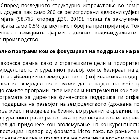
. Според последното структурно истражување во земј
, додека пак само 280 се регистрирани деловни субјек
мјата (58,765, според ДЗС, 2019), тогаш ќе заклучим
пфаќа само 0,5% од вкупниот број на претпријатија. То
ушност семејните фарми, односно индивидуалните 
о производство.
лно програми кои се фокусираат на поддршка на ра
законска рамка, како и стратешките цели и приоритет
оделството и руралниот развој, кои се базираат на д
.н. субвенции во земјоделството) и финансиска поддр
ка во земјоделството може да се најдат на веб ст
до самите програми, сите мерки и инструменти кои тие
рограмата за директна финансиска поддршка ги опфаќ
 поддршка на развојот на земјоделството (државна по
 за живот и водење на бизнис во руралните средини, 
на руралниот развој исто така придонесува кон модерни
 цел да придонесе кон зголемување на конкурентност
вестиции надвор од фармата. Исто така, во рамките н
отната средина и поддршка на руралната економија к