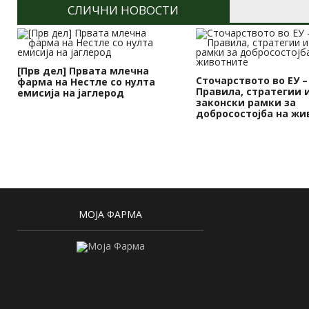
СЛИЧНИ НОВОСТИ
[Прв дел] Првата млечна
Сточарството во ЕУ –
фарма на Нестле со нулта
Правила, стратегии 
емисија на јаглерод
законски рамки за
добросостојба на жи
МОЈА ФАРМА