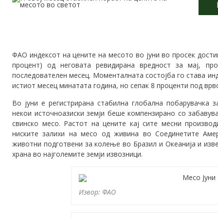
ФАО индексот на цените на месото во јуни во просек достигн
процент) од неговата ревидирана вредност за мај, пр
последователен месец. Моменталната состојба го става инд
истиот месец минатата година, но сепак 8 проценти под врво
Во јуни е регистрирана стабилна глобална побарувачка з
некои источноазиски земји беше компензирано со забавув
свинско месо. Растот на цените кај сите месни производ
ниските залихи на месо од живина во Соединетите Аме
животни подготвени за колење во Бразил и Океанија и изв
храна во најголемите земји извозници.
Извор: ФАО