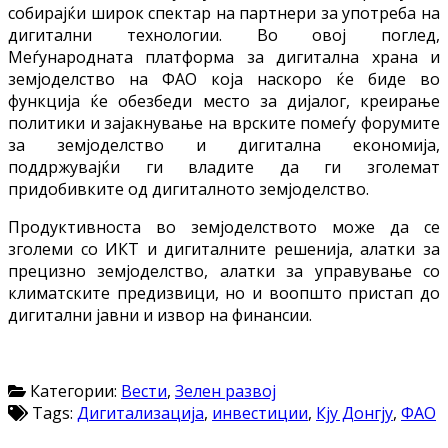
собирајќи широк спектар на партнери за употреба на
дигитални технологии. Во овој поглед,
Меѓународната платформа за дигитална храна и
земјоделство на ФАО која наскоро ќе биде во
функција ќе обезбеди место за дијалог, креирање
политики и зајакнување на врските помеѓу форумите
за земјоделство и дигитална економија,
поддржувајќи ги владите да ги зголемат
придобивките од дигиталното земјоделство.
Продуктивноста во земјоделството може да се
зголеми со ИКТ и дигиталните решенија, алатки за
прецизно земјоделство, алатки за управување со
климатските предизвици, но и воопшто пристап до
дигитални јавни и извор на финансии.
Категории:
Вести
,
Зелен развој
Tags:
Дигитализација
,
инвестиции
,
Кју Донгју
,
ФАО