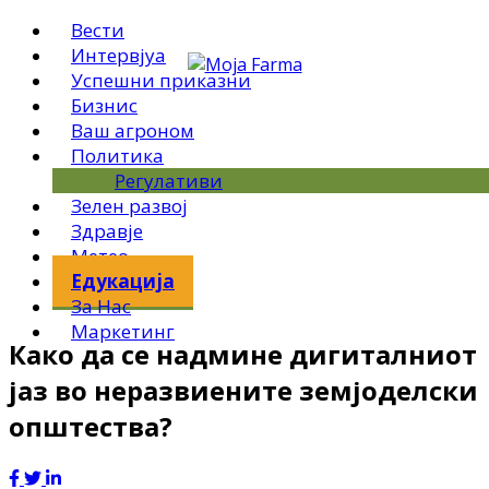
Вести
Интервјуа
Успешни приказни
Бизнис
Ваш агроном
Политика
Регулативи
Зелен развој
Здравје
Метео
Едукација
За Нас
Маркетинг
Како да се надмине дигиталниот
јаз во неразвиените земјоделски
општества?