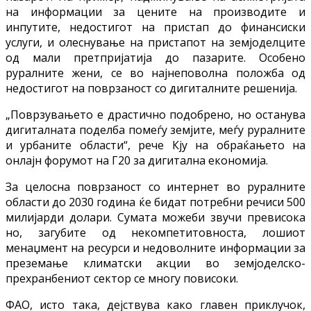
на информации за цените на производите и
инпутите, недостигот на пристап до финансиски
услуги, и олеснување на пристапот на земјоделците
од мали претпријатија до пазарите. Особено
руралните жени, се во најнеповолна положба од
недостигот на поврзаност со дигиталните решенија.
„Поврзувањето е драстично подобрено, но останува
дигиталната поделба помеѓу земјите, меѓу руралните
и урбаните области“, рече Кју на обраќањето на
онлајн форумот на Г20 за дигитална економија.
За целосна поврзаност со интернет во руралните
области до 2030 година ќе бидат потребни речиси 500
милијарди долари. Сумата можеби звучи превисока
но, загубите од некомпетитовноста, лошиот
менаџмент на ресурси и недоволните информации за
преземање климатски акции во земјоделско-
прехранбениот сектор се многу повисоки.
ФАО, исто така, дејствува како главен приклучок,