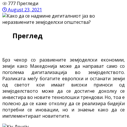
777 Прегледи
August 23, 2021
Преглед
Брз чекор со развиените земјоделски економии,
земји како Македонија може да направат само со
поголема дигитализација во земјоделството.
Разликата меѓу богатите европски и останати земји
од светот кои имаат високи приноси од
земјоделството може да се достигне доколку се
инвестира во новите технолошки трендови. Но, тоа е
полесно да се каже отколку да се реализира бидејќи
потребни се иновации, но и знаење како да се
имплементираат новитетите.