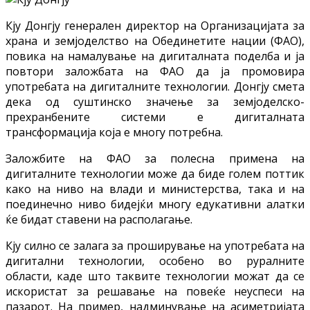
Кју Донгју генерален директор на Организацијата за
храна и земјоделство на Обединетите нации (ФАО),
повика на намалување на дигиталната поделба и ја
повтори заложбата на ФАО да ја промовира
употребата на дигиталните технологии. Донгју смета
дека од суштинско значење за земјоделско-
прехранбените системи е дигиталната
трансформација која е многу потребна.
Заложбите на ФАО за полесна примена на
дигиталните технологии може да биде голем поттик
како на ниво на влади и министерства, така и на
поединечно ниво бидејќи многу едукативни алатки
ќе бидат ставени на располагање.
Кју силно се залага за проширување на употребата на
дигитални технологии, особено во руралните
области, каде што таквите технологии можат да се
искористат за решавање на повеќе неуспеси на
пазарот. На пример, надминување на асиметријата