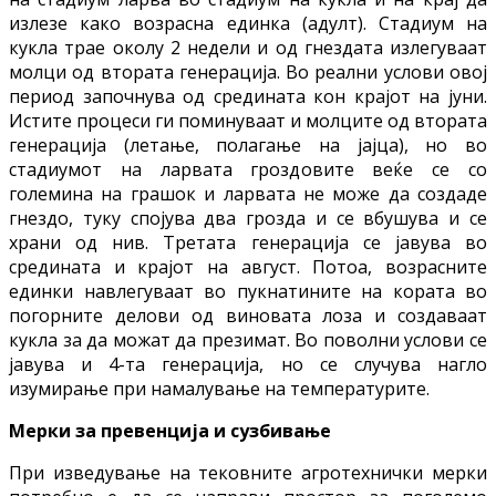
излезе како возрасна единка (адулт). Стадиум на
кукла трае околу 2 недели и од гнездата излегуваат
молци од втората генерација. Во реални услови овој
период започнува од средината кон крајот на јуни.
Истите процеси ги поминуваат и молците од втората
генерација (летање, полагање на јајца), но во
стадиумот на ларвата гроздовите веќе се со
големина на грашок и ларвата не може да создаде
гнездо, туку спојува два грозда и се вбушува и се
храни од нив. Третата генерација се јавува во
средината и крајот на август. Потоа, возрасните
единки навлегуваат во пукнатините на кората во
погорните делови од виновата лоза и создаваат
кукла за да можат да презимат. Во поволни услови се
јавува и 4-та генерација, но се случува нагло
изумирање при намалување на температурите.
Мерки за превенција и сузбивање
При изведување на тековните агротехнички мерки