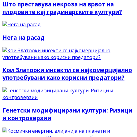
Што преставува некроза на врвот на
плодовите кај градинарските култури?
Нега на расад
Кои Златооки инсекти се најкомерцијално
употребувани како корисни предатори?
Генетски модифицирани култури: Ризици
и контроверзии