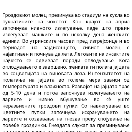
Гроздовиот молец презимува во стадиум на кукла во
пукнатините на чокотот. Кон крајот на април
започнува нивното излегување, каде што првин
излегуваат машките и по неколку дена женските
единки. Во утринските часови пред изгрејсонце и во
периодот на зајдисонцето, сивиот молец е
најактивен и почнува да лета. Летовите на инсектите
најчесто се одвиваат поради оплодување. Кога
оплодувањето е завршено, женката ги полага јајцата
во соцветијата на виновата лоза. Интензитетот на
полагање на јајцата во голема мера зависи од
температурата и влажноста. Развојот на јајцата трае
од 5-10 дена и потоа започнува излегувањето на
ларвите и нивно вбушување во сè уште
неразвиените гроздови пупки. Со навлегување во
цветните пупки започнува исхранувањето на
ларвите и создавање на гнезда преку спојување на
повеќе гроздинки. Гнездата служат за преминување
на стадиум ларва во стадиум на кукла и на крај да