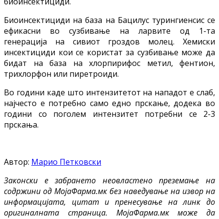
биоинсектициди.
Биоинсектициди на база на Бацилус турингиенсис се
ефикасни во сузбивање на ларвите од 1-та
генерација на сивиот гроздов молец. Хемиски
инсектициди кои се користат за сузбивање може да
бидат на база на хлорпирифос метил, фентион,
трихлорфон или пиретроиди.
Во години каде што интензитетот на нападот е слаб,
најчесто е потребно само едно прскање, додека во
години со поголем интензитет потребни се 2-3
прскања.
Автор:
Марио Петковски
Законски е забрането неовластено преземање на
содржини од МојаФарма.мк без наведување на извор на
информацијата, цитат и пренесување на линк до
оригиналната страница. МојаФарма.мк може да