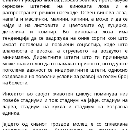
сериозен штетник на виновата лоза и е
распространет речиси насекаде. Освен винова лоза,
напаѓа и маслинки, малини, капини, а може и да се
најде и на листовите и цветовите од луцерка,
детелина и компир. Во виновата лоза има
тенденција да се задржува на оние сорти кои што
имаат поголеми и позбиени соцветија, каде што
влажноста е висока, а струењето на воздухот е
минимално. Директните штети што ги причинува
може значително да го намалат приносот, но од уште
поголема важност се индиректните штети, односно
создавање на поволни услови за развој на голем број
на болести.
Инсектот во својот животен циклус поминува низ
повеќе стадиуми и тоа: стадиум на јајце, стадиум на
ларва, стадиум на кукла и стадиум на возрасна
единка.
Јајцето од сивиот гроздов молец е со сплескана