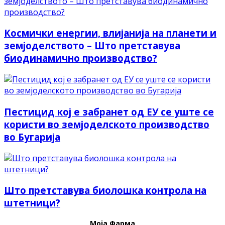
Космички енергии, влијанија на планети и
земјоделството – Што претставува
биодинамично производство?
Пестицид кој е забранет од ЕУ се уште се
користи во земјоделското производство
во Бугарија
Што претставува биолошка контрола на
штетници?
Моја Фарма