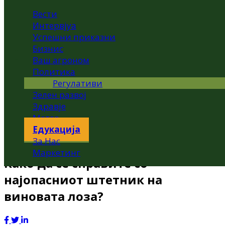
Вести
Интервјуа
Успешни приказни
Бизнис
Ваш агроном
Политика
Регулативи
Зелен развој
Здравје
Метео
Едукација
За Нас
Маркетинг
Како да се справите со
најопасниот штетник на
виновата лоза?