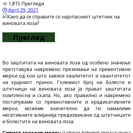
1,815 Прегледи
April 29, 2021
Преглед
Во заштитата на виновата лоза од особено значење
претставува навремено преземање на превентивни
мерки од кои што зависи квалитетот и квантитетот
на крајниот принос. Големиот број на болести и
штетници на виновата лоза ја прават заштитата
комплексна и скапа. Но, ако правилно и навремено
постапуваме со превентивните и ерадикативните
мерки, можеме значително да ги намалиме
негативните влијанија предизвикани од штетниците
и болестите на виновата лоза.
Сивиот гроздов молец
(
Lobesia botrana
) претставува