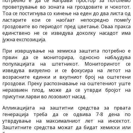
потребно е да се направи простор за поголемо
проветрување во зоната на гроздовите и чокотот.
Тоа се постигнува со кинење на еден до два листа од
ластарите кои се наоѓаат непосредно помеѓу
гроздовите во периодот пред цветање. Оваа пракса
единствено не се изведува доколку насадот има
јужна експозиција.
При извршување на хемиска заштита потребно е
првин да се мониторира, односно набљудува
популацијата на штетникот. Мониторингот се
изведува визуелно и се фокусира на летот на
возрасните единки и вкупниот број на оштетени
гроздови. Преку распознавање на оштетениот уште
неразвиен плод, може да се утврди бројот на
присутни ларви во лозовиот насад.
Апликацијата на заштитни средства за првата
генерација треба да се одвива 7-8 дена по
утврдување на максималниот лет на инсектот.
Заштитните средства можат да бидат хемиски или