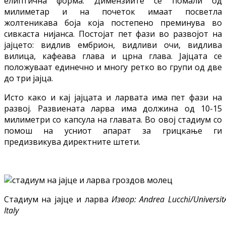
елиптична форма. Димензиите се помали од
милиметар и на почеток имаат посветла
жолтеникава боја која постепено преминува во
сивкаста нијанса. Постојат пет фази во развојот на
јајцето: видлив ембрион, видливи очи, видлива
вилица, кафеава глава и црна глава. Јајцата се
положуваат единечно и многу ретко во групи од две
до три јајца.
Исто како и кај јајцата и ларвата има пет фази на
развој. Развиената ларва има должина од 10-15
милиметри со капсула на главата. Во овој стадиум со
помош на усниот апарат за грицкање ги
предизвикува директните штети.
Стадиум на јајце и ларва
Извор: Andrea Lucchi/Universit
Italy