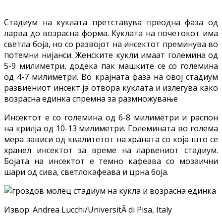
Стадиум на куклата претставува преодна фаза од
ларва до возрасна форма. Куклата на почетокот има
светла боја, но со развојот на инсектот преминува во
потемни нијанси. Женските кукли имаат големина од
5-9 милиметри, додека пак машките се со големина
од 4-7 милиметри. Во крајната фаза на овој стадиум
развиениот инсект ја отвора куклата и излегува како
возрасна единка спремна за размножување
Инсектот е со големина од 6-8 милиметри и распон
на крилја од 10-13 милиметри. Големината во голема
мера зависи од квалитетот на храната со која што се
хранел инсектот за време на ларвениот стадиум.
Бојата на инсектот е темно кафеава со мозаични
шари од сива, светлокафеава и црна боја.
Извор: Andrea Lucchi/UniversitÃ di Pisa, Italy