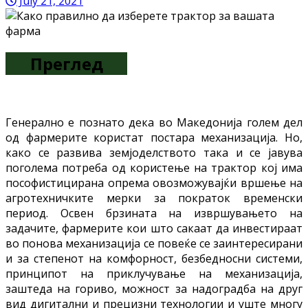
July 21, 2021
Преглед
Генерално е познато дека во Македонија голем дел
од фармерите користат постара механизација. Но,
како се развива земјоделството така и се јавува
поголема потреба од користење на трактор кој има
пософистицирана опрема овозможувајќи вршење на
агротехничките мерки за пократок временски
период. Освен брзината на извршувањето на
задачите, фармерите кои што сакаат да инвестираат
во понова механизација се повеќе се заинтересирани
и за степенот на комфорност, безбедносни системи,
принципот на приклучување на механизација,
заштеда на гориво, можност за надоградба на друг
вид дигитални и прецизни технологии и уште многу