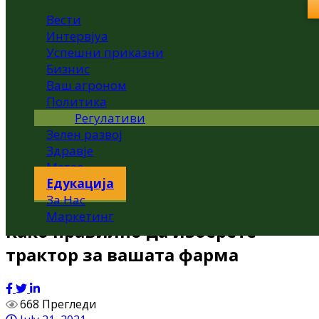
Вести
Интервјуа
Успешни приказни
Бизнис
Ваш агроном
Политика
Регулативи
Зелен развој
Здравје
Метео
Едукација
За Нас
Маркетинг
Како правилно да изберете
трактор за вашата фарма
668 Прегледи