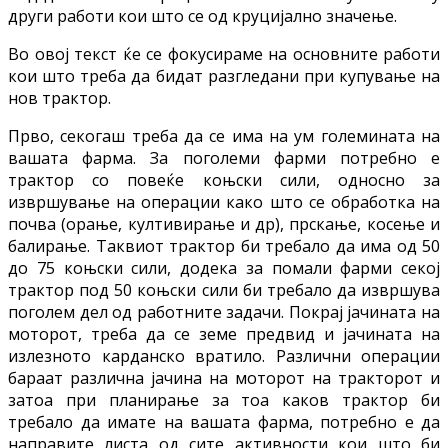
други работи кои што се од круцијално значење.
Во овој текст ќе се фокусираме на основните работи
кои што треба да бидат разгледани при купување на
нов трактор.
Прво, секогаш треба да се има на ум големината на
вашата фарма. За поголеми фарми потребно е
трактор со повеќе коњски сили, односно за
извршување на операции како што се обработка на
почва (орање, култивирање и др), прскање, косење и
балирање. Таквиот трактор би требало да има од 50
до 75 коњски сили, додека за помали фарми секој
трактор под 50 коњски сили би требало да извршува
поголем дел од работните задачи. Покрај јачината на
моторот, треба да се земе предвид и јачината на
излезното карданско вратило. Различни операции
бараат различна јачина на моторот на тракторот и
затоа при планирање за тоа каков трактор би
требало да имате на вашата фарма, потребно е да
направите листа од сите активности кои што би