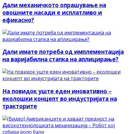
Дали механичкото опрашување на
овошните насади е исплатливо и
ефикасно?
Дали имате потреба од имплементација
на варијабилна стапка на аплицирање?
На повидок уште еден иновативно –
еколошки концепт во индустријата на
тракторите