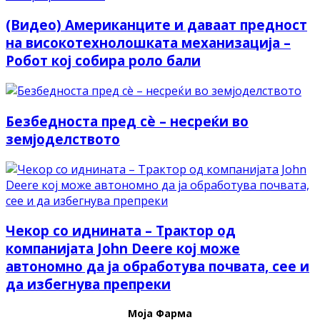
(Видео) Американците и даваат предност
на високотехнолошката механизација –
Робот кој собира роло бали
Безбедноста пред сè – несреќи во
земјоделството
Чекор со иднината – Трактор од
компанијата John Deere кој може
автономно да ја обработува почвата, сее и
да избегнува препреки
Моја Фарма