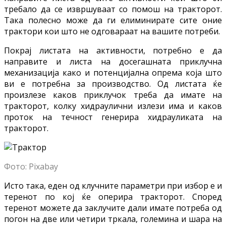
требало да се извршуваат со помош на тракторот.
Така полесно може да ги елиминирате сите оние
трактори кои што не одговараат на вашите потреби.
Покрај листата на активности, потребно е да
направите и листа на досегашната приклучна
механизација како и потенцијална опрема која што
ви е потребна за производство. Од листата ќе
произлезе каков приклучок треба да имате на
тракторот, колку хидраулични излези има и каков
проток на течност генерира хидрауликата на
тракторот.
Фото: Pixabay
Исто така, еден од клучните параметри при избор е и
теренот по кој ќе оперира тракторот. Според
теренот можете да заклучите дали имате потреба од
погон на две или четири тркала, големина и шара на