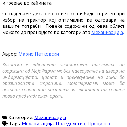
и греење во кабината.
Се надеваме дека овој совет ќе ви биде корисен при
избор на трактор кој оптимално ќе одговара на
вашите потреби. Повеќе содржини од оваа област
можете да пронајдете во категоријата
Механизација
.
Аврор:
Марио Петковски
Законски е забрането неовластено преземање на
содржини од МојаФарма.мк без наведување на извор на
информацијата, цитат и пренесување на линк до
оригиналната страница. МојаФарма.мк може да
покрене соодветна постапка за заштита на своите
права пред надлежен орган.
Категории:
Механизација
Tags:
Механизација
,
Поледелство
,
Прецизно