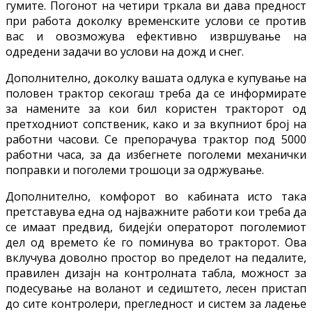
гумите. Погонот на четири тркала ви дава предност
при работа доколку временските услови се против
вас и овозможува ефективно извршување на
одредени задачи во услови на дожд и снег.
Дополнително, доколку вашата одлука е купување на
половен трактор секогаш треба да се информирате
за намените за кои бил користен тракторот од
претходниот сопственик, како и за вкупниот број на
работни часови. Се препорачува трактор под 5000
работни часа, за да избегнете поголеми механички
поправки и поголеми трошоци за одржување.
Дополнително, комфорот во кабината исто така
претставува една од најважните работи кои треба да
се имаат предвид, бидејќи операторот поголемиот
дел од времето ќе го поминува во тракторот. Ова
вклучува доволно простор во пределот на педалите,
правилен дизајн на контролната табла, можност за
подесување на воланот и седиштето, лесен пристап
до сите контролери, прегледност и систем за ладење