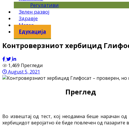
Регулативи
Зелен развој
Здравје
Метео
Едукација
Контроверзниот хербицид Глифоса
1,469 Прегледи
August 5, 2021
Преглед
Во извештај од тест, кој неодамна беше нарачан од 
хербицидот веројатно ќе биде повлечен од пазарите в