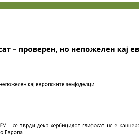
т – проверен, но непожелен кај е
ЕУ – се тврди дека хербицидот глифосат не е канцерог
о Европа.