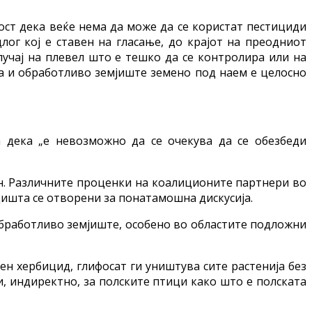
ст дека веќе нема да може да се користат пестициди
ог кој е ставен на гласање, до крајот на преодниот
лучај на плевел што е тешко да се контролира или на
та и обработливо земјиште земено под наем е целосно
на дека „е невозможно да се очекува да се обезбеди
ин. Различните проценки на коалиционите партнери во
дишта се отворени за понатамошна дискусија.
обработливо земјиште, особено во областите подложни
ен хербицид, глифосат ги уништува сите растенија без
и, индиректно, за полските птици како што е полската