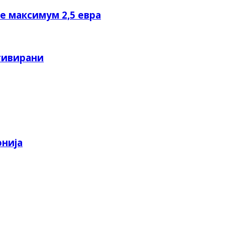
не максимум 2,5 евра
тивирани
онија