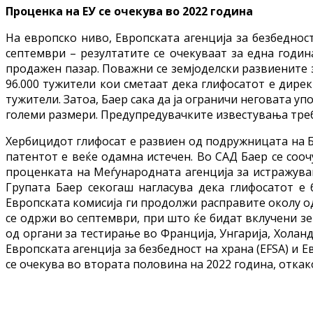
Проценка на ЕУ се очекува во 2022 година
На европско ниво, Европската агенција за безбедност
септември – резултатите се очекуваат за една годин
продажен пазар. Поважни се земјоделски развиените з
96.000 тужители кои сметаат дека глифосатот е дирек
тужители. Затоа, Баер сака да ја ограничи неговата у
големи размери. Предупредувачките известувања треб
Хербицидот глифосат е развиен од подружницата на Б
патентот е веќе одамна истечен. Во САД Баер се сооч
проценката на Меѓународната агенција за истражување
Групата Баер секогаш нагласува дека глифосатот е 
Европската комисија ги продолжи расправите околу од
се одржи во септември, при што ќе бидат вклучени зем
од органи за тестирање во Франција, Унгарија, Холан
Европската агенција за безбедност на храна (EFSA) и 
се очекува во втората половина на 2022 година, откак