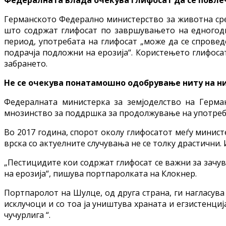
Германското Федерално министерство за животна сре
што содржат глифосат по завршувањето на едногодиш
период, употребата на глифосат „може да се спровед
подрачја подложни на ерозија“. Користењето глифоса
забрането.
Не се очекува понатамошно одобрување ниту на ни
Федералната министерка за земјоделство на Германи
мнозинство за поддршка за продолжување на употребат
Во 2017 година, спорот околу глифосатот меѓу минис
врска со актуелните случувања не се толку драстични
„Пестицидите кои содржат глифосат се важни за зачу
на ерозија“, пишува портпаролката на Клокнер.
Портпаролот на Шулце, од друга страна, ги нагласува
исклучоци и со тоа ја уништува храната и егзистенци
чучурлига “.