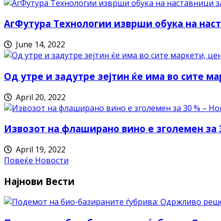
АгФутура Технологии изврши обука на наст
June 14, 2022
Од утре и задутре зејтин ќе има во сите ма
April 20, 2022
Извозот на флаширано вино е зголемен за 
April 19, 2022
Повеќе Новости
Најнови Вести