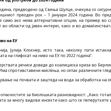
дина, предводено од Свења Шулце, очекува со сигурно
ниот преоден рок – 1 јануари 2024 година. Во предл
е само ако нема алтернативни опции, на пример во с
т во области од јавен интерес, како и во домаќинства
во на ЕУ
ја, Јулија Клокнер, исто така, неколку пати истак
а на глифосат на ниво на ЕУ по 2022 година“.
терствата речиси доведе до коалициска криза во Берл
. Има спротивставени мислења, но сепак различните гле
вување на почвата и заштеда на вода за обработка на 
 опасностите за биолошката разновидност: „Како тотал
јата за многу видови инсекти како што се пеперутките 