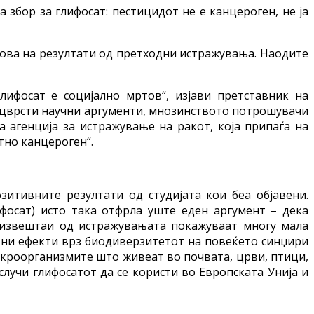
а збор за глифосат: пестицидот не е канцероген, не ја
нова на резултати од претходни истражувања. Наодите
лифосат е социјално мртов“, изјави претставник на
со цврсти научни аргументи, мнозинството потрошувачи
а агенција за истражување на ракот, која припаѓа на
тно канцероген“.
зитивните резултати од студијата кои беа објавени.
фосат) исто така отфрла уште еден аргумент – дека
е извештаи од истражувањата покажуваат многу мала
ктни ефекти врз биодиверзитетот на повеќето синџири
микроорганизмите што живеат во почвата, црви, птици,
случи глифосатот да се користи во Европската Унија и