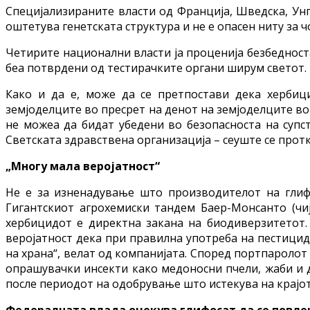
Специјализираните власти од Франција, Шведска, Унгар
оштетува генетската структура и не е опасен ниту за
Четирите национални власти ја проценија безбедност
беа потврдени од тестирачките органи ширум светот.
Како и да е, може да се претпостави дека хербици
земјоделците во пресрет на денот на земјоделците во
не можеа да бидат убедени во безопасноста на супст
Светската здравствена организација – сеуште се протк
„Многу мала веројатност“
Не е за изненадување што производителот на глифос
Гигантскиот агрохемиски тандем Баер-Монсанто (чи
хербицидот е директна закана на биодиверзитетот.
веројатност дека при правилна употреба на пестицид
на храна“, велат од компанијата. Според портпаролот
опрашувачки инсекти како медоносни пчели, жаби и др
после периодот на одобрување што истекува на крајот
Федералната влада очекува глифосат да се повлеч