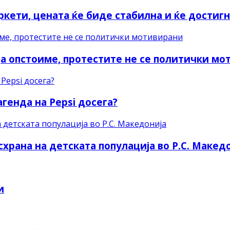
ркети, цената ќе биде стабилна и ќе достиг
а опстоиме, протестите не се политички мо
генда на Pepsi досега?
рана на детската популација во Р.С. Макед
и