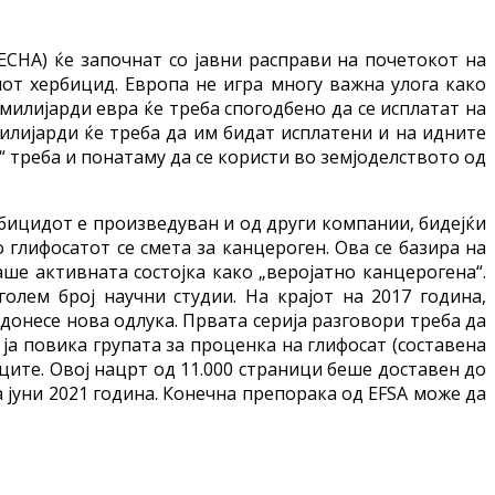
(ECHA) ќе започнат со јавни расправи на почетокот на
иот хербицид. Европа не игра многу важна улога како
милијарди евра ќе треба спогодбено да се исплатат на
милијарди ќе треба да им бидат исплатени и на идните
“ треба и понатаму да се користи во земјоделството од
бицидот е произведуван и од други компании, бидејќи
 глифосатот се смета за канцероген. Ова се базира на
аше активната состојка како „веројатно канцерогена“.
олем број научни студии. На крајот на 2017 година,
донесе нова одлука. Првата серија разговори треба да
 ја повика групата за проценка на глифосат (составена
ците. Овој нацрт од 11.000 страници беше доставен до
а јуни 2021 година. Конечна препорака од EFSA може да