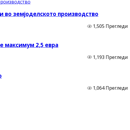
и во земјоделското производство
1,505 Прегледи
не максимум 2,5 евра
1,193 Прегледи
о
1,064 Прегледи