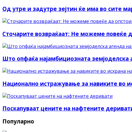
Од утре и задутре зејтин ќе има во сите ма
Сточарите возвраќаат: Не можеме повеќе д
Што опфаќа најамбициозната земјоделска а
Национално истражување за навиките во исх
Поскапуваат цените на нафтените дериват
Популарно