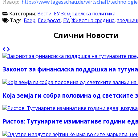
Извор:
https://www.tagesschau.de/wirtschaft/technologi
Категории:
Вести
,
ЕУ Земјоделска политика
Tags:
Баер
,
Глифосат
,
ЕУ
,
Животна средина
,
заеднич
Слични Новости
Законот за финансиска поддршка на тутуна
Која земја ги собра половина од светските 
Ристов: Тутунарите изминативе години едвај