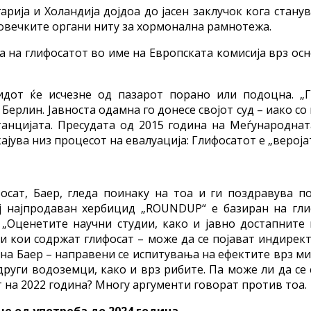
ија и Холандија дојдоа до јасен заклучок кога станув
 човечките органи ниту за хормонална рамнотежа.
а на глифосатот во име на Европската комисија врз ос
дот ќе исчезне од пазарот порано или подоцна. „Г
 Берлин. Јавноста одамна го донесе својот суд – иако 
анцијата. Пресудата од 2015 година на Меѓународнат
ајува низ процесот на евалуација: Глифосатот е „вероја
ат, Баер, гледа поинаку на тоа и ги поздравува по
ј најпродаван хербицид „ROUNDUP“ е базиран на гли
 „Оценетите научни студии, како и јавно достапнит
и кои содржат глифосат – може да се појават индире
 на Баер – направени се испитувања на ефектите врз 
уги водоземци, како и врз рибите. Па може ли да се 
 на 2022 година? Многу аргументи говорат против тоа.
е од употреба до 2024 година