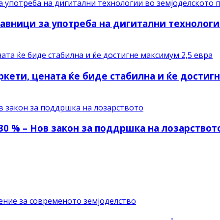
авници за употреба на дигитални технологи
ркети, цената ќе биде стабилна и ќе достиг
30 % – Нов закон за поддршка на лозарствот