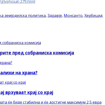
e/glyphosat-279.html
ка земјоделска политика
,
Здравје
,
Монсанто
,
Хербицид
рите пред собраниска комисија
залихи на храна?
 врзуваат крај со крај