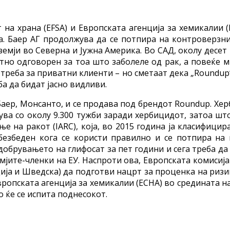
 на храна (EFSA) и Европската агенција за хемикалии 
а. Баер АГ продолжува да се потпира на контроверзн
емји во Северна и Јужна Америка. Во САД, околу десет 
тно одговорен за тоа што заболеле од рак, а повеќе 
потреба за приватни клиенти – но сметаат дека „Roundup
а да бидат јасно видливи.
аер, Монсанто, и се продава под брендот Roundup. Хер
ува со околу 9.300 тужби заради хербицидот, затоа што
 на ракот (IARC), која, во 2015 година ја класифицир
безбеден кога се користи правилно и се потпира на г
обрувањето на глифосат за пет години и сега треба да 
јите-членки на ЕУ. Наспроти ова, Европската комисија
дија и Шведска) да подготви нацрт за проценка на ризи
Европската агенција за хемикалии (ECHA) во средината н
о ќе се испита поднесокот.