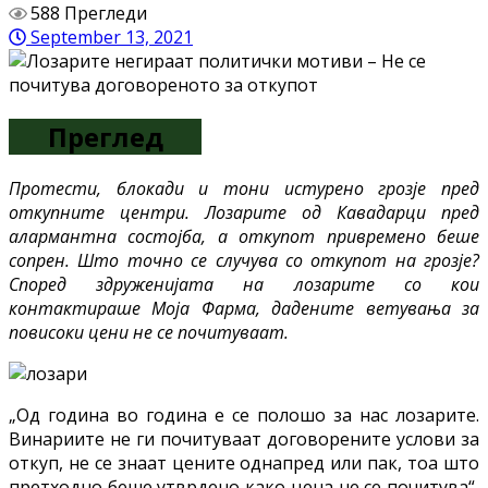
588 Прегледи
September 13, 2021
Преглед
Протести, блокади и тони истурено грозје пред
откупните центри. Лозарите од Кавадарци пред
алармантна состојба, а откупот привремено беше
сопрен. Што точно се случува со откупот на грозје?
Според здруженијата на лозарите со кои
контактираше Моја Фарма, дадените ветувања за
повисоки цени не се почитуваат.
„Од година во година е се полошо за нас лозарите.
Винариите не ги почитуваат договорените услови за
откуп, не се знаат цените однапред или пак, тоа што
претходно беше утврдено како цена не се почитува“,