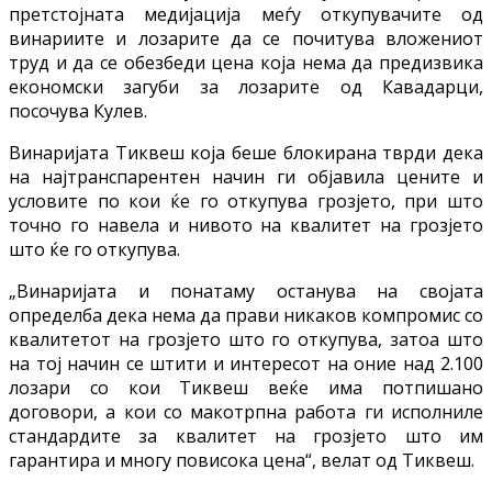
претстојната медијација меѓу откупувачите од
винариите и лозарите да се почитува вложениот
труд и да се обезбеди цена која нема да предизвика
економски загуби за лозарите од Кавадарци,
посочува Кулев.
Винаријата Тиквеш која беше блокирана тврди дека
на најтранспарентен начин ги објавила цените и
условите по кои ќе го откупува грозјето, при што
точно го навела и нивото на квалитет на грозјето
што ќе го откупува.
„Винаријата и понатаму останува на својата
определба дека нема да прави никаков компромис со
квалитетот на грозјето што го откупува, затоа што
на тој начин се штити и интересот на оние над 2.100
лозари со кои Тиквеш веќе има потпишано
договори, а кои со макотрпна работа ги исполниле
стандардите за квалитет на грозјето што им
гарантира и многу повисока цена“, велат од Тиквеш.