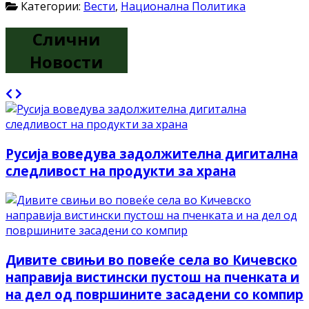
Категории:
Вести
,
Национална Политика
Слични
Новости
Русија воведува задолжителна дигитална
следливост на продукти за храна
Дивите свињи во повеќе села во Кичевско
направија вистински пустош на пченката и
на дел од површините засадени со компир