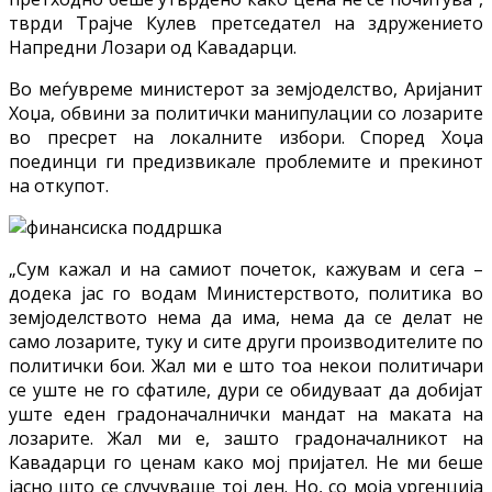
тврди Трајче Кулев претседател на здружението
Напредни Лозари од Кавадарци.
Во меѓувреме министерот за земјоделство, Аријанит
Хоџа, обвини за политички манипулации со лозарите
во пресрет на локалните избори. Според Хоџа
поединци ги предизвикале проблемите и прекинот
на откупот.
„Сум кажал и на самиот почеток, кажувам и сега –
додека јас го водам Министерството, политика во
земјоделството нема да има, нема да се делат не
само лозарите, туку и сите други производителите по
политички бои. Жал ми е што тоа некои политичари
се уште не го сфатиле, дури се обидуваат да добијат
уште еден градоначалнички мандат на маката на
лозарите. Жал ми е, зашто градоначалникот на
Кавадарци го ценам како мој пријател. Не ми беше
јасно што се случуваше тој ден. Но, со моја ургенција