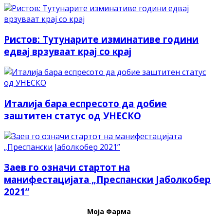
Ристов: Тутунарите изминативе години
едвај врзуваат крај со крај
Италија бара еспресото да добие
заштитен статус од УНЕСКО
Заев го означи стартот на
манифестацијата „Преспански Јаболкобер
2021”
Моја Фарма