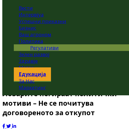
Вести
Интервјуа
Успешни приказни
Бизнис
Ваш агроном
Политика
Регулативи
Зелен развој
Здравје
Метео
Едукација
За Нас
Маркетинг
Лозарите негираат политички
мотиви – Не се почитува
договореното за откупот