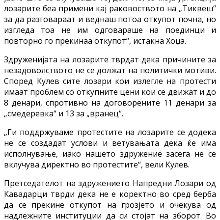
лозарите беа примени кај раковоството на „Тиквеш“
за да разговараат и веднаш потоа откупот почна, но
изгледа тоа не им одговараше на поединци и
повторно го прекинаа откупот“, истакна Хоџа.
Здруженијата на лозарите тврдат дека причините за
незадоволството не се должат на политички мотиви.
Според Кулев сите лозари кои излегле на протести
имаат проблем со откупните цени кои се движат и до
8 денари, спротивно на договорените 11 денари за
„смедеревка“ и 13 за „вранец“.
„Ги поддржуваме протестите на лозарите се додека
не се создадат услови и вeтувањата дека ќе има
исполнување, иако нашето здружение засега не се
вклучува директно во протестите“, вели Кулев.
Претседателот на здружението Напредни Лозари од
Кавадарци тврди дека не е коректно во сред берба
да се прекине откупот на грозјето и очекува од
надлежните институции да си стојат на зборот. Во