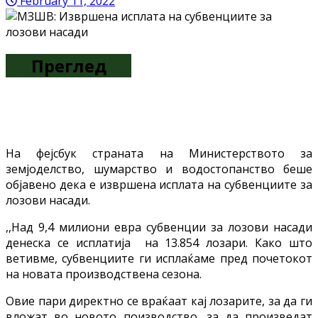
February 11, 2022
Преглед
На фејсбук страната на Министерството за
земјоделство, шумарство и водостопанство беше
објавено дека е извршена исплата на субвенциите за
лозови насади.
,,Над 9,4 милиони евра субвенции за лозови насади
денеска се исплатија на 13.854 лозари. Како што
ветивме, субвенциите ги исплаќаме пред почетокот
на новата производствена сезона.
Овие пари директно се враќаат кај лозарите, за да ги
вложат во новото поизводство, за да произведат