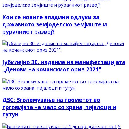
Кои се новите владини одлуки за
државното земјоделско земјиште и
руралниот развој?
Јубилејно 30. издание на манифестацијата
„Денови на кочанскиот ориз 2021“
ДЗС: Зголемување на прометот во
трговијата на мало со храна, пијалоци и
тутун