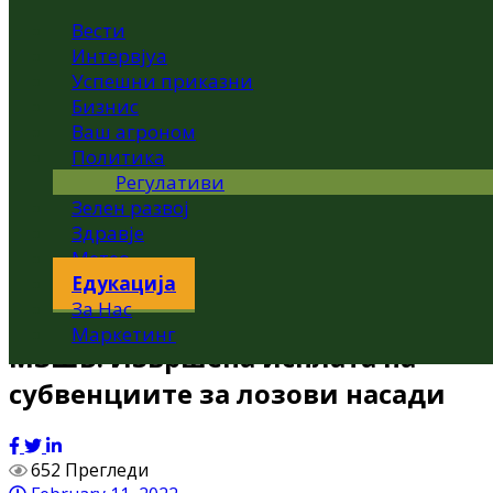
Вести
Интервјуа
Успешни приказни
Бизнис
Ваш агроном
Политика
Регулативи
Зелен развој
Здравје
Метео
Едукација
За Нас
Маркетинг
МЗШВ: Извршена исплата на
субвенциите за лозови насади
652 Прегледи