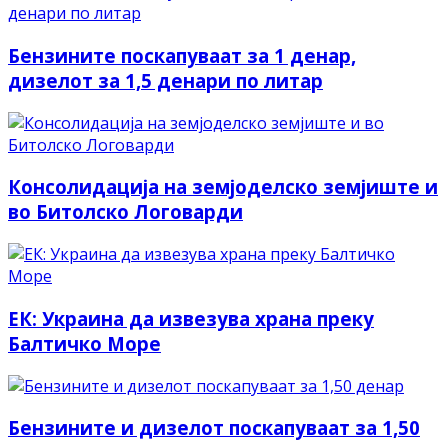
Бензините поскапуваат за 1 денар,
дизелот за 1,5 денари по литар
Консолидација на земјоделско земјиште и
во Битолско Логоварди
ЕК: Украина да извезува храна преку
Балтичко Море
Бензините и дизелот поскапуваат за 1,50