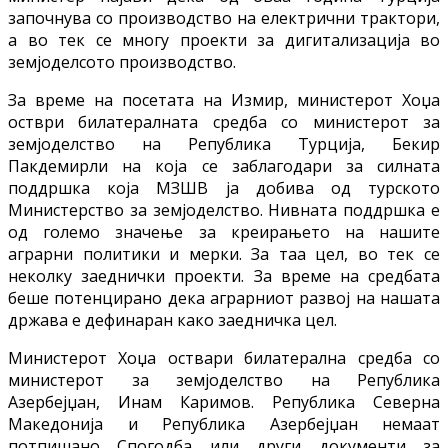
започнува со производство на електрични трактори,
а во тек се многу проекти за дигитализација во
земјоделсото производство.
За време на посетата на Измир, министерот Хоџа
остври билатералната средба со министерот за
земјоделство на Република Турција, Бекир
Пакдемирли на која се заблагодари за силната
поддршка која МЗШВ ја добива од турското
Министерство за земјоделство. Нивната поддршка е
од големо значење за креирањето на нашите
аграрни политики и мерки. За таа цел, во тек се
неколку заеднички проекти. За време на средбата
беше потенцирано дека аграрниот развој на нашата
држава е дефинаран како заедничка цел.
Министерот Хоџа оствари билатерална средба со
министерот за земјоделство на Република
Азербејџан, Инам Каримов. Република Северна
Македонија и Република Азербејџан немаат
потпишано Спогодба или други документи за