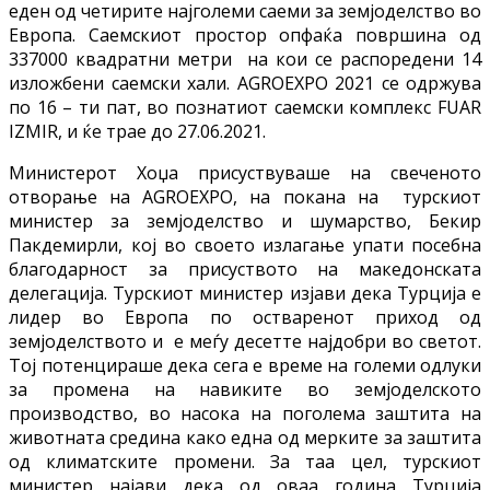
еден од четирите најголеми саеми за земјоделство во
Европа. Саемскиот простор опфаќа површина од
337000 квадратни метри на кои се распоредени 14
изложбени саемски хали. AGROEXPO 2021 се одржува
по 16 – ти пат, во познатиот саемски комплекс FUAR
IZMIR, и ќе трае до 27.06.2021.
Министерот Хоџа присуствуваше на свеченото
отворање на AGROEXPO, на покана на турскиот
министер за земјоделство и шумарство, Бекир
Пакдемирли, кој во своето излагање упати посебна
благодарност за присуството на македонската
делегација. Турскиот министер изјави дека Турција е
лидер во Европа по остваренот приход од
земјоделството и е меѓу десетте најдобри во светот.
Тој потенцираше дека сега е време на големи одлуки
за промена на навиките во земјоделското
производство, во насока на поголема заштита на
животната средина како една од мерките за заштита
од климатските промени. За таа цел, турскиот
министер најави дека од оваа година Турција