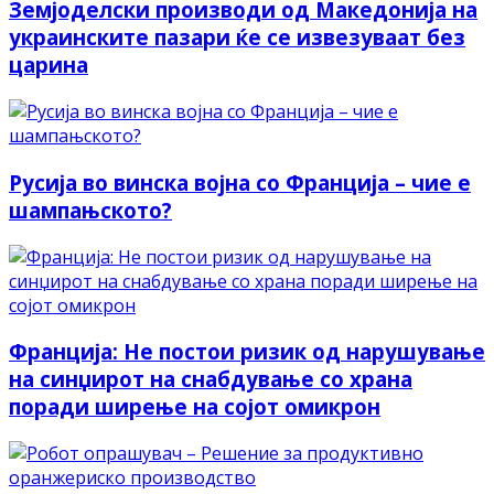
Земјоделски производи од Македонија на
украинските пазари ќе се извезуваат без
царина
Русија во винска војна со Франција – чие е
шампањското?
Франција: Не постои ризик од нарушување
на синџирот на снабдување со храна
поради ширење на сојот омикрон