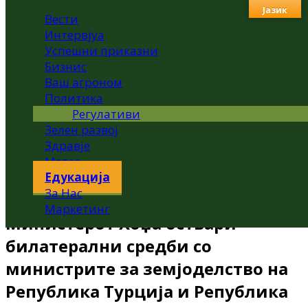
Јазик
Вести
Интервјуа
Успешни приказни
Бизнис
Ваш агроном
Политика
Регулативи
Зелен развој
Здравје
Метео
Едукација
За Нас
Маркетинг
Министерот Хоџа оствари
билатерални средби со
министрите за земјоделство на
Република Турција и Република