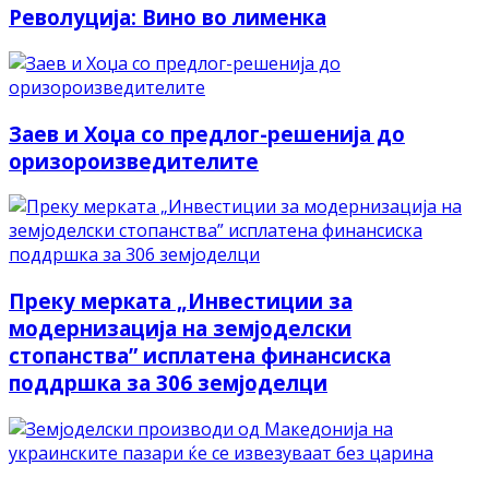
Револуција: Вино во лименка
Заев и Хоџа со предлог-решенија до
оризороизведителите
Преку мерката „Инвестиции за
модернизација на земјоделски
стопанства” исплатена финансиска
поддршка за 306 земјоделци