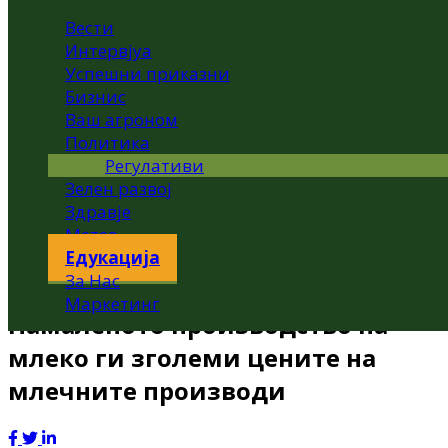
Вести
Интервјуа
Успешни приказни
Бизнис
Ваш агроном
Политика
Регулативи
Зелен развој
Здравје
Метео
Едукација
За Нас
Маркетинг
Намаленото производство на
млеко ги зголеми цените на
млечните производи