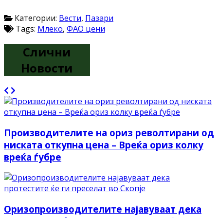
Категории:
Вести
,
Пазари
Tags:
Млеко
,
ФАО цени
Слични
Новости
Производителите на ориз револтирани од
ниската откупна цена – Вреќа ориз колку
вреќа ѓубре
Оризопроизводителите најавуваат дека