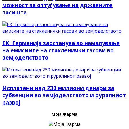
можност за оттуѓување на државните
пасишта
ЕК: Германија заостанува во намалување
на емисиите на стакленички гасови во
земјоделството
Исплатени над 230 милиони денари за
субвенции во земјоделството и руралниот
развој
Моја Фарма