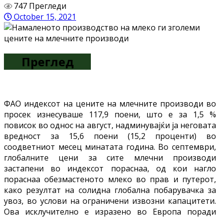
747 Прегледи
October 15, 2021
Преглед
ФАО индексот на цените на млечните производи во
просек изнесуваше 117,9 поени, што е за 1,5 %
повисок во однос на август, надминувајќи ја неговата
вредност за 15,6 поени (15,2 проценти) во
соодветниот месец минатата година. Во септември,
глобалните цени за сите млечни производи
застапени во индексот пораснаа, од кои нагло
пораснаа обезмастеното млеко во прав и путерот,
како резултат на солидна глобална побарувачка за
увоз, во услови на ограничени извозни капацитети.
Ова исклучително е изразено во Европа поради