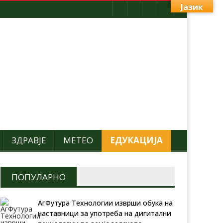
Јазик
ЗДРАВЈЕ
МЕТЕО
ЕДУКАЦИЈА
ПОПУЛАРНО
АгФутура Технологии изврши обука на
наставници за употреба на дигитални