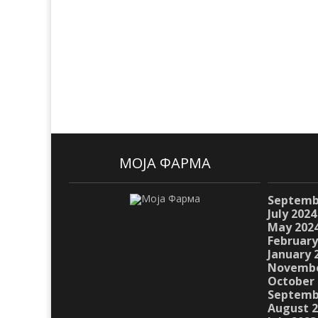
МОЈА ФАРМА
Septemb
July 2024
May 202
February
January 
Novembe
October 
Septemb
August 