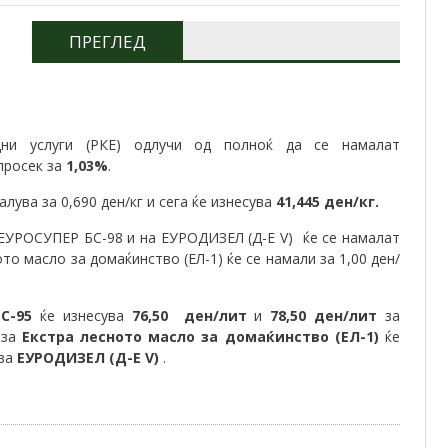
ПРЕГЛЕД
дни услуги (РКЕ) одлучи од полноќ да се намалат
просек за
1,03%
.
лува за 0,690 ден/кг и сега ќе изнесува
41,445 ден/кг.
ЕУРОСУПЕР БС-98 и на ЕУРОДИЗЕЛ (Д-Е V) ќе се намалат
ото масло за домаќинство (ЕЛ-1) ќе се намали за 1,00 ден/
С-95
ќе изнесува
76,50
ден/лит
и
78,50 ден/лит
за
 за
Екстра лесното масло за домаќинство (ЕЛ-1)
ќе
за
ЕУРОДИЗЕЛ (Д-Е V)
.