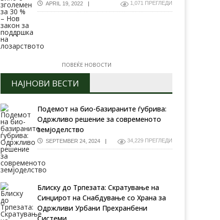
1,071 ПРЕГЛЕДИ
APRIL 19, 2022
ПОВЕЌЕ НОВОСТИ
Европската Комисија
НАЈНОВИ ВЕСТИ
ричиќ: Евроинтеграциите
најавува дијалог во врска 
 се само стратешки
вештачките ѓубрива
иоритет, туку и дел од
Подемот на био-базираните ѓубрива:
машната развојна
ратегија
Одржливо решение за современото
земјоделство
34,229 ПРЕГЛЕДИ
SEPTEMBER 24, 2024
Блиску до Трпезата: Скратување на
Синџирот на Снабдување со Храна за
Одржливи Урбани Прехранбени
Системи