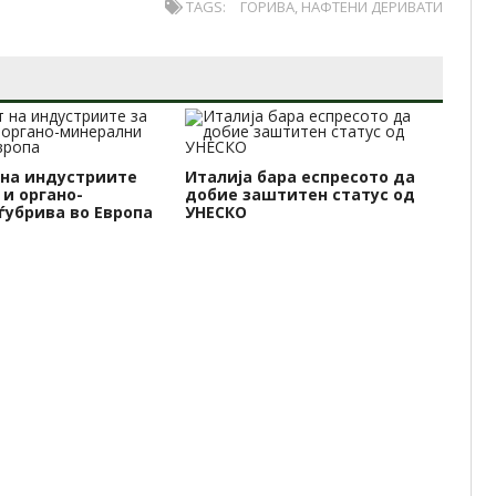
TAGS:
ГОРИВА
,
НАФТЕНИ ДЕРИВАТИ
 на индустриите
Италија бара еспресото да
Ма
 и органо-
добие заштитен статус од
не
ѓубрива во Европа
УНЕСКО
пр
до
ст