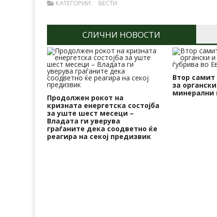
КАТЕГОРИИ:
ВЕСТИ
СЛИЧНИ НОВОСТИ
Втор самит
за органски
минерални 
Продолжен рокот на
кризната енергетска состојба
за уште шест месеци –
Владата ги уверува
граѓаните дека соодветно ќе
реагира на секој предизвик