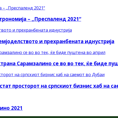
строномија – „Преспаленд 2021“
земјоделството и прехранбената иднустрија
рана Сарамзалино се во во тек, ќе биде пу
стат просторот на српскиот бизнис хаб на с
Вино 2021