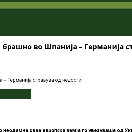
 брашно во Шпанија – Германија с
о неодамна оваа европска земја го увезуваше од У