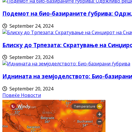
Подемот на био-базираните ѓубрива: Одрж
September 24, 2024
Блиску до Трпезата: Скратување на Синџи
September 23, 2024
Иднината на земјоделството: Био-базирани
September 20, 2024
Повеќе Новости