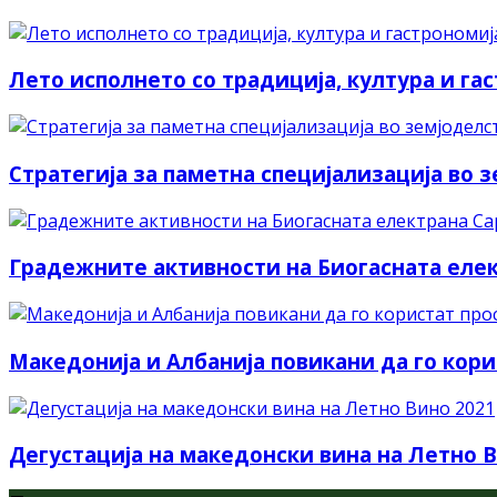
Лето исполнето со традиција, култура и га
Стратегија за паметна специјализација во 
Градежните активности на Биогасната елект
Македонија и Албанија повикани да го кори
Дегустација на македонски вина на Летно 