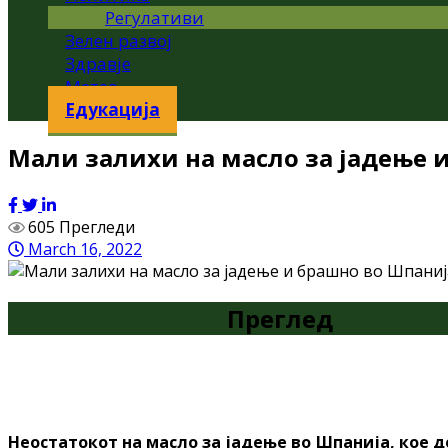
Регулативи
Зелен развој
Здравје
Метео
Едукација
Мали залихи на масло за јадење и
605 Прегледи
March 16, 2022
Преглед
Неостатокот на масло за јадење во Шпанија, кое д