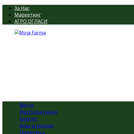
За Нас
Маркетинг
АГРО ОГЛАСИ
Вести
Инспиративно
Бизнис
Ваш агроном
Политика