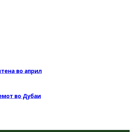
штена во април
аемот во Дубаи