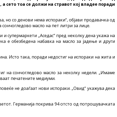
 а сето тоа се должи на стравот кој владее поради
а, но со денови нема испораки“, објави продавачка од
 сончогледово масло на пет литри за лице.
 и супермаркети „Аседас“ пред неколку дена укажа на
ка е обезбедена набавка на масло за јадење и други
на. Исто така, поради недостиг на испораки на жита и
иг на сончогледово масло за неколку недели. „Имаме
суваат печатените медиуми.
повеќе не доаѓаат нови испораки. „Овид“ укажува дека
 светот. Германија покрива 94 отсто од потрошувачката