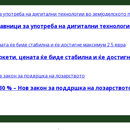
авници за употреба на дигитални технологи
ркети, цената ќе биде стабилна и ќе достиг
30 % – Нов закон за поддршка на лозарствот