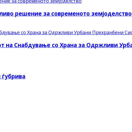
ливо решение за современото земјоделство
рот на Снабдување со Храна за Одржливи Ур
 ѓубрива