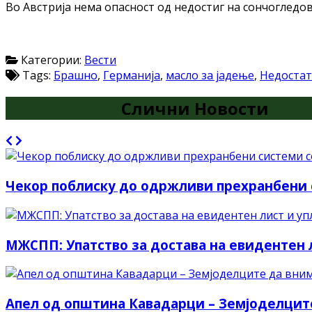
Во Австрија нема опасност од недостиг на сончогледо
Категории:
Вести
Tags:
Брашно
,
Германија
,
масло за јадење
,
Недоста
Слични Новости
Чекор поблиску до одржливи прехранбени 
МЖСПП: Упатство за достава на евидентен л
Апел од општина Кавадарци – Земјоделците