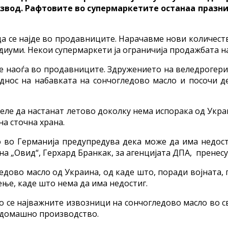
звод. Рафтовите во супермаркетите останаа празни,
а се најде во продавниците. Нарачавме нови количеств
иуми. Некои супермаркети ја ограничија продажбата на
е наоѓа во продавниците. Здружението на веледрогерии
ос на набавката на сончогледово масло и посочи де
е да настанат летово доколку нема испорака од Украи
на сточна храна.
о во Германија предупредува дека може да има недост
на „Овид“, Герхард Бранкак, за агенцијата ДПА, прене
дово масло од Украина, од каде што, поради војната, 
ење, каде што нема да има недостиг.
сто се најважните извозници на сончогледово масло во
д домашно производство.