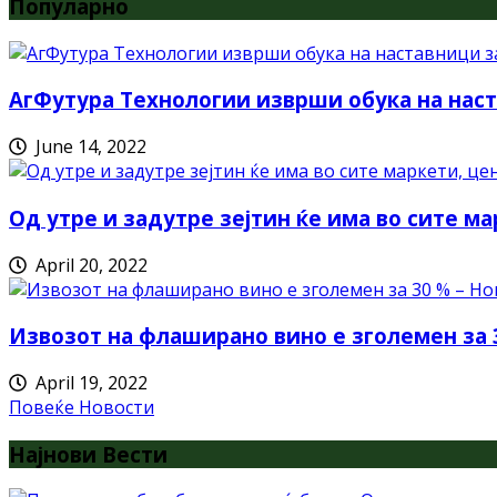
Популарно
АгФутура Технологии изврши обука на наст
June 14, 2022
Од утре и задутре зејтин ќе има во сите ма
April 20, 2022
Извозот на флаширано вино е зголемен за 
April 19, 2022
Повеќе Новости
Најнови Вести