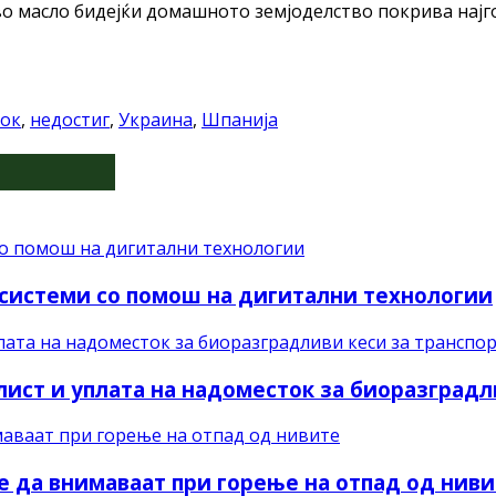
во масло бидејќи домашното земјоделство покрива нај
ток
,
недостиг
,
Украина
,
Шпанија
системи со помош на дигитални технологии
ист и уплата на надоместок за биоразградли
 да внимаваат при горење на отпад од нив