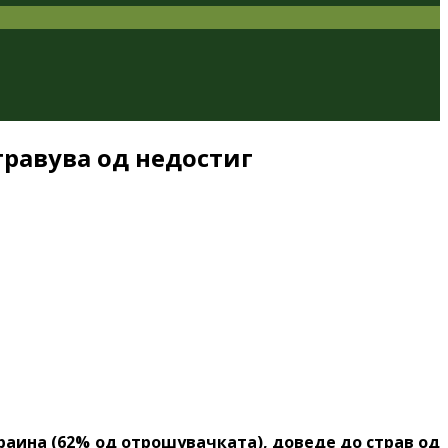
травува од недостиг
краина (62% од отрошувачката), доведе до страв од