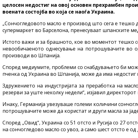
целосен недостиг на овој основен прехрамбен прои
воената состојба во која се наоѓа Украина.
„Сончогледовото масло е производ што сега е тешко д
супермаркет во Барселона, пренесуваат шпанските мед
Истото важи и за брашното, кое во моментот тешко с
невообичаеното однесување на потрошувачите во одн
производи во Шпанија.
Според медиумите, проблеми со снабдувањето би можел
пченка од Украина во Шпанија, може да има недостиг 
Здружението на индустријата за преработка на масл
резерви за уште неколку недели“, изјавил директорот 
Инаку, Германија увезуваше големи количини сончогле
потрошувачите може да користат и други масла за јад
Според „Овид“, Украина со 51 отсто и Русија со 27 от
на сончогледово масло со увоз, а само шест отсто е о