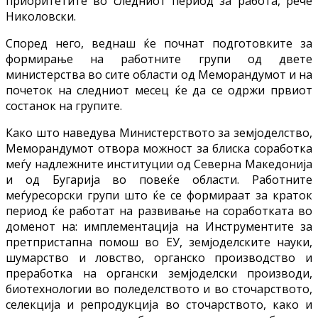
приоритетите во следниот период за работа, рече
Николовски.
Според него, веднаш ќе почнат подготовките за
формирање на работните групи од двете
министерства во сите области од Меморандумот и на
почеток на следниот месец ќе да се одржи првиот
состанок на групите.
Како што наведува Министерството за земјоделство,
Меморандумот отвора можност за блиска соработка
меѓу надлежните институции од Северна Македонија
и од Бугарија во повеќе области. Работните
меѓуресорски групи што ќе се формираат за краток
период ќе работат на развивање на соработката во
доменот на: имплементација на Инструментите за
претпристапна помош во ЕУ, земјоделските науки,
шумарство и ловство, органско производство и
преработка на органски земјоделски производи,
биотехнологии во поледелството и во сточарството,
селекција и репродукција во сточарството, како и