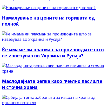
Намалување на цените на горивата од
полноќ
Ќе имаме ли пласман за производите што
се извезуваа во Украина и Русија?
Маслодајната репка како пчелно пасиште
и сточна храна