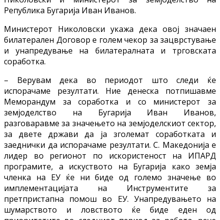
Република Бугарија Иван Иванов.
Министерот Николовски укажа дека овој значаен
билатерален Договор е голем чекор за зацврстување
и унапредување на билатералната и трговската
соработка.
– Верувам дека во периодот што следи ќе
испорачаме резултати. Ние денеска потпишавме
Меморандум за соработка и со министерот за
земјоделство на Бугарија Иван Иванов,
разговаравме за значењето на земјоделскиот сектор,
за двете држави да ја зголемат соработката и
заеднички да испорачаме резултати. С. Македонија е
лидер во регионот по искористеност на ИПАРД
програмите, а искуството на Бугарија како земја
членка на ЕУ ќе ни биде од големо значење во
имплементацијата на Инструментите за
претпристапна помош во ЕУ. Унапредувањето на
шумарството и ловството ќе биде еден од