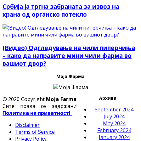
Србија ја тргна забраната за извоз на
храна од органско потекло
(Видео) Одгледување на чили пиперчиња
– како да направите мини чили фарма во
вашиот двор?
Моја Фарма
Архива
© 2020 Copyright
Moja Farma
.
Сите права се задржани!
September 2024
Политика на приватност!
July 2024
May 2024
Disclaimer
February 2024
Terms of Service
January 2024
Privacy Policy