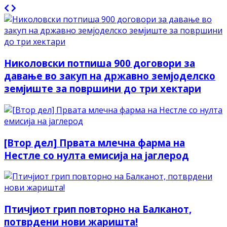
Николовски потпиша 900 договори за
давање во закуп на државно земјоделско
земјиште за површини дo три хектари
[Втор дел] Првата млечна фарма на
Нестле со нулта емисија на јаглерод
Птичјиот грип повторно на Балканот,
потврдени нови жаришта!