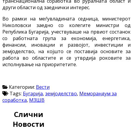
транснационална соработка во руралната област и
други области од заеднички интерес.
Во рамки на меѓувладината седница, министерот
Николовски заедно со колегите министри од
Република Бугарија, учествуваше на првиот состанок
со работната група за економија, енергетика,
финансии, иновации и развојот, инвестиции и
земјоделство, на којшто се поставија основите за
работа во областите и се утврдија роковите за
исполнување на приоритетите.
Категории:
Вести
Tags:
Бугарија
,
земјоделство
,
Меморандум за
соработка
,
МЗШВ
Слични
Новости