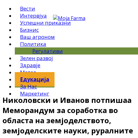
Вести
Интервјуа
Успешни приказни
Бизнис
Ваш агроном
Политика
Регулативи
Зелен развој
Здравје
Метео
Едукација
За Нас
Маркетинг
Николовски и Иванов потпишаа
Меморандум за соработка во
областа на земјоделството,
земјоделските науки, руралните