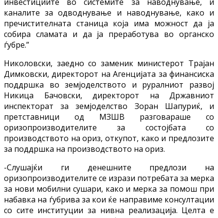
инвестициите во системите за наводнување, и
каналите за одводнување и наводнување, како и
пречистителната станица која има можност да ја
собира сламата и да ја преработува во органско
ѓубре.”
Николовски, заедно со заменик министерот Трајан
Димковски, директорот на Агенцијата за финансиска
поддршка во земјоделството и руралниот развој
Никица Бачовски, директорот на Државниот
инспекторат за земјоделство Зоран Шапуриќ, и
претставници од МЗШВ разговараше со
оризопроизводителите за состојбата со
производството на ориз, откупот, како и предлозите
за поддршка на производството на ориз.
-Слушајќи ги денешните предлози на
оризопроизводителите се изрази потребата за мерка
за нови мобилни сушари, како и мерка за помош при
набавка на ѓубрива за кои ќе направиме консултации
со сите институции за нивна реализација. Целта е