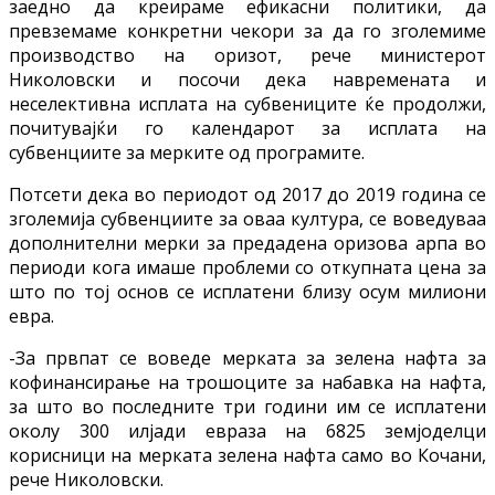
заедно да креираме ефикасни политики, да
превземаме конкретни чекори за да го зголемиме
производство на оризот, рече министерот
Николовски и посочи дека навремената и
неселективна исплата на субвениците ќе продолжи,
почитувајќи го календарот за исплата на
субвенциите за мерките од програмите.
Потсети дека во периодот од 2017 до 2019 година се
зголемија субвенциите за оваа култура, се воведуваа
дополнителни мерки за предадена оризова арпа во
периоди кога имаше проблеми со откупната цена за
што по тој основ се исплатени близу осум милиони
евра.
-За првпат се воведе мерката за зелена нафта за
кофинансирање на трошоците за набавка на нафта,
за што во последните три години им се исплатени
околу 300 илјади евраза на 6825 земјоделци
корисници на мерката зелена нафта само во Кочани,
рече Николовски.