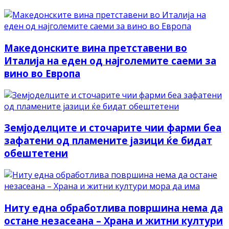
Македонските вина претставени во
Италија на еден од најголемите саеми за
вино во Европа
Земјоделците и сточарите чии фарми беа
зафатени од пламените јазици ќе бидат
обештетени
Ниту една обработлива површина нема да
остане незасеана – Храна и житни култури