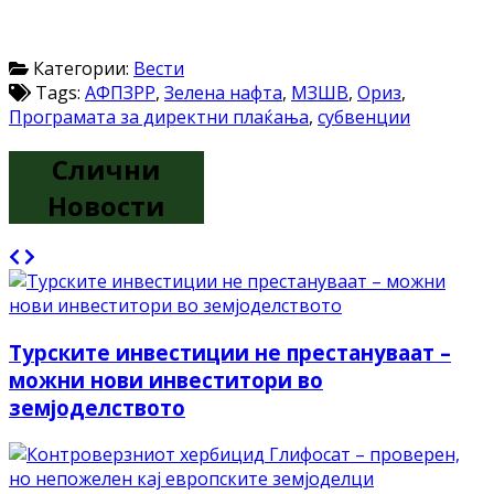
Категории:
Вести
Tags:
АФПЗРР
,
Зелена нафта
,
МЗШВ
,
Ориз
,
Програмата за директни плаќања
,
субвенции
Слични
Новости
Турските инвестиции не престануваат –
можни нови инвеститори во
земјоделството