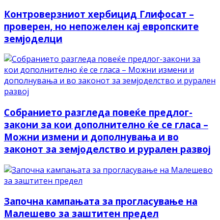
Контроверзниот хербицид Глифосат –
проверен, но непожелен кај европските
земјоделци
Собранието разгледа повеќе предлог-
закони за кои дополнително ќе се гласа –
Можни измени и дополнувања и во
законот за земјоделство и рурален развој
Започна кампањата за прогласување на
Малешево за заштитен предел