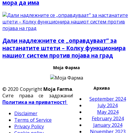
мора да има
Дали надлежните се „оправдуваат” за
настанатите штети – Колку функционирa
нашиот систем против појава на град
Моја Фарма
Архива
© 2020 Copyright
Moja Farma
.
Сите права се задржани!
September 2024
Политика на приватност!
July 2024
May 2024
Disclaimer
February 2024
Terms of Service
January 2024
Privacy Policy
November 2023
Cookie policy