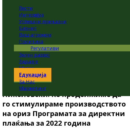
Вести
Интервјуа
Успешни приказни
Бизнис
Ваш агроном
Политика
Регулативи
Зелен развој
Здравје
Метео
Едукација
За Нас
Маркетинг
Николовски: Ќе продолжиме да
го стимулираме производството
на ориз Програмата за директни
плаќања за 2022 година