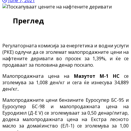
June 7, 2021
Преглед
Регулаторната комисија за енергетика и водни услуги
(РКЕ) одлучи да се зголемат малопродажните цени на
нафтените деривати во просек за 1,39%, и ќе се
продаваат за половина денар поскапо.
Малопродажната цена на
Мазутот М-1 НС
се
зголемува за 1,008 ден/кг и сега ќе изнесува 34,889
ден/кг..
Малопродажните цени бензините Еуросупер БС-95 и
Еуросупер БС-98 и малопродажната цена на
Еуродизел (Д-Е V) се зголемуваат за 0,50 денар/литар,
додека малопродажната цена на Екстра лесното
масло за домаќинство (ЕЛ-1) се зголемува за 1,00