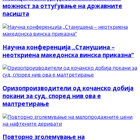
можност за оттуѓување на државните
пасишта
Научна конференција „Станушина –
неоткриена македонска винска приказна“
Оризопроизводители од кочанско добија
покани за суд, според нив ова е
малтретирање
Повторно зголемување на