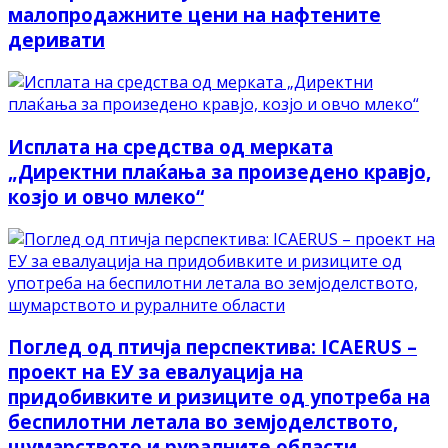
малопродажните цени на нафтените
деривати
Исплата на средства од мерката
„Директни плаќања за произедено кравјо,
козјо и овчо млеко“
Поглед од птичја перспектива: ICAERUS –
проект на ЕУ за евалуација на
придобивките и ризиците од употреба на
беспилотни летала во земјоделството,
шумарството и руралните области