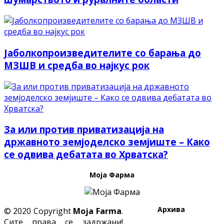
Јаболкопроизведителите со барања до
МЗШВ и средба во најкус рок
За или против приватизација на
државното земјоделско земјиште – Како
се одвива дебатата во Хрватска?
Моја Фарма
Архива
© 2020 Copyright
Moja Farma
.
Сите права се задржани!