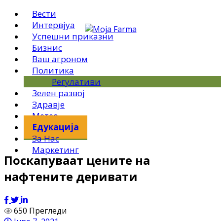
Вести
Интервјуа
Успешни приказни
Бизнис
Ваш агроном
Политика
Регулативи
Зелен развој
Здравје
Метео
Едукација
За Нас
Маркетинг
Поскапуваат цените на
нафтените деривати
650 Прегледи