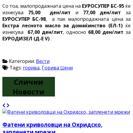
Со тоа, малопродажната цена на
ЕУРОСУПЕР БС-95
ќе
изнесува
75,00
ден/лит
и
77,00 ден/лит
за
ЕУРОСУПЕР БС-98
, а пак малопродажната цена за
Екстра лесното масло за домаќинство (ЕЛ-1)
ќе
изнесува
67,00 ден/лит
, односно
68,00 ден/лит
за
ЕУРОДИЗЕЛ (Д-Е V)
.
Категории:
Вести
Tags:
горива
,
Горива Цени
Слични
Новости
Фатени криволовци на Охридско,
запленети мрежи