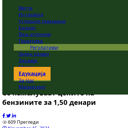
Вести
Интервјуа
Успешни приказни
Бизнис
Ваш агроном
Политика
Регулативи
Зелен развој
Здравје
Метео
Едукација
За Нас
Маркетинг
Се намалуваат цените на
бензините за 1,50 денари
609 Прегледи