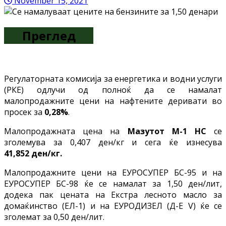
November 15, 2021
Преглед
Регулаторната комисија за енергетика и водни услуги
(РКЕ) одлучи од полноќ да се намалат
малопродажните цени на нафтените деривати во
просек за
0,28%
.
Малопродажната цена на
Мазутот М-1 НС
се
зголемува за 0,407 ден/кг и сега ќе изнесува
41,852 ден/кг.
Малопродажните цени на ЕУРОСУПЕР БС-95 и на
ЕУРОСУПЕР БС-98 ќе се намалат за 1,50 ден/лит,
додека пак цената на Екстра лесното масло за
домаќинство (ЕЛ-1) и на ЕУРОДИЗЕЛ (Д-Е V) ќе се
зголемат за 0,50 ден/лит.