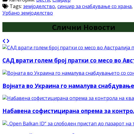
Tags:
земјоделство
,
синџир за снабдување со храна
,
Урбано земјоделство
Слични Новости
САД врати голем број пратки со месо во Ав
Војната во Украина го намалува снабдувањ
Набавена софистицирана опрема за контрол