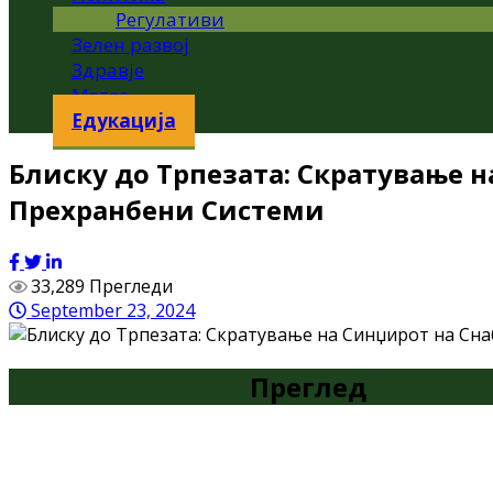
Регулативи
Зелен развој
Здравје
Метео
Едукација
Блиску до Трпезата: Скратување 
Прехранбени Системи
33,289 Прегледи
September 23, 2024
Преглед