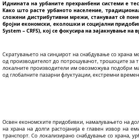
Иднината на урбаните прехранбени системи е тес
Како што расте урбаното население, традиционал
сложени дистрибутивни мрежи, стануваат сè поне
бројни економски, еколошки и социјални придобивк
System – CRFS), кој се фокусира на зајакнување на
Скратувањето на синџирот на снабдување со храна м
од производителот до потрошувачот, трошоците за тра
локалните производители им овозможува подобри ма
од глобалните пазарни флуктуации, екстремни времен
Освен економските придобивки, намалувањето на дол
на храна на долги растојанија е главен извор на е
транспорт. Со локализирано снабдување со храна, ур