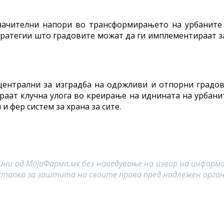
ачителни напори во трансформирањето на урбаните с
тратегии што градовите можат да ги имплементираат за
 централни за изградба на одржливи и отпорни градо
играат клучна улога во креирање на иднината на урбан
 фер систем за храна за сите.
ини од МојаФарма.мк без наведување на извор на информ
стапка за заштита на своите права пред надлежен орган