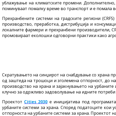
ублажување на климатските промени. Дополнително, 
поминуваат помалку време во транспорт и е помала ве
Прехранбените системи на градските региони (CRFS)
производство, преработка, дистрибуција и консумаци
локалните фармери и прехранбени производители, CRF
промовираат еколошки одговорни практики како агро
Скратувањето на синџирот на снабдување со храна пр
од заштеда на трошоци и зголемена отпорност, до нам
производство на храна и зајакнувањето на урбаните 
клучно за одржливо задоволување на идните потреби 
Проектот
Cities 2030
е иницијатива под програмата
урбаните системи за храна. Според податоците кои у
отпорноста на урбаните системи за храна. Проектот на