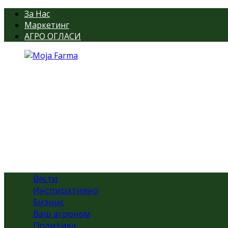
За Нас
Маркетинг
АГРО ОГЛАСИ
Вести
Инспиративно
Бизнис
Ваш агроном
Политика