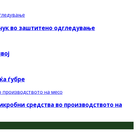
нчук во заштитено одгледување
вој
ќа ѓубре
микробни средства во производството на