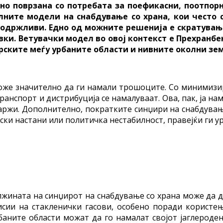
но поврзана со потребата за поефикасни, поотпор
ните модели на снабдување со храна, кои често с
одржливи. Едно од можните решенија е скратување
и. Ветувачки модел во овој контекст е Прехранбен
 врските меѓу урбаните области и нивните околни зе
оже значително да ги намали трошоците. Со минимизир
нспорт и дистрибуција се намалуваат. Ова, пак, ја на
ржи. Дополнително, пократките синџири на снабдува
ски настани или политичка нестабилност, правејќи ги 
жината на синџирот на снабдување со храна може да 
мисии на стакленички гасови, особено поради корист
баните области можат да го намалат својот јаглероде