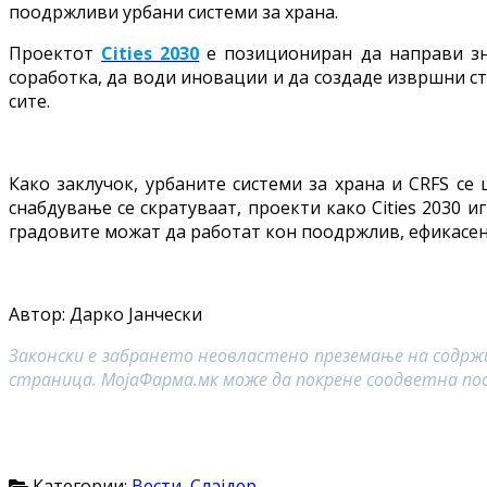
поодржливи урбани системи за храна.
Проектот
Cities 2030
е позициониран да направи зн
соработка, да води иновации и да создаде извршни с
сите.
Како заклучок, урбаните системи за храна и CRFS се
снабдување се скратуваат, проекти како Cities 2030 
градовите можат да работат кон поодржлив, ефикасен и
Автор: Дарко Јанчески
Законски е забрането неовластено преземање на содрж
страница. МојаФарма.мк може да покрене соодветна по
Категории:
Вести
,
Слајдер