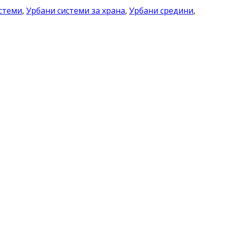
стеми
,
Урбани системи за храна
,
Урбани средини
,