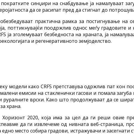
пократките синџири на снабдување ја намалуваат загу
ројатноста да се расипат пред да стигнат до потрошув
 обезбедуваат практична рамка за постигнување на о
ја, поттикнувајќи поодржлив однос меѓу градовите и
S ја зголемуваат безбедноста на храната, ја намалува
екологијата и регенеративното земјоделство.
еку модели како CRFS претставува одржлив пат кон п
алени емисии на стакленички гасови и помала загуба 
и руралните врски. Како што продолжуваат да се шират
за храна.
 Хоризонт 2020, која има за цел да ги реши овие п
спеавме да ги извлечеме од нивната веб-страница, п
 едно место собира градови, истражувачи и засегнати 