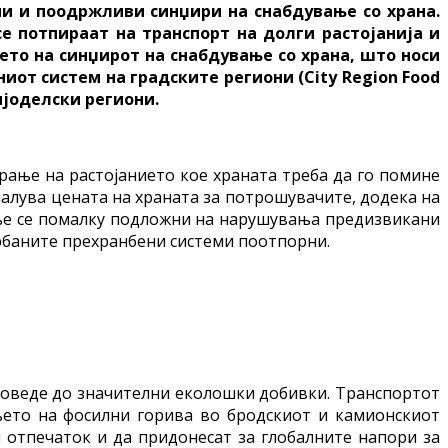
ни и поодржливи синџири на снабдување со храна.
е потпираат на транспорт на долги растојанија и
то на синџирот на снабдување со храна, што носи
иот систем на градските региони (City Region Food
мјоделски региони.
ање на растојанието кое храната треба да го помине
малува цената на храната за потрошувачите, додека на
ње се помалку подложни на нарушувања предизвикани
урбаните прехранбени системи поотпорни.
доведе до значителни еколошки добивки. Транспортот
ењето на фосилни горива во бродскиот и камионскиот
н отпечаток и да придонесат за глобалните напори за