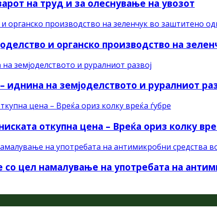
зарот на труд и за олеснување на увозот
оделство и органско производство на зеле
иднина на земјоделството и руралниот раз
иската откупна цена – Вреќа ориз колку вре
е со цел намалување на употребата на анти