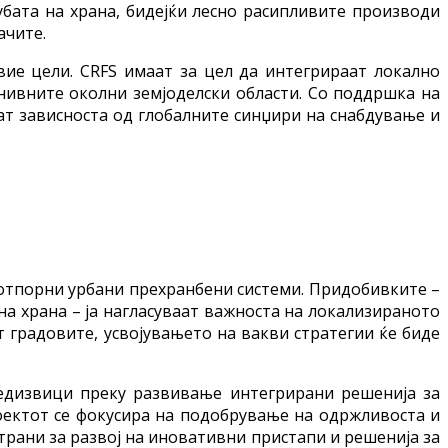
бата на храна, бидејќи лесно расипливите производи
ачите.
вие цели. CRFS имаат за цел да интегрираат локално
 нивните околни земјоделски области. Со поддршка на
ат зависноста од глобалните синџири на снабдување и
оотпорни урбани прехранбени системи. Придобивките –
на храна – ја нагласуваат важноста на локализираното
 градовите, усвојувањето на вакви стратегии ќе биде
редизвици преку развивање интегрирани решенија за
роектот се фокусира на подобрување на одржливоста и
страни за развој на иновативни пристапи и решенија за