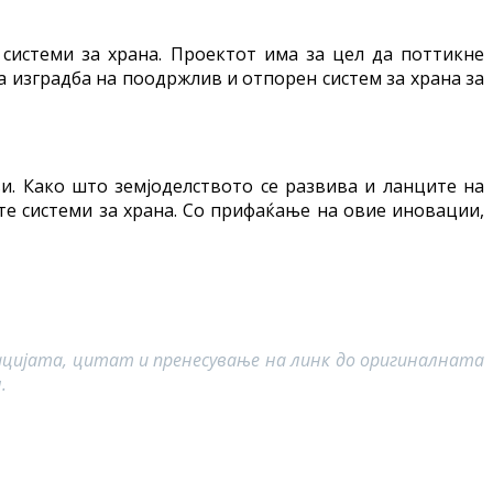
истеми за храна. Проектот има за цел да поттикне
 изградба на поодржлив и отпорен систем за храна за
ви. Како што земјоделството се развива и ланците на
ите системи за храна. Со прифаќање на овие иновации,
ацијата, цитат и пренесување на линк до оригиналната
.