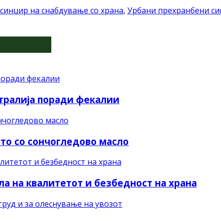
синџир на снабдување со храна
,
Урбани прехранбени си
стралија поради фекалии
ето со сончогледово масло
а на квалитетот и безбедност на храна