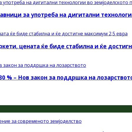
авници за употреба на дигитални технологи
ркети, цената ќе биде стабилна и ќе достиг
30 % – Нов закон за поддршка на лозарствот