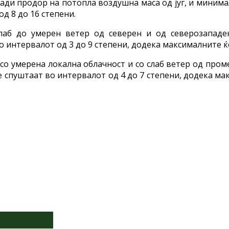
ади продор на потопла воздушна маса од југ, и минимал
д 8 до 16 степени.
аб до умерен ветер од северен и од северозападе
интервалот од 3 до 9 степени, додека максималните ќе
о умерена локална облачност и со слаб ветер од пром
 спуштаат во интервалот од 4 до 7 степени, додека мак