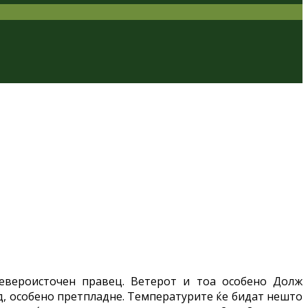
евероисточен правец. Ветерот и тоа особено Долж
жд, особено претпладне. Температурите ќе бидат нешто