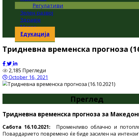
Регулативи
Зелен развој
Здравје
Метео
Едукација
Тридневна временска прогноза (16
2,185 Прегледи
October 16, 2021
Преглед
Тридневна
временска прогноза за Македони
Сабота 16.10.2021:
Променливо облачно и потопло
Повардарието повремено ќе биде засилен на интензите