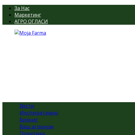
За Нас
Маркетинг
АГРО ОГЛАСИ
Вести
Инспиративно
Бизнис
Ваш агроном
Политика