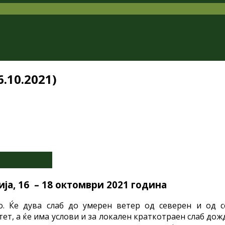
.10.2021)
ја, 16
– 18 октомври
2021 година
. Ќе дува слаб до умерен ветер од северен и од с
т, а ќе има услови и за локален краткотраен слаб до