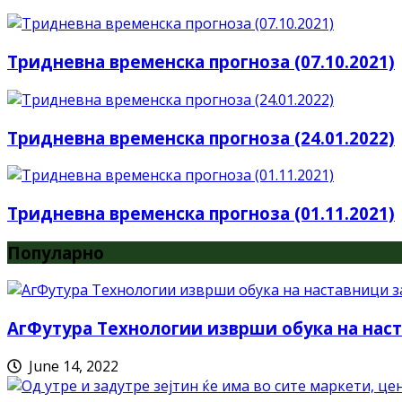
Тридневна временска прогноза (07.10.2021)
Тридневна временска прогноза (24.01.2022)
Тридневна временска прогноза (01.11.2021)
Популарно
АгФутура Технологии изврши обука на наст
June 14, 2022