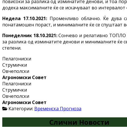
повисоки за разлика од изминатите денови, и тоа пор
додека максималните ќе се искачуваат во интервалот о
Недела 17.10.2021:
Променливо облачно. Ќе дува сл
понатамошен пораст, и минималните ќе се спуштаат во 
Понеделник 18.10.2021:
Сончево и релативно ТОПЛО с
за разлика од изминатите денови и минималните ќе се
степени.
Пелагониски
Струмички
Овчеполски
Агрономски Совет
Пелагониски
Струмички
Овчеполски
Агрономски Совет
Категории:
Временска Прогноза
Слични Новости