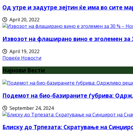
Од утре и задутре зејтин ќе има во сите ма
April 20, 2022
Извозот на флаширано вино е зголемен за 
April 19, 2022
Повеќе Новости
Најнови Вести
Подемот на био-базираните ѓубрива: Одрж
September 24, 2024
Блиску до Трпезата: Скратување на Синџи