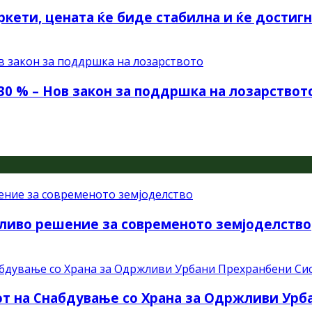
ркети, цената ќе биде стабилна и ќе достиг
30 % – Нов закон за поддршка на лозарствот
ливо решение за современото земјоделство
рот на Снабдување со Храна за Одржливи Ур