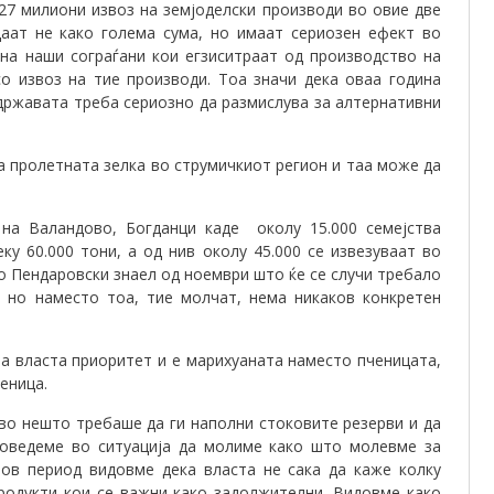
27 милиони извоз на земјоделски производи во овие две
аат не како голема сума, но имаат сериозен ефект во
 на наши сограѓани кои егзиситраат од производство на
о извоз на тие производи. Тоа значи дека оваа година
 државата треба сериозно да размислува за алтернативни
ва пролетната зелка во струмичкиот регион и таа може да
 на Валандово, Богданци каде околу 15.000 семејства
ку 60.000 тони, а од нив околу 45.000 се извезуваат во
ко Пендаровски знаел од ноември што ќе се случи требало
, но наместо тоа, тие молчат, нема никаков конкретен
на власта приоритет и е марихуаната наместо пченицата,
еница.
кво нешто требаше да ги наполни стоковите резерви и да
доведеме во ситуација да молиме како што молевме за
иов период видовме дека власта не сака да каже колку
родукти кои се важни како задолжителни. Видовме како