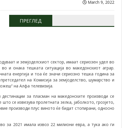
March 9, 2022
ПРЕГЛЕД
одуваат и земјоделскиот сектор, имаат сериозен удел во
 во и онака тешката ситуација во македонскиот аграр.
чната енергија и тоа ќе значи сериозно тешка година за
 претседател на Комисија за земјоделство, шумарство и
ожеш“ на Алфа телевизија.
и дестинации за пласман на македонските производи се
е што се извезува пролетната зелка, јаболкото, грозјето,
 овие производи плус виното ќе бидат стопирани, односно
во за 2021 имала извоз 22 милиони евра, а тука ако ги