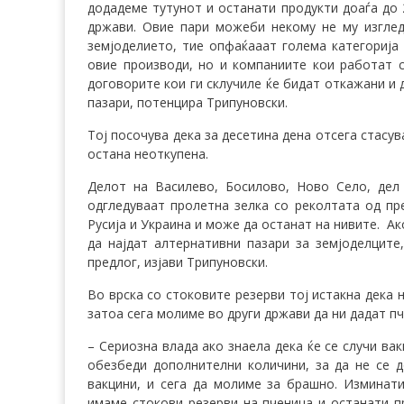
додадеме тутунот и останати продукти доаѓа до 
држави. Овие пари можеби некому не му изглед
земјоделието, тие опфаќааат голема категорија
овие производи, но и компаниите кои работат с
договорите кои ги склучиле ќе бидат откажани и
пазари, потенцира Трипуновски.
Тој посочува дека за десетина дена отсега стасу
остана неоткупена.
Делот на Василево, Босилово, Ново Село, дел
одгледуваат пролетна зелка со реколтата од пре
Русија и Украина и може да останат на нивите. А
да најдат алтернативни пазари за земјоделците
предлог, изјави Трипуновски.
Во врска со стоковите резерви тој истакна дека 
затоа сега молиме во други држави да ни дадат пч
– Сериозна влада ако знаела дека ќе се случи ва
обезбеди дополнителни количини, за да не се 
вакцини, и сега да молиме за брашно. Изминат
имаме стокови резерви на пченица и останати п