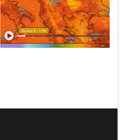
В се оградува од
стапката на инспекторот
Гигантите Моет Хенеси и
 ПЕ на АХВ во Берово
Кампари основаат нова
заедничка компанија за е-
трговија со вина и алкохо
пијалаци