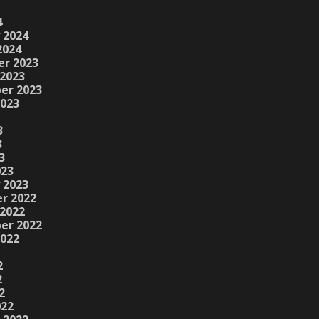
4
 2024
2024
r 2023
2023
er 2023
2023
3
3
3
023
 2023
r 2022
2022
er 2022
2022
2
2
2
022