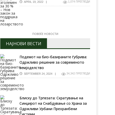
1,074 ПРЕГЛЕДИ
APRIL 19, 2022
ПОВЕЌЕ НОВОСТИ
НАЈНОВИ ВЕСТИ
Подемот на био-базираните ѓубрива:
Одржливо решение за современото
земјоделство
34,342 ПРЕГЛЕДИ
SEPTEMBER 24, 2024
Блиску до Трпезата: Скратување на
Синџирот на Снабдување со Храна за
Одржливи Урбани Прехранбени
Системи