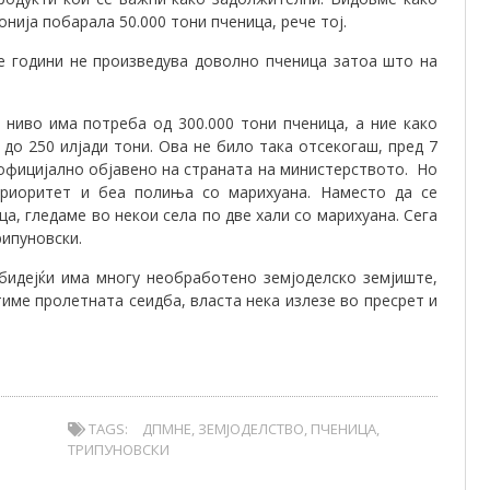
нија побарала 50.000 тони пченица, рече тој.
е години не произведува доволно пченица затоа што на
 ниво има потреба од 300.000 тони пченица, а ние како
до 250 илјади тони. Ова не било така отсекогаш, пред 7
 официјално објавено на страната на министерството. Но
приоритет и беа полиња со марихуана. Наместо да се
а, гледаме во некои села по две хали со марихуана. Сега
рипуновски.
 бидејќи има многу необработено земјоделско земјиште,
тиме пролетната сеидба, власта нека излезе во пресрет и
TAGS:
ДПМНЕ
,
ЗЕМЈОДЕЛСТВО
,
ПЧЕНИЦА
,
ТРИПУНОВСКИ