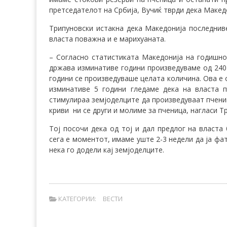
претседателот на Србија, Вучиќ тврди дека Македо
Трипуновски истакна дека Македонија последнив
власта поважна и е марихуаната.
– Согласно статистиката Македонија на годишно
држава изминативе години произведуваме од 240 
години се произведуваше целата количина. Ова е
изминативе 5 години гледаме дека на власта 
стимулираа земјоделците да произведуваат пчениц
криви ни се други и молиме за пченица, нагласи Т
Тој посочи дека од тој и дал предлог на власта
сега е моментот, имаме уште 2-3 недели да ја фа
нека го додели кај земјоделците.
КАТЕГОРИИ:
ВЕСТИ