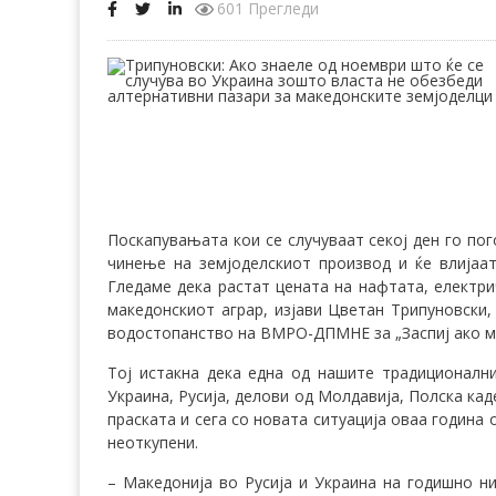
601 Прегледи
Поскапувањата кои се случуваат секој ден го пог
чинење на земјоделскиот производ и ќе влијаат
Гледаме дека растат цената на нафтата, електри
македонскиот аграр, изјави Цветан Трипуновски,
водостопанство на ВМРО-ДПМНЕ за „Заспиј ако м
Тој истакна дека една од нашите традиционалн
Украина, Русија, делови од Молдавија, Полска кад
праската и сега со новата ситуација оваа година
неоткупени.
– Македонија во Русија и Украина на годишно ни