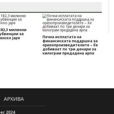
182,3 милиони
АХ
субвенции за
по
Почна исплатата на
енско јаре
од
финансиската поддршка за
оризопроизведителите – Ќе
добиваат по три денари за
килограм предадена арпа
АРХИВА
er 2024