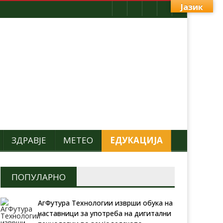
Јазик
ЗДРАВЈЕ
МЕТЕО
ЕДУКАЦИЈА
ПОПУЛАРНО
АгФутура Технологии изврши обука на
наставници за употреба на дигитални