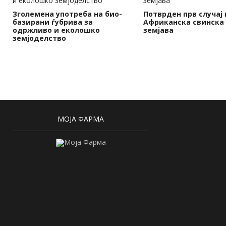
Зголемена употреба на био-
Потврден прв случај 
базирани ѓубрива за
Африканска свинска 
одржливо и еколошко
земјава
земјоделство
МОЈА ФАРМА