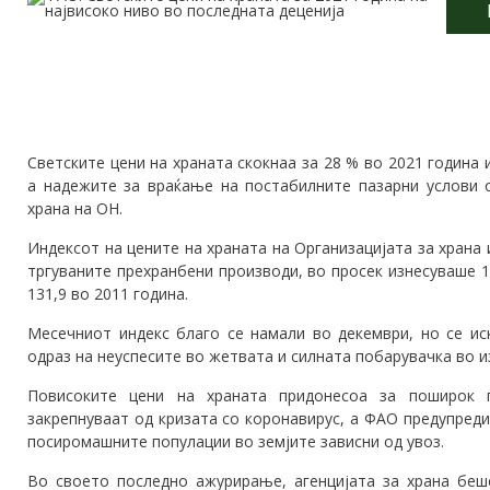
Светските цени на храната скокнаа за 28 % во 2021 година и
а надежите за враќање на постабилните пазарни услови о
храна на ОН.
Индексот на цените на храната на Организацијата за храна и
тргуваните прехранбени производи, во просек изнесуваше 1
131,9 во 2011 година.
Месечниот индекс благо се намали во декември, но се ис
одраз на неуспесите во жетвата и силната побарувачка во и
Повисоките цени на храната придонесоа за поширок п
закрепнуваат од кризата со коронавирус, а ФАО предупреди
посиромашните популации во земјите зависни од увоз.
Во своето последно ажурирање, агенцијата за храна беш