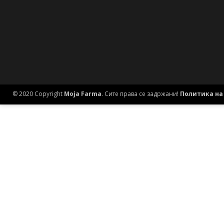
© 2020 Copyright
Moja Farma
. Сите права се задржани!
Политика на