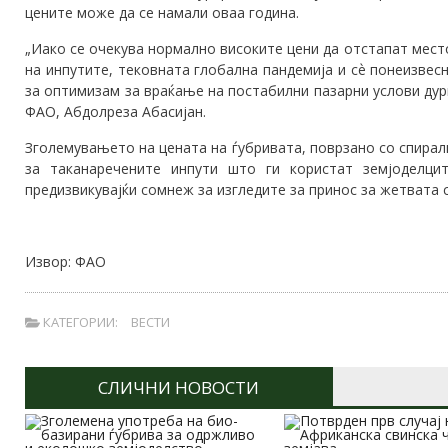
цените може да се намали оваа година.
„Иако се очекува нормално високите цени да отстапат мест
на инпутите, тековната глобална пандемија и сѐ понеизвес
за оптимизам за враќање на постабилни пазарни услови дур
ФАО, Абдолреза Абасијан.
Зголемувањето на цената на ѓубривата, поврзано со спирал
за таканаречените инпути што ги користат земјоделцит
предизвикувајќи сомнеж за изгледите за принос за жетвата 
Извор: ФАО
КАТЕГОРИИ:
ВЕСТИ
СЛИЧНИ НОВОСТИ