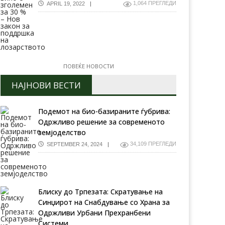
1,064 ПРЕГЛЕДИ
APRIL 19, 2022
ПОВЕЌЕ НОВОСТИ
НАЈНОВИ ВЕСТИ
Подемот на био-базираните ѓубрива:
Одржливо решение за современото
земјоделство
34,109 ПРЕГЛЕДИ
SEPTEMBER 24, 2024
Блиску до Трпезата: Скратување на
Синџирот на Снабдување со Храна за
Одржливи Урбани Прехранбени
Системи