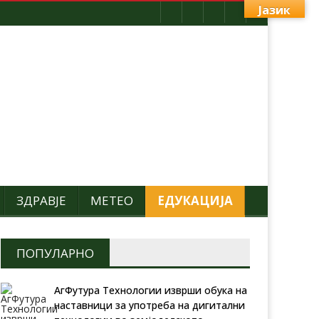
Јазик
ЗДРАВЈЕ
МЕТЕО
ЕДУКАЦИЈА
ПОПУЛАРНО
АгФутура Технологии изврши обука на
наставници за употреба на дигитални