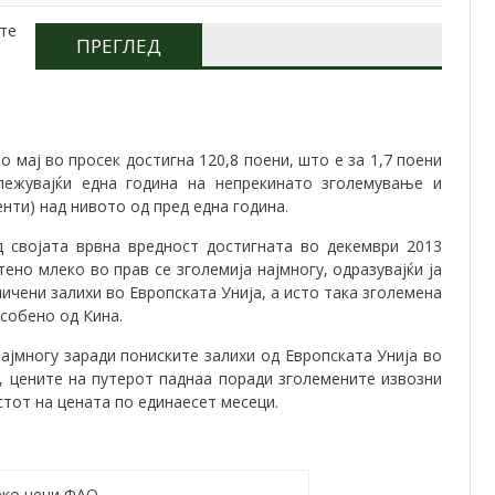
ПРЕГЛЕД
 мај во просек достигна 120,8 поени, што е за 1,7 поени
ележувајќи една година на непрекинато зголемување и
енти) над нивото од пред една година.
д својата врвна вредност достигната во декември 2013
ено млеко во прав се зголемија најмногу, одразувајќи ја
ичени залихи во Европската Унија, а исто така зголемена
особено од Кина.
ајмногу заради пониските залихи од Европската Унија во
, цените на путерот паднаа поради зголемените извозни
астот на цената по единаесет месеци.