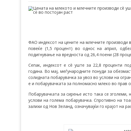
ФАО индексот на цените на млечните производи во
повеќе (1,5 процент) во однос на април, одб
подигнување на вредноста од 26,4 поени (28 проц
Сепак, индексот е сè уште за 22,8 проценти по
година. Во мај, меѓународните понуди за обезмаст
солидната побарувачка за увоз во услови на огран
е и побарувачката за полномасно млеко во прав 
Побарувачката за сирење исто така се зголеми, н
услови на голема побарувачка. Спротивно на тоа
залихи од Нов Зеланд, означувајќи го крајот на р