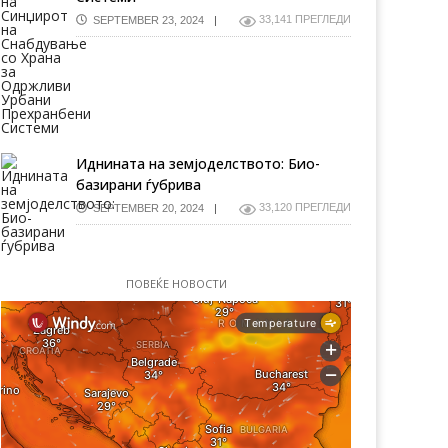
33,141 ПРЕГЛЕДИ
SEPTEMBER 23, 2024
Иднината на земјоделството: Био-
базирани ѓубрива
астичен скок на цените на
Поволните временски усло
33,120 ПРЕГЛЕДИ
SEPTEMBER 20, 2024
аната на глобално ниво –
и постигнување на
едвидувањата упатуваат
очекуваниот принос ги
 уште поголем раст!
намали светските цени на
житариците
ПОВЕЌЕ НОВОСТИ