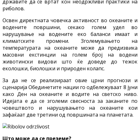
државите да се вртат кон неодржливи практики на
риболов.
Освен директната човечка активност во океаните и
водените површини, секако голем удел во
нарушување на водените еко баланси имаат и
климатските промени. Зголемувањето на
температурата на океаните може да предизвика
масовни екстинции на голем број на водени
животински видови што ќе доведе до тежок
еколошки, биолошки и природен колапс.
За да не се реализираат овие црни прогнози и
сценарија Обединетите нации го одбележуваат 8 јуни
како Ден на океаните и водите на светско ниво.
Идејата е да се зголеми свесноста за заканите по
човештвото и нарушувањето на океаните кои
зафаќаат две третини од површината на планетата.
Што може да се преземе?