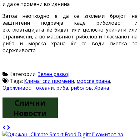
и да се промени во иднина.
Затоа неопходно е да се зголеми бројот на
заштитени подрачја каде риболовот и
експлоатацијата ќе бидат или целосно укинати или
ограничени, а во масовниот риболов и пласманот на
риба и морска храна ќе се води сметка за
одржливоста.
Категории:
Зелен развој
Tags:
Климатски промени
,
морска храна
,
Одржливост
,
океани
,
риба
,
риболов
,
Храна
Слични
Новости