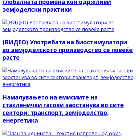
глобалната промена кон одржливи
земјоделски практики
(ВИДЕО) Употребата на биостимулатори
во земјоделското производство се повеќе
расте
Намалувањето на емисиите на
стакленички гасови заостанува во сите
сектори: транспорт, земјоделство,
енергетика