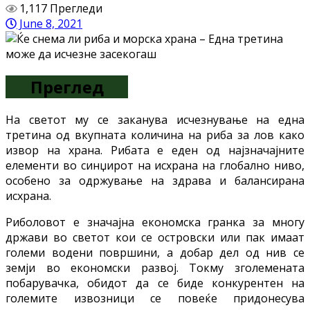
1,117 Прегледи
June 8, 2021
Преглед
На светот му се заканува исчезнување на една
третина од вкупната количина на риба за лов како
извор на храна. Рибата е еден од најзначајните
елементи во синџирот на исхрана на глобално ниво,
особено за одржување на здрава и балансирана
исхрана.
Риболовот е значајна економска гранка за многу
држави во светот кои се островски или пак имаат
големи водени површини, а добар дел од нив се
земји во економски развој. Токму зголемената
побарувачка, обидот да се биде конкурентен на
големите извозници се повеќе придонесува