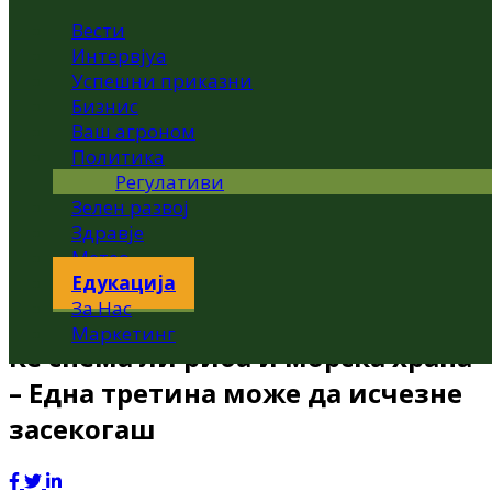
Вести
Интервјуа
Успешни приказни
Бизнис
Ваш агроном
Политика
Регулативи
Зелен развој
Здравје
Метео
Едукација
За Нас
Маркетинг
Ќе снема ли риба и морска храна
– Една третина може да исчезне
засекогаш