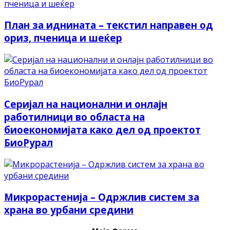
План за иднината – текстил направен од
ориз, пченица и шеќер
Серијал на национални и онлајн
работилници во областа на
биоекономијата како дел од проектот
БиоРурал
Микрорастенија – Одржлив систем за
храна во урбани средини