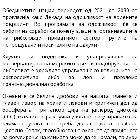
Обединетите нации периодот од 2021 до 2030 го
прогласија како Декада на одржливост на водените
површини. Во програмата за одржливост ќе се
работи на соработка помеѓу владите, организациите
на риболовци, приватниот сектор, групите на
потрошувачи и носителите на одлуки.
Клучно за поддршка и унапредување на
конзервацијата на морскиот свет и подобрување на
риболовот е одржливо управување со количините на
расположлива риба за лов и поголема
транснационална соработка.
Океаните се белите дробови на нашата планета и
главен извор на храна и лекови и критичен дел од
биосферата. При апсорпција на јаглерод диоксид
(СО2), океанот игра клучна улога во регулирањето на
климата, улога што треба допрва да се разбере
целосно. Сепак, способноста на океанот да придонесе
за регулирање на климата може да се намали, па дури