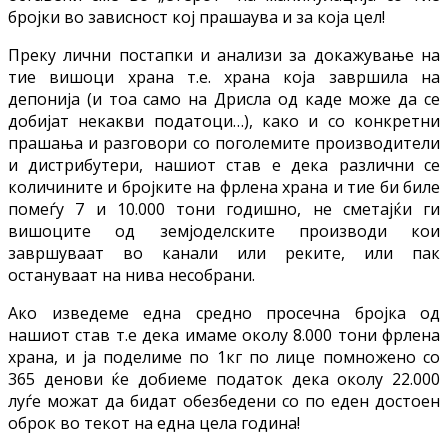
бројки во зависност кој прашаува и за која цел!
Преку лични постапки и анализи за докажување на
тие вишоци храна т.е. храна која завршила на
депонија (и тоа само на Дрисла од каде може да се
добијат некакви податоци…), како и со конкретни
прашања и разговори со поголемите производители
и дистрибутери, нашиот став е дека различни се
количините и бројките на фрлена храна и тие би биле
помеѓу 7 и 10.000 тони годишно, не сметајќи ги
вишоците од земјоделските производи кои
завршуваат во канали или реките, или пак
остануваат на нива несобрани.
Ако изведеме една средно просечна бројка од
нашиот став т.е дека имаме околу 8.000 тони фрлена
храна, и ја поделиме по 1кг по лице помножено со
365 денови ќе добиеме податок дека околу 22.000
луѓе можат да бидат обезбедени со по еден достоен
оброк во текот на една цела година!