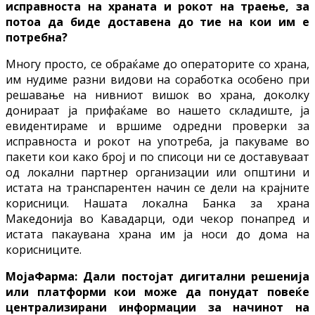
исправноста на храната и рокот на траење, за
потоа да биде доставена до тие на кои им е
потребна?
Многу просто, се обраќаме до операторите со храна,
им нудиме разни видови на соработка особено при
решавање на нивниот вишок во храна, доколку
донираат ја прифаќаме во нашето складиште, ја
евидентираме и вршиме одредни проверки за
исправноста и рокот на употреба, ја пакуваме во
пакети кои како број и по списоци ни се доставуваат
од локални партнер организации или општини и
истата на транспарентен начин се дели на крајните
корисници. Нашата локална Банка за храна
Македонија во Кавадарци, оди чекор понапред и
истата пакаувана храна им ја носи до дома на
корисниците.
МојаФарма: Дали постојат дигитални решенија
или платформи кои може да понудат повеќе
централизирани информации за начинот на