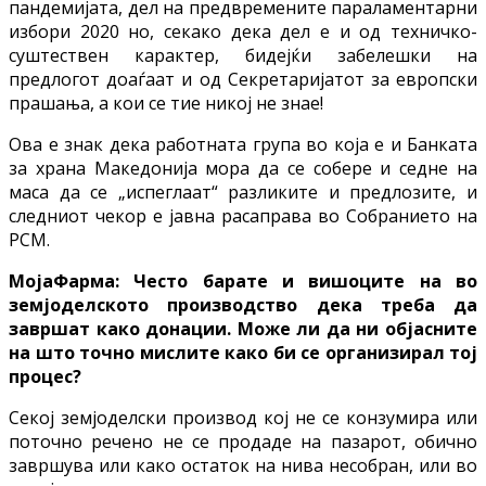
пандемијата, дел на предвремените параламентарни
избори 2020 но, секако дека дел е и од техничко-
суштествен карактер, бидејќи забелешки на
предлогот доаѓаат и од Секретаријатот за европски
прашања, а кои се тие никој не знае!
Ова е знак дека работната група во која е и Банката
за храна Македонија мора да се собере и седне на
маса да се „испеглаат“ разликите и предлозите, и
следниот чекор е јавна расаправа во Собранието на
РСМ.
МојаФарма: Често барате и вишоците на во
земјоделското производство дека треба да
завршат како донации. Може ли да ни објасните
на што точно мислите како би се организирал тој
процес?
Секој земјоделски производ кој не се конзумира или
поточно речено не се продаде на пазарот, обично
завршува или како остаток на нива несобран, или во