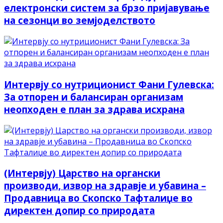
електронски систем за брзо пријавување
на сезонци во земјоделството
Интервју со нутриционист Фани Гулевска:
За отпорен и балансиран организам
неопходен е план за здрава исхрана
(Интервју) Царство на органски
производи, извор на здравје и убавина –
Продавница во Скопско Тафталиџе во
директен допир со природата