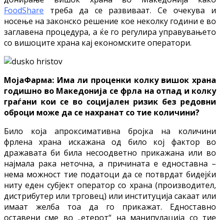
FoodShare
треба да се развиваат. Се очекува и
носење на законско решение кое неколку години е во
заглавена процедура, а ќе го регулира управувањето
со вишоците храна кај економските оператори.
МојаФарма: Има ли проценки колку вишок храна
годишно во Македонија се фрла на отпад и колку
граѓани кои се во социјален ризик без редовни
оброци може да се нахранат со тие количини?
Било која апроксимативна бројка на количини
фрлена храна искажана од било кој фактор во
дражавата би била несоодветно прикажана или во
најмала рака неточна, а причината е едноставна –
нема можност тие податоци да се потврдат бидејќи
ниту еден субјект оператор со храна (производител,
дистрибутер или трговец) или институција сакаат или
имаат желба тоа да го прикажат. Едноставно
оставени сме во „етерот“ на манипулација со тие