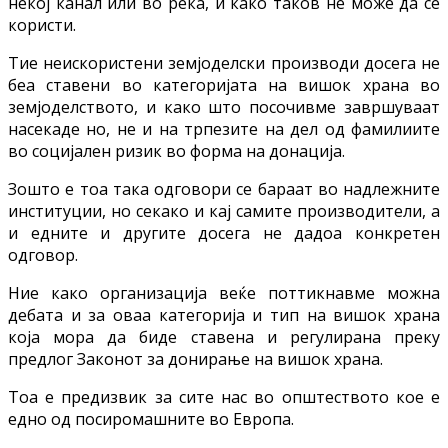
некој канал или во река, и како таков не може да се
користи.
Тие неискористени земјоделски производи досега не
беа ставени во категоријата на вишок храна во
земјоделството, и како што посочивме завршуваат
насекаде но, не и на трпезите на дел од фамилиите
во социјален ризик во форма на донација.
Зошто е тоа така одговори се бараат во надлежните
институции, но секако и кај самите производители, а
и едните и другите досега не дадоа конкретен
одговор.
Ние како организација веќе поттикнавме можна
дебата и за оваа категорија и тип на вишок храна
која мора да биде ставена и регулирана преку
предлог Законот за донирање на вишок храна.
Тоа е предизвик за сите нас во општеството кое е
едно од посиромашните во Европа.