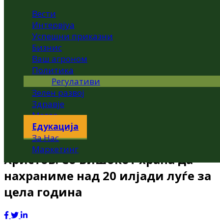
Вести
Интервјуа
Успешни приказни
Бизнис
Ваш агроном
Политика
Регулативи
Зелен развој
Здравје
Метео
Едукација
За Нас
Маркетинг
Христов: Со вишокот храна да
нахраниме над 20 илјади луѓе за
цела година