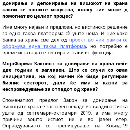
донирање и депонирање на вишокот на храна
какви се вашите искуства, колку тие може д
помогнат во целиот процес?
Има многу најави и предлози, но вистинско решение
за една таква платформа сѐ уште нема. И ние како
Банка за храна сме дел од
проект во чии рамки се
оформува една таква платформа
, но потребно е
време истата да се тестира и стави во функција.
МојаФарма: Законот за донирање на храна веќе
две години е заглавен. Што се случи со оваа
иницијатива, на кој начин ќе биде регулиран
бизнис секторот, дали ќе има и казни за
неспроведување за отпадот од храна?
Споменатиот предлог Закон за донирање на
вишоците храна е заглавен некаде во владина фиока
уште од септември-октовмри 2019, а има многу
причини зошто истиот не е во јавен етер.
Оправдувањето се препишуваше на Ковид-19