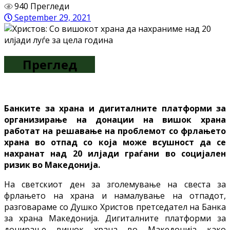
940 Прегледи
September 29, 2021
Преглед
Банките за храна и дигиталните платформи за
организирање на донации на вишок храна
работат на решавање на проблемот со фрлањето
храна во отпад со која може всушност да се
нахранат над 20 илјади граѓани во социјален
ризик во Македонија.
На светскиот ден за зголемување на свеста за
фрлањето на храна и намалување на отпадот,
разговараме со Душко Христов претседател на Банка
за храна Македонија. Дигиталните платформи за
донирање вишок храна во Македонија како