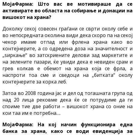
МојаФарма: Што вас ве мотивираше да се
активирате во областа на собирање и донации на
вишокот на храна?
Доколку секој совесен граѓани се сврти околу себе и
во непосредната околина види дека скоро па на секој
чекор имаме отпад или фрлена храна како во
контејнерите, а со одредена доза на значителност и
„ѕиркање“ во затскриените делови зад маркетите и
на зелените пазари, ќе увиди дека е невиден срам и
грев колкав е обемот на храна која се фрла, а
наспроти тоа сме и сведоци на „битката“ околу
контејнерите за корка леб.
Затоа во 2008 година јас и дел од тогашната група од
над 20 лица рековме дека ќе се потрудиме да ги
споиме тие две работи – вишокот храна со оние на
кои таа им е потребна….
МојаФарма: На кој начин функционира една
банка за храна, како се води евиденција за