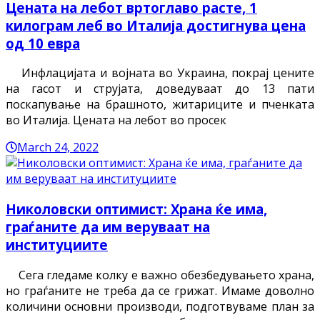
Цената на лебот вртоглаво расте, 1
килограм леб во Италија достигнува цена
од 10 евра
Инфлацијата и војната во Украина, покрај цените
на гасот и струјата, доведуваат до 13 пати
поскапување на брашното, житариците и пченката
во Италија. Цената на лебот во просек
March 24, 2022
Николовски оптимист: Храна ќе има,
граѓаните да им веруваат на
институциите
Сега гледаме колку е важно обезбедувањето храна,
но граѓаните не треба да се грижат. Имаме доволно
количини основни производи, подготвуваме план за