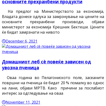
основните прехранбени продукти
На предлог на Министерството за економија,
Владата донесе одлука за замрзнување на цените на
основните прехранбени производи, објави
министерот за економија Крешник Бектеши. Цените
ќе бидат замрзнати на нивото
December 6, 2021
Домашниот леб сè повеќе зависен од
увозна пченица
Оваа година во Пелагониското поле, засеаните
површни на пченица ќе бидат 20 % помалку во однос
на лани, објави МРТВ. Како причини за послабиот
интерес за одгледување на оваа
November 11, 2021