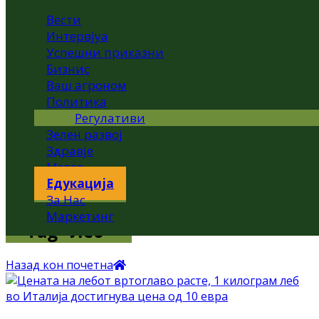
Вести
Интервјуа
Успешни приказни
Бизнис
Ваш агроном
Политика
Регулативи
Зелен развој
Здравје
Метео
Едукација
За Нас
Маркетинг
Tag "Леб"
Назад кон почетна