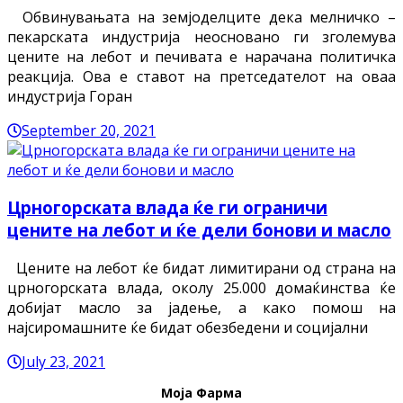
Обвинувањата на земјоделците дека мелничко –
пекарската индустрија неосновано ги зголемува
цените на лебот и печивата е нарачана политичка
реакција. Ова е ставот на претседателот на оваа
индустрија Горан
September 20, 2021
Црногорската влада ќе ги ограничи
цените на лебот и ќе дели бонови и масло
Цените на лебот ќе бидат лимитирани од страна на
црногорската влада, околу 25.000 домаќинства ќе
добијат масло за јадење, а како помош на
најсиромашните ќе бидат обезбедени и социјални
July 23, 2021
Моја Фарма