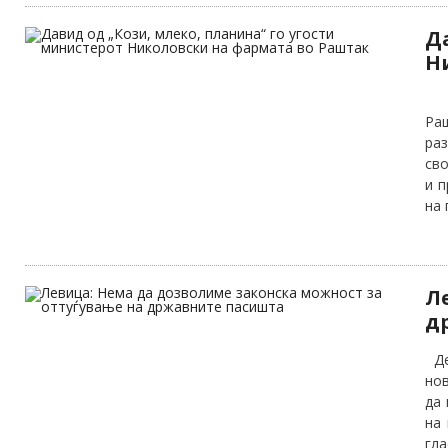
Д
Н
Ми
Раш
ра
сво
и п
на 
Л
д
Де
нов
да 
на 
гла