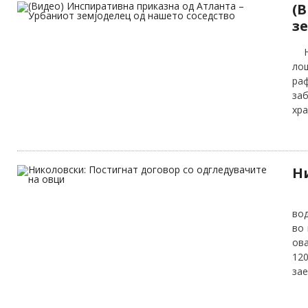
(
з
Нез
ло
ра
заб
хра
Н
По
вод
во 
ова
12
зае