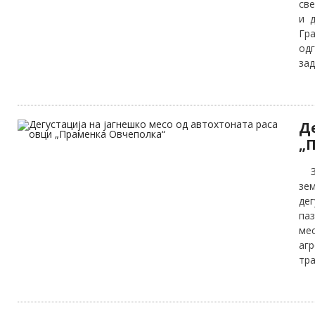
све
и 
Гр
од
зад
Д
„
Зд
зе
дег
па
ме
аг
тр