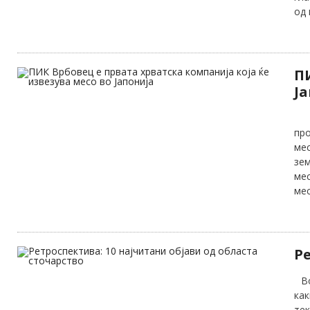
од
П
Ј
По
про
ме
зем
мес
мес
Р
Во 
ка
те