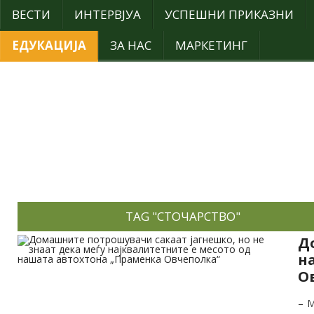
ВЕСТИ
ИНТЕРВЈУА
УСПЕШНИ ПРИКАЗНИ
ЕДУКАЦИЈА
ЗА НАС
МАРКЕТИНГ
TAG "СТОЧАРСТВО"
Д
н
О
– М