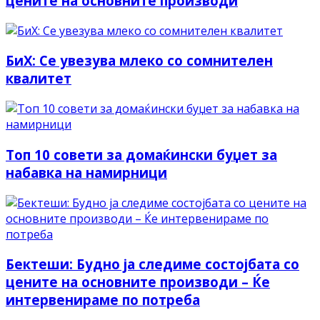
цените на основните производи
БиХ: Се увезува млеко со сомнителен
квалитет
Топ 10 совети за домаќински буџет за
набавка на намирници
Бектеши: Будно ја следиме состојбата со
цените на основните производи – Ќе
интервенираме по потреба