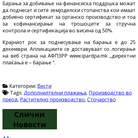
Барања за добивање на финансиска поддршка можат
да поднесат и сите земјоделски стопанства кои имаат
добиено сертификат за органско производство и тоа
за кофинансирање на трошоците за стручна
контрола и сертификација во висина од 50%.
Крајниот рок за поднесување на барања е до 25
декември. Апликациите се доставуваат со логирање
на веб страна на АФПЗРР www.ipardpa.mk „директни
плаќања е – барање “.
Категории:
Вести
Tags:
Дополнилтелни плажања
,
Производство во
преод
,
Растително производство
,
Сточарство
Слични
Новости