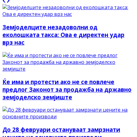
Земјоделците незадоволни од
еколошката такса: Ова е директен удар
врз нас
Ќе има и протести ако не се повлече
предлог Законот за продажба на државно
земјоделско земјиште
До 28 февруари остануваат замрзнати