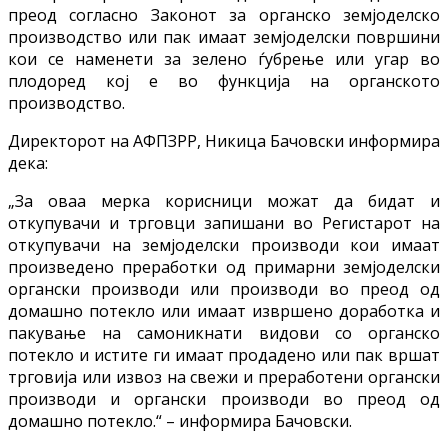
преод согласно Законот за органско земјоделско
производство или пак имаат земјоделски површини
кои се наменети за зелено ѓубрење или угар во
плодоред кој е во функција на органското
производство.
Директорот на АФПЗРР, Никица Бачовски информира
дека:
„За оваа мерка корисници можат да бидат и
откупувачи и трговци запишани во Регистарот на
откупувачи на земјоделски производи кои имаат
произведено преработки од примарни земјоделски
органски производи или производи во преод од
домашно потекло или имаат извршено доработка и
пакување на самоникнати видови со органско
потекло и истите ги имаат продадено или пак вршат
трговија или извоз на свежи и преработени органски
производи и органски производи во преод од
домашно потекло.“ – информира Бачовски.