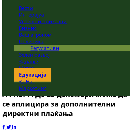
Вести
Интервјуа
Успешни приказни
Бизнис
Ваш агроном
Политика
Регулативи
Зелен развој
Здравје
Метео
Едукација
За Нас
Маркетинг
АФПЗРР: До 25 декември може да
се аплицира за дополнителни
директни плаќања