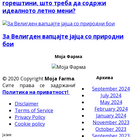
горештини, што треба да содржи
идеалното летно мени?
За Велигден вапцајте јајца со природни
бои
Моја Фарма
Архива
© 2020 Copyright
Moja Farma
.
Сите права се задржани!
September 2024
Политика на приватност!
July 2024
May 2024
Disclaimer
February 2024
Terms of Service
January 2024
Privacy Policy
November 2023
Cookie policy
October 2023
Јазик
September 2023