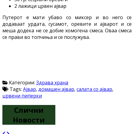
2 лажици црвен ајвар
Путерот е мати убаво со миксер и во него се
додаваат урдата, сусамот, оревите и ајварот и се
меша додека не се добие хомогена смеса. Оваа смеса
се прави во топчиња и се послужува.
Категории:
Здрава храна
Tags:
Ајвар
,
домашен ајвар
,
салата со ајвар
,
црвени пиперки
Слични
Новости