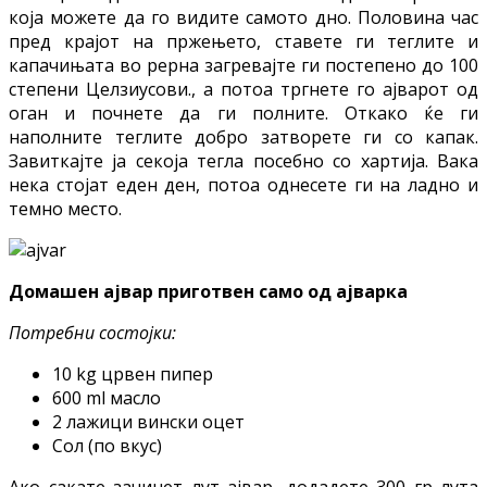
која можете да го видите самото дно. Половина час
пред крајот на пржењето, ставете ги теглите и
капачињата во рерна загревајте ги постепено до 100
степени Целзиусови., а потоа тргнете го ајварот од
оган и почнете да ги полните. Откако ќе ги
наполните теглите добро затворете ги со капак.
Завиткајте ја секоја тегла посебно со хартија. Вака
нека стојат еден ден, потоа однесете ги на ладно и
темно место.
Домашен ајвар приготвен само од ајварка
Потребни состојки:
10 kg црвен пипер
600 ml масло
2 лажици вински оцет
Сол (по вкус)
Ако сакате зачинет лут ајвар, додадете 300 гр лута