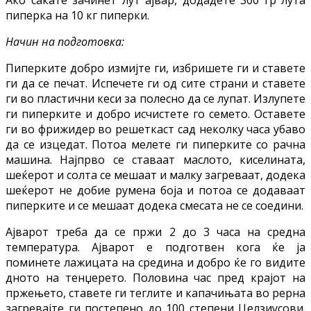
пиперка на 10 кг пиперки.
Начин на подготовка:
Пиперките добро измијте ги, избришете ги и ставете
ги да се печат. Испечете ги од сите страни и ставете
ги во пластични кеси за полесно да се лупат. Излупете
ги пиперките и добро исчистете го семето. Оставете
ги во фрижидер во решеткаст сад неколку часа убаво
да се изцедат. Потоа мелете ги пиперките со рачна
машина. Најпрво се ставаат маслото, киселината,
шеќерот и солта се мешаат и малку загреваат, додека
шеќерот не добие румена боја и потоа се додаваат
пиперките и се мешаат додека смесата не се соедини.
Ајварот треба да се пржи 2 до 3 часа на средна
температура. Ајварот е подготвен кога ќе ја
поминете лажицата на средина и добро ќе го видите
дното на тенџерето. Половина час пред крајот на
пржењето, ставете ги теглите и капачињата во рерна
загревајте ги постепено до 100 степени Целзиусови.