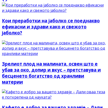
Кои преработки на јаболко се поеднакво
ефикасни и здрави како и свежото
јаболко?
Зрелиот плод на малината, освен што е
убав за око, допир и вкус – претставува и
бесценето богатство од хранливи
материи
Кафето е добро за вашето здравје – Дали