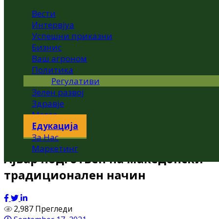
Вести
Интервјуа
Успешни приказни
Бизнис
Ваш агроном
Политика
Регулативи
Зелен развој
Здравје
Метео
Едукација
За Нас
Маркетинг
Ајвар подготвен на македонски
традиционален начин
2,987 Прегледи