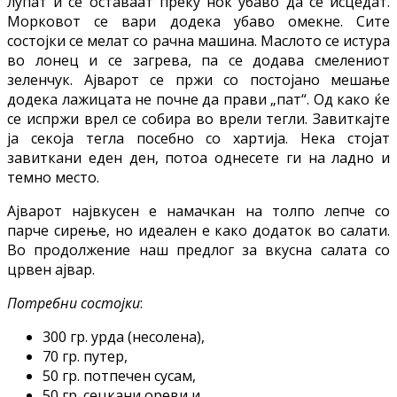
лупат и се оставаат преку ноќ убаво да се исцедат.
Морковот се вари додека убаво омекне. Сите
состојки се мелат со рачна машина. Маслото се истура
во лонец и се загрева, па се додава смелениот
зеленчук. Ајварот се пржи со постојано мешање
додека лажицата не почне да прави „пат“. Од како ќе
се испржи врел се собира во врели тегли. Завиткајте
ја секоја тегла посебно со хартија. Нека стојат
завиткани еден ден, потоа однесете ги на ладно и
темно место.
Ајварот највкусен е намачкан на толпо лепче со
парче сирење, но идеален е како додаток во салати.
Во продолжение наш предлог за вкусна салата со
црвен ајвар.
Потребни состојки
:
300 гр. урда (несолена),
70 гр. путер,
50 гр. потпечен сусам,
50 гр. сецкани ореви и