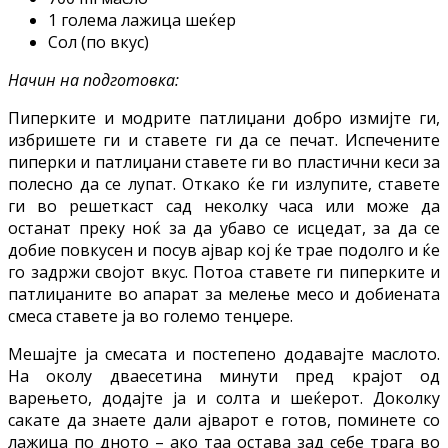
1 голема лажица шеќер
Сол (по вкус)
Начин на подготовка:
Пиперките и модрите патлиџани добро измијте ги,
избришете ги и ставете ги да се печат. Испечените
пиперки и патлиџани ставете ги во пластични кеси за
полесно да се лупат. Откако ќе ги излупите, ставете
ги во решеткаст сад неколку часа или може да
останат преку ноќ за да убаво се исцедат, за да се
добие повкусен и посув ајвар кој ќе трае подолго и ќе
го задржи својот вкус. Потоа ставете ги пиперките и
патлиџаните во апарат за мелење месо и добиената
смеса ставете ја во големо тенџере.
Мешајте ја смесата и постепено додавајте маслото.
На околу дваесетина минути пред крајот од
варењето, додајте ја и солта и шеќерот. Доколку
сакате да знаете дали ајварот е готов, поминете со
лажица по дното – ако таа остава зад себе трага во