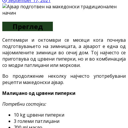
September 17, 2021
Преглед
Септември и октомври се месеци кога почнува
подготвувањето на зимницата, а ајварот е една од
најомилените зимници во сечиј дом. Тој најчесто се
приготвува од црвени пиперки, но и во комбинација
со модри патлиџани или моркови.
Во продолжение неколку најчесто употребувани
рецепти македонски ајвар.
Малиџано од црвени пиперки
Потребни состојки:
10 kg црвени пиперки
3 големи патлиџани
700 ml масло