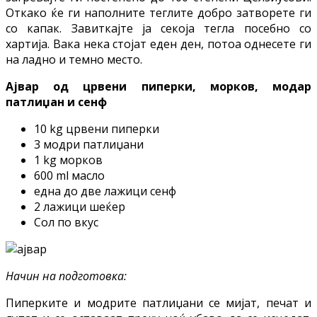
Откако ќе ги наполните теглите добро затворете ги
со капак. Завиткајте ја секоја тегла посебно со
хартија. Вака нека стојат еден ден, потоа однесете ги
на ладно и темно место.
Ајвар од црвени пиперки, морков, модар
патлиџан и сенф
10 kg црвени пиперки
3 модри патлиџани
1 kg морков
600 ml масло
една до две лажици сенф
2 лажици шеќер
Сол по вкус
Начин на подготовка:
Пиперките и модрите патлиџани се мијат, печат и