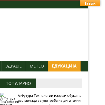
Јазик
ЗДРАВЈЕ
МЕТЕО
ЕДУКАЦИЈА
ПОПУЛАРНО
АгФутура Технологии изврши обука на
наставници за употреба на дигитални