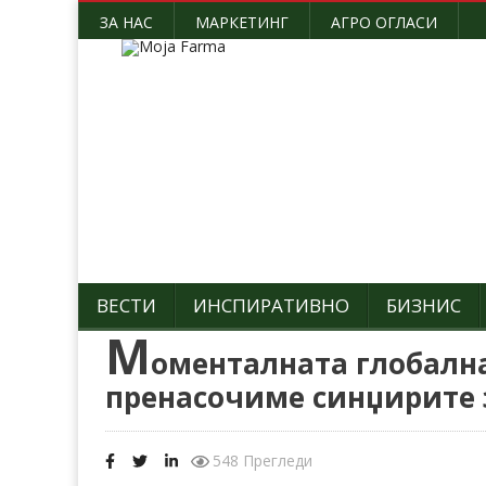
ЗА НАС
МАРКЕТИНГ
АГРО ОГЛАСИ
ВЕСТИ
ИНСПИРАТИВНО
БИЗНИС
М
оменталната глобална
пренасочиме синџирите з
548 Прегледи