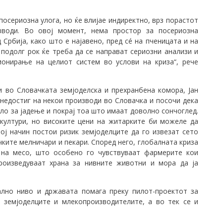
посериозна улога, но ќе влијае индиректно, врз порастот
изводи. Во овој момент, нема простор за посериозна
 Србија, како што е најавено, пред сé на пченицата и на
 подолг рок ќе треба да се направат сериозни анализи и
ционирање на целиот систем во услови на криза“, рече
и во Словачката земјоделска и прехранбена комора, Јан
недостиг на некои производи во Словачка и посочи дека
сло за јадење и покрај тоа што имаат доволно сончоглед.
 култури, но високите цени на житарките би можеле да
ој начин постои ризик земјоделците да го извезат сето
ките мелничари и пекари. Според него, глобалната криза
 на месо, што особено го чувствуваат фармерите кои
роизведуваат храна за нивните животни и мора да ја
нално ниво и државата помага преку пилот-проектот за
а земјоделците и млекопроизводителите, а во тек се и