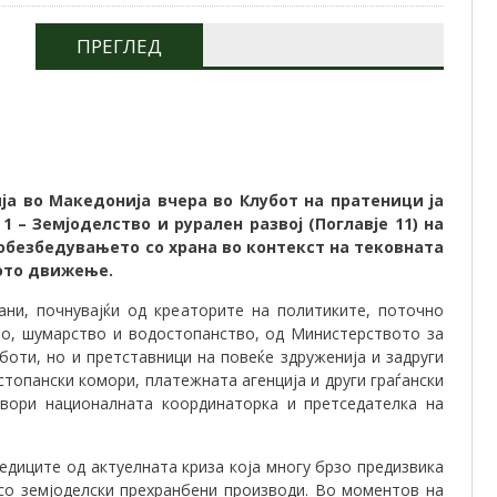
ПРЕГЛЕД
ја во Македонија вчера во Клубот на пратеници ја
1 – Земјоделство и рурален развој (Поглавје 11) на
обезбедувањето со храна во контекст на тековната
кото движење.
рани, почнувајќи од креаторите на политиките, поточно
во, шумарство и водостопанство, од Министерството за
оти, но и претставници на повеќе здруженија и задруги
стопански комори, платежната агенција и други граѓански
отвори националната координаторка и претседателка на
едиците од актуелната криза која многу брзо предизвика
со земјоделски прехранбени производи. Во моментов на