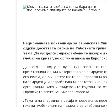
Националната конвенција за Европската Уни
одржа десеттата сесија на Работната група 
тема „Земјоделско-прехранбените пазари и 
глобална криза“, во организација на Европс
Дијалогот во кој учествуваа сите засегнати ст
претставници од Министерството за земјоделст
економија, од Министерството за надворешни раб
на земјоделци и преработувачи, претставници на 
организации, како и академските кругови, го 
Европското движење, Милева Ѓуровска.
„Темата на вчерашната сесија е поврзана со посл
големи турбуленции на пазарите за снабдување 