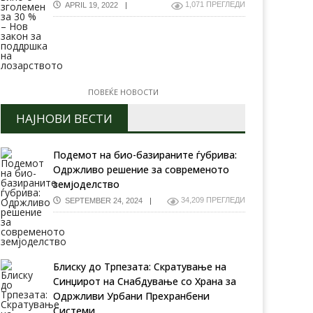
1,071 ПРЕГЛЕДИ
APRIL 19, 2022
ПОВЕЌЕ НОВОСТИ
НАЈНОВИ ВЕСТИ
Подемот на био-базираните ѓубрива:
Одржливо решение за современото
земјоделство
34,209 ПРЕГЛЕДИ
SEPTEMBER 24, 2024
Блиску до Трпезата: Скратување на
Синџирот на Снабдување со Храна за
Одржливи Урбани Прехранбени
Системи