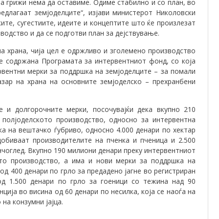
за грижи нема да оставиме. Одиме стабилно и со план, во
едлагаат земјоделците“, изјави министерот Николовски
ите, сугестиите, идеите и концептите што ќе произлезат
водство и да се подготви план за дејствување.
а храна, чија цел е одржливо и зголемено производство
 е содржана Програмата за интервентниот фонд, со која
рвентни мерки за поддршка на земјоделците – за помали
зар на храна на основните земјоделско – прехранбени
е и долгорочните мерки, посочувајќи дека вкупно 210
 полјоделското производство, односно за интервентна
а на вештачко ѓубриво, односно 4.000 денари по хектар
добиваат производителите на пченка и пченица и 2.500
нчоглед. Вкупно 190 милиони денари преку интервентниот
то производство, а има и нови мерки за поддршка на
од 400 денари по грло за предадено јагне во регистриран
од 1.500 денари по грло за гоеници со тежина над 90
ција во висина од 60 денари по несилка, која се наоѓа на
на конзумни јајца.