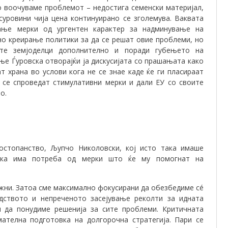
го воочуваме проблемот – недостига семенски материјал,
 суровини чија цена континуирано се зголемува. Ваквата
ање мерки од ургентен карактер за надминување на
тно креирање политики за да се решат овие проблеми, но
те земјоделци дополнително и поради губењето на
ње Ѓуровска отворајќи ја дискусијата со прашањата како
т храна во услови кога не се знае каде ќе ги пласираат
а се спроведат стимулативни мерки и дали ЕУ со своите
о.
остопанство, Љупчо Николовски, кој исто така имаше
ека има потреба од мерки што ќе му помогнат на
жни. Затоа сме максимално фокусирани да обезбедиме сé
дството и непреченото засејување реколти за идната
и да понудиме решенија за сите проблеми. Критичната
мателна подготовка на долгорочна стратегија. Пари се