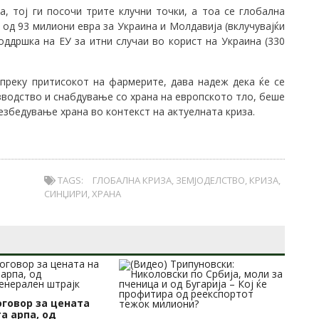
, тој ги посочи трите клучни точки, а тоа се глобална
од 93 милиони евра за Украина и Молдавија (вклучувајќи
оддршка на ЕУ за итни случаи во корист на Украина (330
 преку притисокот на фармерите, дава надеж дека ќе се
зводство и снабдување со храна на европското тло, беше
збедување храна во контекст на актуелната криза.
TAGS:
ГЛОБАЛНА КРИЗА
,
ЗЕМЈОДЕЛСТВО
,
КРИЗА
,
СИНЏИРИ
,
ХРАНА
оговор за цената
Си
а арпа, од