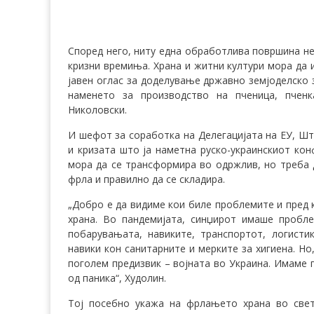
Според него, ниту една обработлива површина не
кризни времиња. Храна и житни култури мора да и
јавен оглас за доделување државно земјоделско 
наменето за производство на пченица, пченк
Николовски.
И шефот за соработка на Делегацијата на ЕУ, Шт
и кризата што ја наметна руско-украинскиот ко
мора да се трансформира во одржлив, но треба д
фрла и правилно да се складира.
„Добро е да видиме кои биле проблемите и пред к
храна. Во пандемијата, синџирот имаше пробл
побарувањата, навиките, транспортот, логисти
навики кон санитарните и мерките за хигиена. Но
поголем предизвик – војната во Украина. Имаме 
од паника“, Худолин.
Тој посебно укажа на фрлањето храна во свет