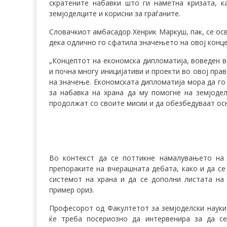
скратените набавки што ги наметна кризата, 
земјоделците и корисни за граѓаните.
Словачкиот амбасадор Хенрик Маркуш, пак, се освр
дека одлично го сфатила значењето на овој конце
„Концептот на економска дипломатија, воведен в
и почна многу иницијативи и проекти во овој пра
на значење. Економската дипломатија мора да го
за набавка на храна да му помогне на земјодел
продолжат со своите мисии и да обезбедуваат ос
Во контекст да се поттикне намалувањето на
препораките на вчерашната дебата, како и да с
системот на храна и да се дополни листата на
пример ориз.
Професорот од Факултетот за земјоделски науки 
ќе треба посериозно да интервенира за да с