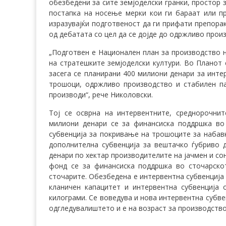
обезбедени за сите земјоделски гранки, простор 
постапка на носење мерки кои ги бараат или пр
изразувајќи подготвеност да ги прифати препорак
од дебатата со цел да се дојде до одржливо произ
„Подготвен е Национален план за производство н
на стратешките земјоделски култури. Во Планот
засега се планирани 400 милиони денари за инте
трошоци, одржливо производство и стабилен па
производи“, рече Николовски.
Тој се осврна на интервентните, среднорочнит
милиони денари се за финансиска поддршка во
субвенција за покривање на трошоците за набавк
дополнителна субвенција за вештачко ѓубриво 
денари по хектар производителите на јачмен и со
фонд се за финансиска поддршка во сточарско
сточарите. Обезбедена е интервентна субвенција 
кланичен капацитет и интервентна субвенција 
килограми. Се воведува и нова интервентна субвен
одгледувалиштето и е на возраст за производство 