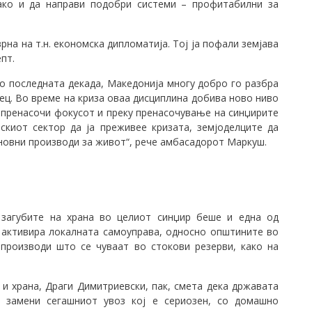
како и да направи подобри системи – профитабилни за
на на т.н. економска дипломатија. Тој ја пофали земјава
пт.
о последната декада, Македонија многу добро го разбра
вец. Во време на криза оваа дисциплина добива ново ниво
 пренасочи фокусот и преку пренасочување на синџирите
скиот сектор да ја преживее кризата, земјоделците да
новни производи за живот“, рече амбасадорот Маркуш.
 загубите на храна во целиот синџир беше и една од
е активира локалната самоуправа, односно општините во
 производи што се чуваат во стокови резерви, како на
и храна, Драги Димитриевски, пак, смета дека државата
е замени сегашниот увоз кој е сериозен, со домашно