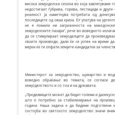
висока земјоделска сезона во која завлегуваме 
недостигаат ѓубрива, горива, пестициди и други
реалност ја наметнува потребата од донесув
последиците од оваа криза. ЕУ упатува на урген
не е помала ни загриженоста на македонски
земјоделските пазари“, рече во воведното излага
да се стимулираат земјоделците да произведуваа
своите производи, дали ќе се успее на време д
мерки ќе ги опфати земјите-кандидатки за членств
Министерот за земјоделство, шумарство и вод
воведно обраќање во темата, се согласи д
земјоделството и со тоа и на државата.
„Предизвиците можат да бидат големи и далекусе
што е потребно за стабилизирање на произво
година. Наша задача е да бидеме подготвени 
состојба во светското земјоделство значи вни