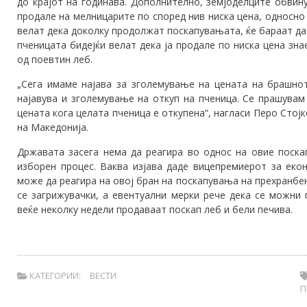
до крајот на годинава. Дополнително, земјоделците обвин
продале на мелницарите по според нив ниска цена, односно 
велат дека доколку продолжат поскапувањата, ќе бараат да
пченицата бидејќи велат дека ја продале по ниска цена зн
од поевтин леб.
„Сега имаме најава за зголемување на цената на брашнот
најавува и зголемување на откуп на пченица. Се прашувам 
цената кога целата пченица е откупена“, нагласи Перо Стојк
на Македонија.
Државата засега нема да реагира во однос на овие поска
изборен процес. Ваква изјава даде вицепремиерот за еко
може да реагира на овој бран на поскапувања на прехранбе
се загрижувачки, а евентуални мерки рече дека се можни 
веќе неколку недели продаваат поскап леб и бели печива.
КАТЕГОРИИ:
ВЕСТИ
П