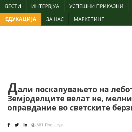
ВЕСТИ
ИНТЕРВЈУА
УСПЕШНИ ПРИКАЗНИ
ЕДУКАЦИЈА
ЗА НАС
МАРКЕТИНГ
Д
али поскапувањето на лебо
Земјоделците велат не, мелн
оправдание во светските берз
681 Прегледи