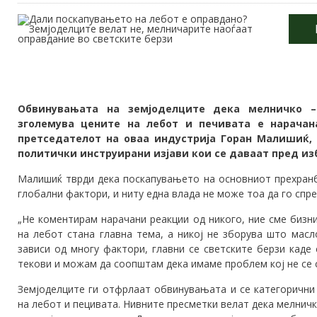
Обвинувањата на земјоделците дека мелничко – 
зголемува цените на лебот и печивата е нарачан
претседателот на оваа индустрија Горан Малишиќ,
политички инструирани изјави кои се даваат пред из
Малишиќ тврди дека поскапувањето на основниот прехранб
глобални фактори, и ниту една влада не може тоа да го спре
„Не коментирам нарачани реакции од никого, ние сме бизн
на лебот стана главна тема, а никој не зборува што масл
зависи од многу фактори, главни се светските берзи каде
текови и можам да соопштам дека имаме проблем кој не се 
Земјоделците ги отфрлаат обвинувањата и се категорични
на лебот и пецивата. Нивните пресметки велат дека мелничк