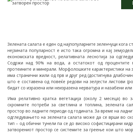
Зелената салата е еден од најпопуларните зеленчуци кога ст
нејзината популарност е исто така огромна и кај земјоде
економската вредност, релативната леснотија за одгледу
Содржи над 90% на вода, а остатокот од процентите г
протеините и минерали. Морфолошките карактеристики на зе
има странични жили од прв и друг ред (достигнува длабочина
што е составена од повеќе редови на зелјести листови (р
бидат со изразена или неизразена нерватура и назабени или
Има релативно кратка вегетација (околу 2 месеца) во 
скромните потреби за светлина и топлина, зелената са
простор во ладните периоди од годината. За време на ладн
одгледувањето на зелената салата може да се врши во ск
тип – од обични тунели па се до високо софистицирани хид
затворениот простор се системите за греење кои што мор