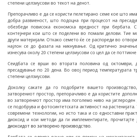
степени целзиусови во текот на денот.
Препорачливо е да се користи пелетирано семе кое што им
добра развиеност, што подоцна при процесот на пресаду
обезбеди повисока економска вредност при бербата. 
контејнери кои што се поделени во помали делови. Тие м
други материјали. Откако семето ќе се распореди во отвори
најлон се до фазата на никнување. Од критично значењ
изнесува околу 20 степени целзиусови со цел да се поттикн
Сеидбата се врши во втората половина од октомври, д
пресадување по 20 дена. Во овој период температурата т
степени целзиусови.
Доколку сакате да го подобрите вашето производство
затворениот простор, препорачливо е да користите дополн
во затворениот простор има поголемо ниво на јаглероден
се подобрува и фотосинтетската активност на растенијата.
современи технологии, но исто така и со едноставни практ
диоксид и кои методи да ги имплементирате, прочитајте 
диоксидот во затворено производство
.
Бербата се одвива рачно или со помош на механизација.