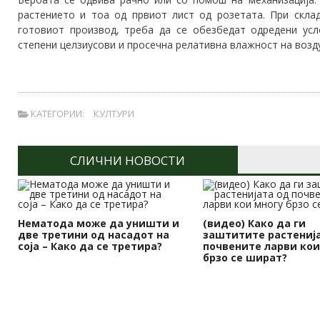
растението и тоа од првиот лист од розетата. При скла
готовиот производ, треба да се обезбедат одредени ус
степени целзиусови и просечна релативна влажност на возд
КАТЕГОРИИ:
КУЛТУРИ
СЛИЧНИ НОВОСТИ
Нематода може да уништи и
(видео) Како да ги
две третини од насадот на
заштитите растениј
соја – Како да се третира?
почвените ларви кои
брзо се шират?