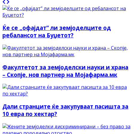
Ќе се „офајдат” ли земјоделците од
ребалансот на Буџетот?
Факултетот за земјоделски науки и храна
– Скопје, нов партнер на Мојафарма.мк
Дали странците ќе закупуваат пасишта за
10 евра по хектар?