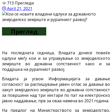
713 Прегледи
April 21, 2021
Преглед
На последната седница, Владата донесе повеќе
одлуки меѓу кои и за управување со земјоделското
земјиште во државна сопственост како и за
поддршка на руралниот развој.
Владата ја усвои Информацијата за давање
согласност за распишување јавен оглас за давање во
закуп земјоделско земјиште во државна сопственост
за површини над три хектари по пат на електронско
јавно наддавање, прв за оваа намена во 2021 година.
На предлог на Министерството за земјоделство,