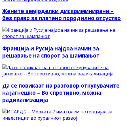
Жените земјоделки дискриминирани –
без право за платено породилно отсуство
Франција и Русија најдоа начин за
решавање на спорот за шампањот
Да се повикаат на разговор откупувачите
на јагнешко – Во спротивно, можна
радикализација