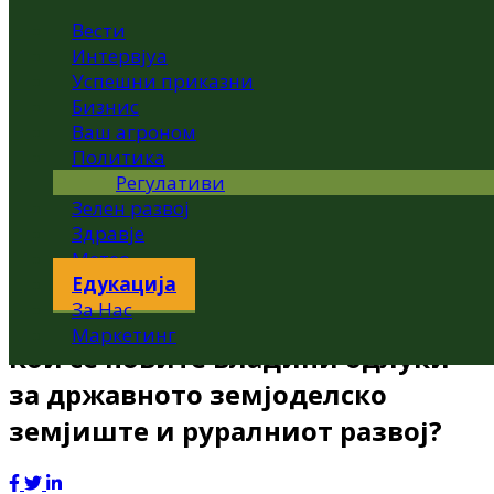
Вести
Интервјуа
Успешни приказни
Бизнис
Ваш агроном
Политика
Регулативи
Зелен развој
Здравје
Метео
Едукација
За Нас
Маркетинг
Кои се новите владини одлуки
за државното земјоделско
земјиште и руралниот развој?