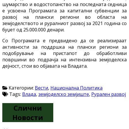
шумарство и водостопанство на последната седница
е усвоена Програмата за капитални субвенции за
развој на плански региони во областа на
земјоделството и руралниот развој за 2021 година со
буџет од 25.000.000 денари.
Со Програмата е предвидено да се реализираат
активности за поддршка на плански региони за
подобрување на пристапот до обработливи
површини во подрачја на интензивна земјоделска
дејност, стои во објавата на Владата.
Категории:
Вести
,
Национална Политика
Tags:
Влада
,
земјоделско земјиште
,
Рурален развој
Слични
Новости