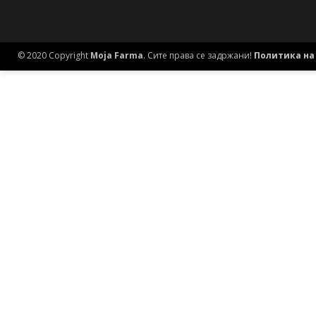
© 2020 Copyright
Moja Farma
. Сите права се задржани!
Политика на