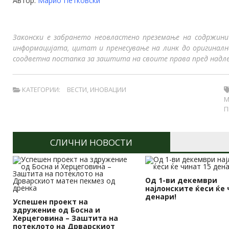
Автор:
Марио Петковски
Законски е забрането неовластено преземање на содржини
информацијата, цитат и пренесување на линк до оригинал
соодветна постапка за заштита на своите права пред надле
КАТЕГОРИИ:
ВЕСТИ
,
ИНОВАЦИИ
М
П
СЛИЧНИ НОВОСТИ
Од 1-ви декември
најлонските ќеси ќе 
денари!
Успешен проект на
здружение од Босна и
Херцеговина – Заштита на
потеклото на Дрварскиот