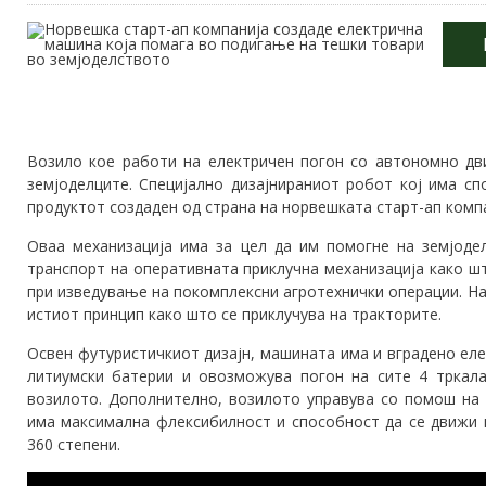
Возило кое работи на електричен погон со автономно д
земјоделците. Специјално дизајнираниот робот кој има с
продуктот создаден од страна на норвешката старт-ап комп
Оваа механизација има за цел да им помогне на земјоде
транспорт на оперативната приклучна механизација како шт
при изведување на покомплексни агротехнички операции. На
истиот принцип како што се приклучува на тракторите.
Освен футуристичкиот дизајн, машината има и вградено ел
литиумски батерии и овозможува погон на сите 4 тркал
возилото. Дополнително, возилото управува со помош на 
има максимална флексибилност и способност да се движи 
360 степени.