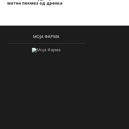
матен пекмез од дренка
МОЈА ФАРМА