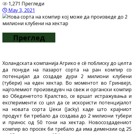
1,271 Прегледи
May 3, 2021
Преглед
Холандската компанија Агрико е сè поблиску до целта
да понуди на пазарот сорта на ран компир со
потенцијал да создаде дури 2 милиони клубени
(тубери) на еден хектар. Во моментот во Гринвејл,
најголемиот произведувч на свеж и органски компир
во Обединетото Кралство, се вршат истражувања и
експерименти со цел да се искористи потенцијалот
на новата сорта Џеки (Jacky) каде што крајниот
продукт би требало да создава до 2 милиони тубери
и принос од 50 тони на хектар. Новосоздадениот
компир во просек би требало да има димензии од 25