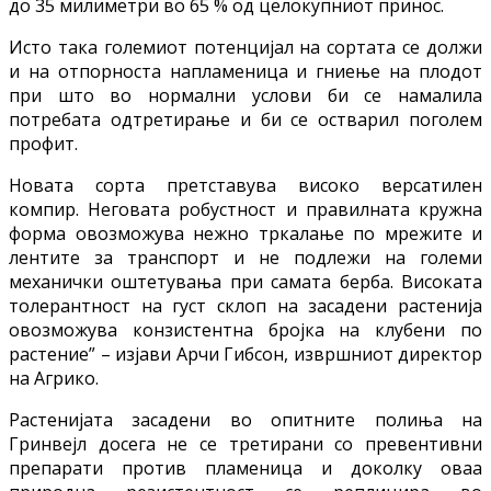
до 35 милиметри во 65 % од целокупниот принос.
Исто така големиот потенцијал на сортата се должи
и на отпорноста напламеница и гниење на плодот
при што во нормални услови би се намалила
потребата одтретирање и би се остварил поголем
профит.
Новата сорта претставува високо версатилен
компир. Неговата робустност и правилната кружна
форма овозможува нежно тркалање по мрежите и
лентите за транспорт и не подлежи на големи
механички оштетувања при самата берба. Високата
толерантност на густ склоп на засадени растенија
овозможува конзистентна бројка на клубени по
растение” – изјави Арчи Гибсон, извршниот директор
на Агрико.
Растенијата засадени во опитните полиња на
Гринвејл досега не се третирани со превентивни
препарати против пламеница и доколку оваа