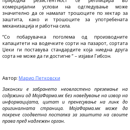
природна резистентност се реплицира во
комерцијални услови на одгледување може
значително да се намалат трошоците по хектар за
заштита, како и трошоците за употребената
механизација и работна сила.
“Со побарувачка поголема од производните
капацитети на водечките сорти на пазарот, сортата
Џеки ги поставува стандардите која ниедна друга
сорта не може да ги достигне ” – изјави Гибсон.
Автор:
Марио Петковски
Законски е забрането неовластено преземање на
содржини од МојаФарма.мк без наведување на извор на
информацијата, цитат и пренесување на линк до
оригиналната страница. МојаФарма.мк може да
покрене соодветна постапка за заштита на своите
права пред надлежен орган.