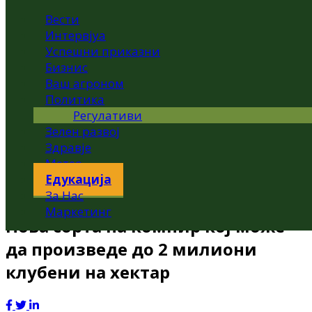
Вести
Интервјуа
Успешни приказни
Бизнис
Ваш агроном
Политика
Регулативи
Зелен развој
Здравје
Метео
Едукација
За Нас
Маркетинг
Нова сорта на компир кој може
да произведе до 2 милиони
клубени на хектар