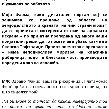
и уживаат во работата.
Моја Фарма, како дигитален портал кој се
занимава со прашања од областа на
земјоделството и храната, на чии страни можат
да се прочитаат интересни статии за здравата
исхрана – по пријатна препорака од многу наши
пријатели, реши да го посети ова убаво катче во
Скопско Тафталиџе. Првиот впечаток е прекрасен
– нема неподнослива миризба на класична
рибарница, подот е блескаво чист, производите
наредени како на изложба.
МФ:
Здраво Фанис, вашата рибарница „Платамонас
Фиш“ доби на популарност последниов период, на
што се должи тоа?
„
Не би знаел со точност да кажам, најверојатно тоа
се должи на фактот што секојдневно имаме