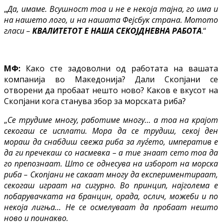
„
Да, имаме. Всушност тоа и не е некоја тајна, го има и
на нашето лого, и на нашата Фејсбук страна. Мотото
гласи –
КВАЛИТЕТОТ Е НАША СЕКОЈДНЕВНА РАБОТА
.“
МФ:
Како сте задоволни од работата на вашата
компанија во Македонија? Дали Скопјани се
отворени да пробаат нешто ново? Каков е вкусот на
Скопјани кога станува збор за морската риба?
„
Се трудиме многу, работиме многу… а тоа на крајот
секогаш се исплати. Мора да се трудиш, секој ден
мораш да снабдиш свежа риба за луѓето, императив е
да ги пречекаш со насмевка – а тие знаат сето тоа да
го препознаат. Што се однесува на изборот на морска
риба – Скопјани не сакаат многу да експериментираат,
секогаш играат на сигурно. Во принцип, најголема е
побарувачката на бранцин, орада, ослич, можеби и по
некоја лигња… Не се осмелуваат да пробаат нешто
ново и поинакво.