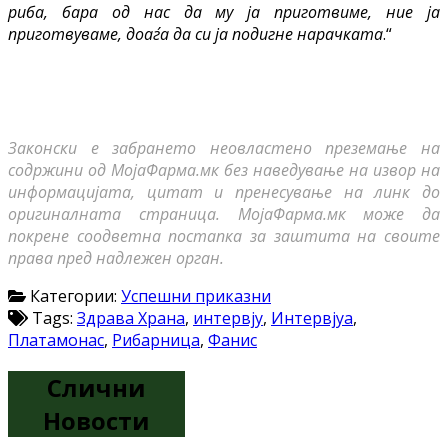
риба, бара од нас да му ја приготвиме, ние ја
приготвуваме, доаѓа да си ја подигне нарачката
.“
Законски е забрането неовластено преземање на
содржини од МојаФарма.мк без наведување на извор на
информацијата, цитат и пренесување на линк до
оригиналната страница. МојаФарма.мк може да
покрене соодветна постапка за заштита на своите
права пред надлежен орган.
Категории:
Успешни приказни
Tags:
Здрава Храна
,
интервју
,
Интервјуа
,
Платамонас
,
Рибарница
,
Фанис
Слични
Новости