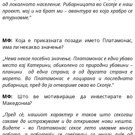
од локалното население. Рибарницата во Скопје е наш
проект, мој и на брат ми – авантура во која храбро се
втурнавме.
“
МФ:
Која е приказната позади името
Платамонас,
има ли некакво значење?
„
Нема некое посебно значење. Платамонас е едно убаво
место кај Катерини, обиколено со природни убавини –
планини од една страна, а од другата страна е
морето. Во Платамонас е лоцирана и последната
рибарница, пред да ја отвориме оваа во Скопје.
“
МФ:
Што ве мотивираше да инвестирате во
Македониа?
„
Пред сѐ, нашиот карактер е таков што секогаш
сакаме да истражуваме и да откриваме нови нешта.
Видете – во Платамонас секое лето имавме многу
работа, а работејќи се среќаваш со многу луѓе од