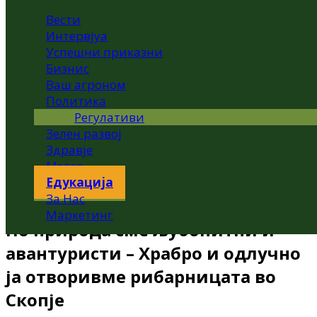
Вести
Интервјуа
Успешни приказни
Бизнис
Ваш агроном
Политика
Регулативи
Зелен развој
Здравје
Метео
Едукација
За Нас
Маркетинг
По природа сме љубопитни и
авантуристи – Храбро и одлучно
ја отворивме рибарницата во
Скопје