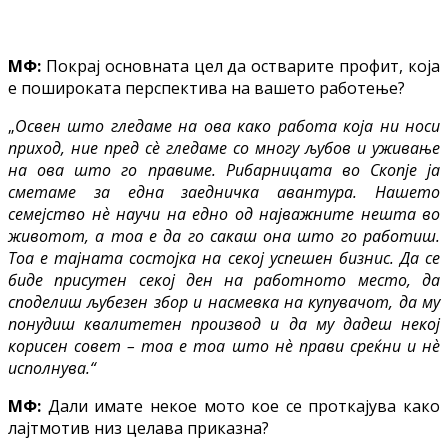
МФ:
Покрај основната цел да остварите профит, која
е пошироката перспектива на вашето работење?
„
Освен што гледаме на ова како работа која ни носи
приход, ние пред сѐ гледаме со многу љубов и уживање
на ова што го правиме. Рибарницата во Скопје ја
сметаме за една заедничка авантура. Нашето
семејство нѐ научи на едно од најважните нешта во
животот, а тоа е да го сакаш она што го работиш.
Тоа е тајната состојка на секој успешен бизнис. Да се
биде присутен секој ден на работното место, да
споделиш љубезен збор и насмевка на купувачот, да му
понудиш квалитетен производ и да му дадеш некој
корисен совет – тоа е тоа што нѐ прави среќни и нѐ
исполнува.“
МФ:
Дали имате некое мото кое се проткајува како
лајтмотив низ целава приказна?