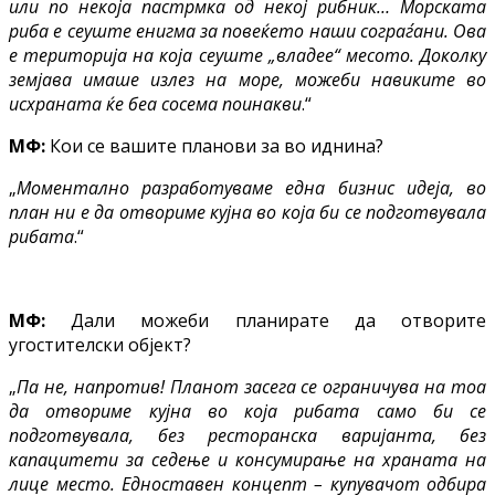
или по некоја пастрмка од некој рибник… Морската
риба е сеуште енигма за повеќето наши сограѓани. Ова
е територија на која сеуште „владее“ месото. Доколку
земјава имаше излез на море, можеби навиките во
исхраната ќе беа сосема поинакви
.“
МФ:
Кои се вашите планови за во иднина?
„
Моментално разработуваме една бизнис идеја, во
план ни е да отвориме кујна во која би се подготвувала
рибата
.“
МФ:
Дали можеби планирате да отворите
угостителски објект?
„
Па не, напротив! Планот засега се ограничува на тоа
да отвориме кујна во која рибата само би се
подготвувала, без ресторанска варијанта, без
капацитети за седење и консумирање на храната на
лице место. Едноставен концепт – купувачот одбира