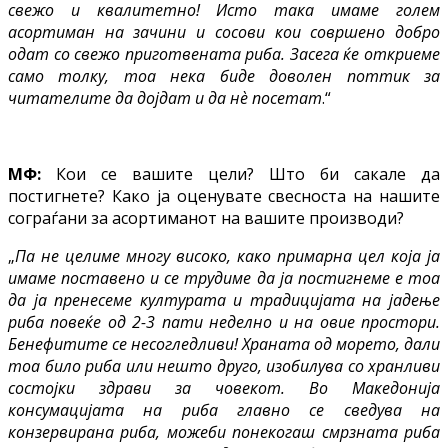
свежо и квалитетно! Исто така имаме голем
асортиман на зачини и сосови кои совршено добро
одат со свежо приготвената риба. Засега ќе откриеме
само толку, тоа нека биде доволен поттик за
читателите да дојдат и да нѐ посетат
.“
МФ:
Кои се вашите цели? Што би сакале да
постигнете? Како ја оценувате свесноста на нашите
сограѓани за асортиманот на вашите производи?
„
Па не целиме многу високо, како примарна цел која ја
имаме поставено и се трудиме да ја постигнеме е тоа
да ја пренесеме културата и традицијата на јадење
риба повеќе од 2-3 пати неделно и на овие простори.
Бенефитите се несогледливи! Храната од морето, дали
тоа било риба или нешто друго, изобилува со хранливи
состојки здрави за човекот. Во Македонија
консумацијата на риба главно се сведува на
конзервирана риба, можеби понекогаш смрзната риба