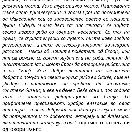
различни места. Како туристичко место, Платамонас
секое лето привлекуваше и голем број на посетители
од Македонија кои со задоволство доаѓаа во нашиот
дуќан, бидејќи знаеја дека кај нас секогаш ќе најдат
свежа морска риба со совршен квалитет. Со тек на
време, се спријателуваш со луѓето, пиете кафе заедно
разговарате… и така, во неколку наврати, во неврзан
разговор – некои од нашите пријатели од Скопје, кои
патем речено се големи љубители на риба, почнаа да
инсистираат јас и мојот брат да отвориме рибарница
и во Скопје. Како добри познавачи на недоволно
добрата понуда на свежа морска риба во Скопје, тие не
убедија и поттикнаа да пробаме да започнеме
сопствен бизнис, и еве нѐ денес. Веќе една и пол година
како е отворена рибарницата во Скопје. Го
прифативме предизвикот, храбро влеговме во оваа
авантура – а дека добриот глас далеку се слуша, може
да поткрепиме и со даденото интервју и за АлЏезира,
па и денешново интервју со вас
“, скромно и на шега ни
одговори Фанис.