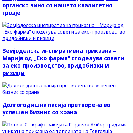
органско вино со нашето квалитетно
грозје
Земјоделска инспиративна приказна –
Марија од „Еко фарма“ споделува совети
за еко-производство, придобивки и
ризици
Долгогодишна пасија претворена во
успешен бизнис со храна