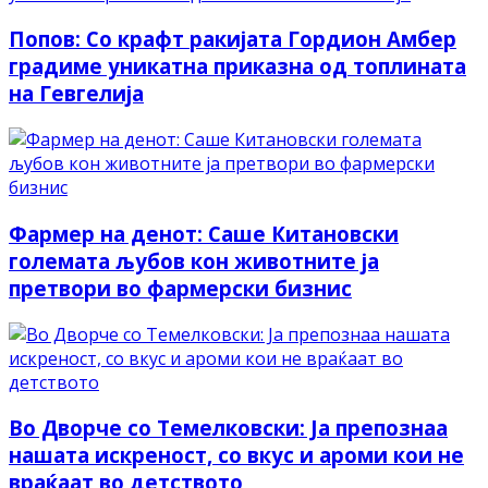
Попов: Со крафт ракијата Гордион Амбер
градиме уникатна приказна од топлината
на Гевгелија
Фармер на денот: Саше Китановски
големата љубов кон животните ја
претвори во фармерски бизнис
Во Дворче со Темелковски: Ја препознаа
нашата искреност, со вкус и ароми кои не
враќаат во детството