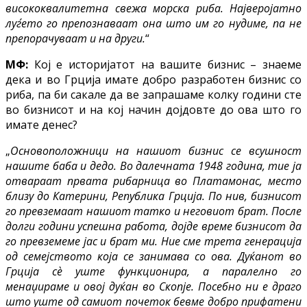
висококвалитетна свежа морска риба. Најверојатно
луѓето го препознаваат она што им го нудиме, па не
препорачуваат и на други.
“
МФ:
Кој е историјатот на вашите бизнис – знаеме
дека и во Грција имате добро разработен бизнис со
риба, па би сакале да ве запрашаме колку години сте
во бизнисот и на кој начин дојдовте до ова што го
имате денес?
„
Основоположници на нашиот бизнис се всушност
нашите баба и дедо. Во далечната 1948 година, тие ја
отвараат првата рибарница во Платамонас, место
близу до Катерини, Република Грција. По нив, бизнисот
го превземаат нашиот татко и неговиот брат. После
долги години успешна работа, дојде време бизнисот да
го превземеме јас и брат ми. Ние сме трета генерација
од семејството која се занимава со ова. Дуќанот во
Грција сѐ уште функционира, а паралелно го
менаџираме и овој дуќан во Скопје. Посебно ни е драго
што уште од самиот почеток бевме добро прифатени