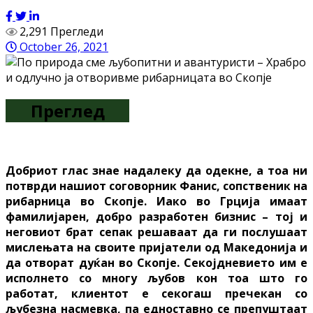
2,291 Прегледи
October 26, 2021
Преглед
Добриот глас знае надалеку
да одекне, а тоа ни
потврди нашиот соговорник Фанис, сопственик на
рибарница во Скопје. Иако во Грција имаат
фамилијарен, добро разработен бизнис – тој и
неговиот брат сепак решаваат да ги послушаат
мислењата на своите пријатели од Македонија и
да отворат дуќан во Скопје. Секојдневието им е
исполнето со многу љубов кон тоа што го
работат, клиентот е секогаш пречекан со
љубезна насмевка, па едноставно се препуштаат