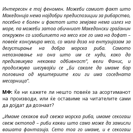
Интересен е тој феномен. Можеби самиот факт што
Македонија нема најдобри предиспозиции за рибарство,
посебно е болен и фактот што земјава нема излез на
море, па можеби затоа обичниот Македонски граѓанин
опкружен со изобилието на месо кое го има на дофат –
повеќе консумира месо, со мала доза на ентузијазам за
дегустирање на добра морска риба. Самото
непознавање на она што им се нуди, како да
предизвикува некаква одбивност“, вели Фанис, и
продолжува шегувајќи се „Би сакале да имаме бар
половина од муштериите кои ги има соседната
месарница“.
МФ:
Ќе ни кажете ли нешто повеќе за асортиманот
на производи, или ќе оставиме на читателите сами
да дојдат да дознаат?
„
Имаме секаков вид свежа морска риба, имаме секогаш
свеж октопод – риби какви што само може да замисли
вашата фантазија. Сето тоа го имаме, и е секогаш