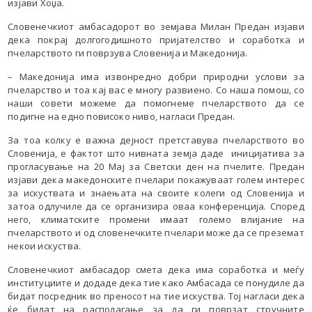
изјави Хоџа.
Словенечкиот амбасадорот во земјава Милан Предан изјави
дека покрај долгогодишното пријателство и соработка и
пчеларството ги поврзува Словенија и Македонија.
– Македонија има извонредно добри природни услови за
пчеларство и тоа кај вас е многу развиено. Со наша помош, со
наши совети можеме да помогнеме пчеларството да се
подигне на едно повисоко ниво, нагласи Предан.
За тоа колку е важна дејност претставува пчеларството во
Словенија, е фактот што нивната земја даде иницијатива за
прогласување на 20 Мај за Светски ден на пчелите. Предан
изјави дека македонските пчелари покажуваат голем интерес
за искуствата и знаењата на своите колеги од Словенија и
затоа одлучиле да се организира оваа конференција. Според
него, климатските промени имаат големо влијание на
пчеларството и од словенечките пчелари може да се преземат
некои искуства.
Словенечкиот амбасадор смета дека има соработка и меѓу
институциите и додаде дека тие како Амбасада се понудиле да
бидат посредник во преносот на тие искуства. Тој нагласи дека
ќе бидат на располагање за да ги поврзат стручните