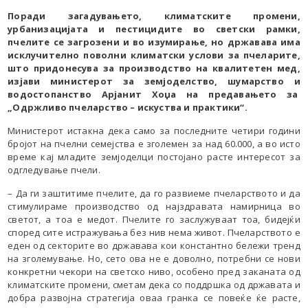
Поради загадувањето, климатските промени,
урбанизацијата и пестицидите во светски рамки,
пчелите се загрозени и во изумирање, но државава има
исклучително поволни климатски услови за пчеларите,
што придонесува за производство на квалитетен мед,
изјави
министерот за земјоделство, шумарство и
водостопанство Арјанит Хоџа на предавањето за
„Одржливо пчеларство – искуства и практики“.
Министерот истакна дека само за последните четири години
бројот на пчелни семејства е зголемен за над 60.000, а во исто
време кај младите земјоделци постојано расте интересот за
одгледување пчели.
– Да ги заштитиме пчелите, да го развиеме пчеларството и да
стимулираме производство од најздравата намирница во
светот, а тоа е медот. Пчелите го заслужуваат тоа, бидејќи
според сите истражувања без нив нема живот. Пчеларството е
еден од секторите во државава кои константно бележи тренд
на зголемување. Но, сето ова не е доволно, потребни се нови
конкретни чекори на светско ниво, особено пред заканата од
климатските промени, сметам дека со поддршка од државата и
добра развојна стратегија оваа гранка се повеќе ќе расте,