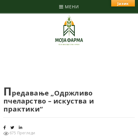
Јазик
МЕНИ
П
редавање „Одржливо
пчеларство – искуства и
практики“
675 Прегледи