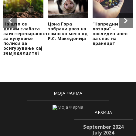
На што се
Црна Гора
“Напредни
должи слабата
забрани увоз на
лозари” –
заинтересираност
свинско месо од
последен апел
за купување
Р.С. Македонија
за спас на
полиси за
вранецот
осигурување кај
земјоделците?
МОЈА ФАРМА
АРХИВА
September 2024
July 2024