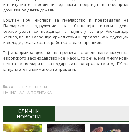
институциите, поединци од исти подрачја и пчеларски
друштва од двете држави.
Боштјан Ноч, експерт за пчеларство и претседател на
Пчеларското здружение на Словенија изјави дека
соработуваат со поединци, а најмногу со д-р Александар
Узунов, кој во Словенија држел стручни предавања и едукации
и додаде дека сакаат соработката да се прошири.
Тој информира дека ќе ги пренесат словенечките искуства,
европското законодавство кое, како што рече, има многу нови
нешта за пчеларите, за поддршката од државата и од ЕУ, за
влијанието на климатските промени.
КАТЕГОРИИ:
ВЕСТИ
,
НАЦИОНАЛНА ПОЛИТИКА
СЛИЧНИ
НОВОСТИ