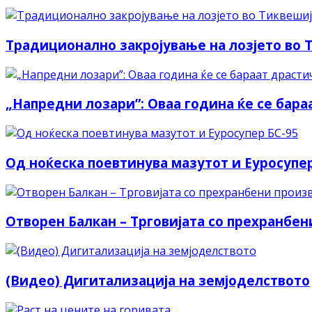
Традиционално закројување на лозјето во 
„Напредни лозари”: Оваа година ќе се бара
Од ноќеска поевтинува мазутот и Еуросупер
Отворен Балкан – Трговијата со прехранбен
(Видео) Дигитализација на земјоделството