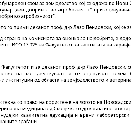
ѓународен саем за земјоделство кој се одржа во Нови 
ѓународен допринос во агробизнисот” при оценување
добри во aгробизнисот”.
 го прими деканот проф. д-р Лазо Пендовски, кој се з
д страна на Комисијата за оценка за најдобрите, е доде
по ИСО 17 025 на Факултетот за заштитата на здравјет
 Факултетот и за деканот проф. д-р Лазо Пендовски, с
ство на кој учествуваат и се оценуваат голем б
 институции од областа на земјоделството и ветеринар
 стекна со право на користење на логото на Новосадски
еринарна медицина од Скопје како државна институциј
 нудејќи квалитетна едукација и врвни лабораторски
 нашите граѓани.