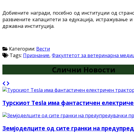
Добиените награди, посебно од институции од странс
развиените капацитети за едукација, истражување и 
државна институција.
Категории:
Вести
Tags:
Признание
,
Факултетот за ветеринарна меди
Слични Новости
Турскиот Tesla има фантастичен електриче
Земјоделците од сите гранки на предупред