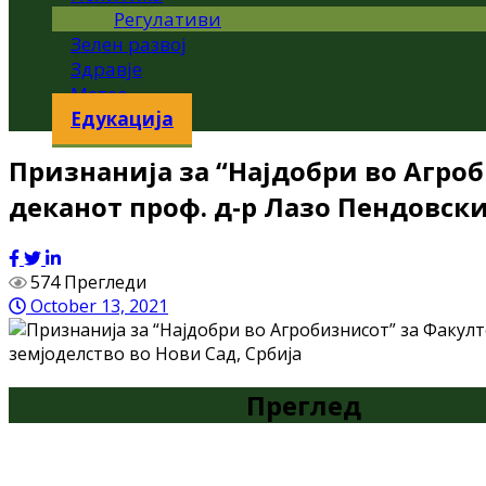
Регулативи
Зелен развој
Здравје
Метео
Едукација
Признанија за “Најдобри во Агро
деканот проф. д-р Лазо Пендовски
574 Прегледи
October 13, 2021
Преглед