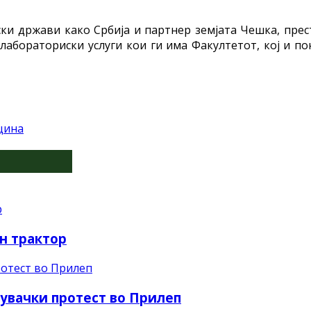
ки држави како Србија и партнер земјата Чешка, прес
лабораториски услуги кои ги има Факултетот, кој и п
цина
н трактор
увачки протест во Прилеп