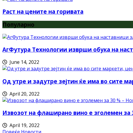
Раст на цените на горивата
Популарно
АгФутура Технологии изврши обука на наст
June 14, 2022
Од утре и задутре зејтин ќе има во сите ма
April 20, 2022
Извозот на флаширано вино е зголемен за 
April 19, 2022
Повеќе Новости