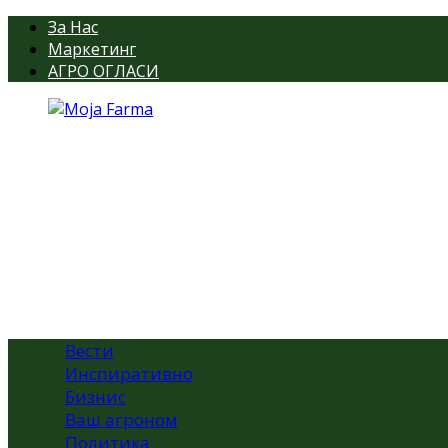
За Нас
Маркетинг
АГРО ОГЛАСИ
Вести
Инспиративно
Бизнис
Ваш агроном
Политика