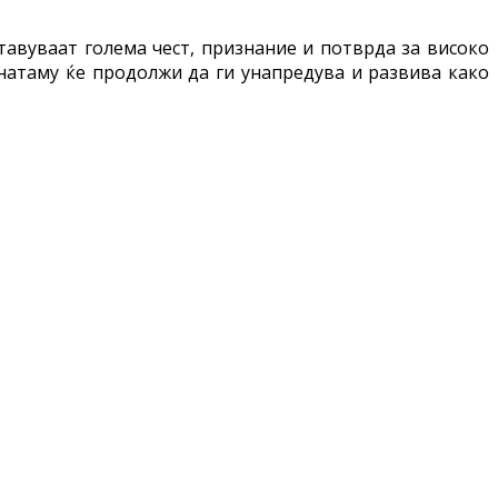
тавуваат голема чест, признание и потврда за високо
онатаму ќе продолжи да ги унапредува и развива како