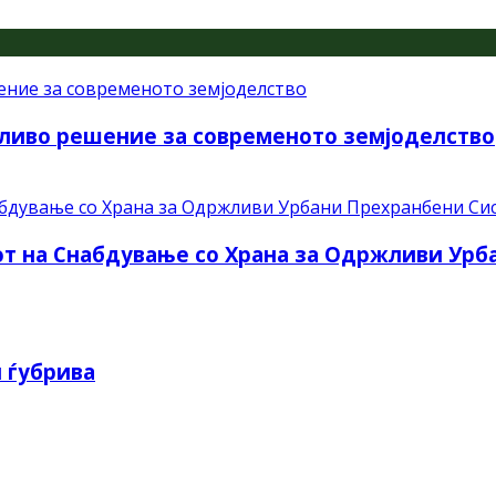
ливо решение за современото земјоделство
рот на Снабдување со Храна за Одржливи Ур
 ѓубрива