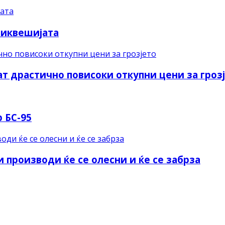
Тиквешијата
ат драстично повисоки откупни цени за гроз
 БС-95
и производи ќе се олесни и ќе се забрза