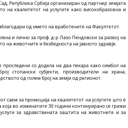
Сад, Република Србија организиран од партнер земјата
то на квалитетот на услугите како високобразовна и
аблагодари од името на вработените на Факултетот.
лена и лично за проф. д-р Лазо Пендовски за развој на
о на животните и безбедноста на јавното здравје.
е проследени со додела на два пехара како симбол на
рој стопански субјекти, производители на храна,
ството од голем број на земји од регионот.
от саем за промоција на квалитетот на услугите што е
а која во изминатите 30 години континуирано се грижи
 услуги за здравствената заштита на животните и за