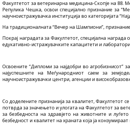
Факултетот за ветеринарна медицина-Скопје на 88. Ме
Репулика Чешка, освои специјално признание за “Ме
научноистражувачка институција во категоријата “Нај
На традиционалната “Вечер на Шампиони”, признанието
Покрај наградата за Факултетот, специјална награда о
едукативно-истражувачките капацитети и лаборатории 
Освоените “Дипломи за најдобри во агробизнисот” за
најуспешните на Меѓународниот саем за земјодел
научноистражувачки центри, агенции и високобразовни
Со доделените признанија за квалитет, Факултетот се
потврда за значењето и улогата на Факултетот за вет
за безбедноста на здравјето на животните и луѓето
безбедност и квалитет на храната која ја конзумираат