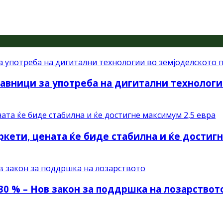
авници за употреба на дигитални технологи
ркети, цената ќе биде стабилна и ќе достиг
30 % – Нов закон за поддршка на лозарствот