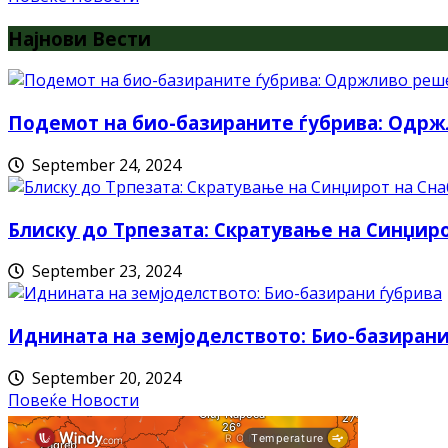
Најнови Вести
Подемот на био-базираните ѓубрива: Одрж
September 24, 2024
Блиску до Трпезата: Скратување на Синџи
September 23, 2024
Иднината на земјоделството: Био-базирани
September 20, 2024
Повеќе Новости