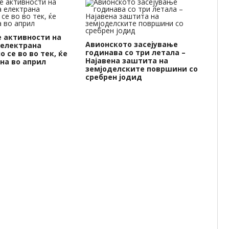
Же
Ка
 активности на
це
Авионското засејување
 електрана
годинава со три летала –
 се во во тек, ќе
Најавена заштита на
на во април
земјоделските површини со
сребрен јодид