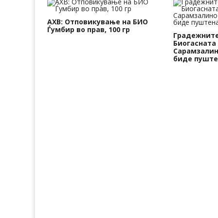
АХВ: Отповикување на БИО
Ѓумбир во прав, 100 гр
Градежните
Биогасната
Сарамзалино
биде пуште