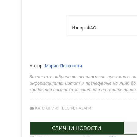
Извор: ФАО
Автор:
Марио Петковски
Законски е забрането неовластено преземање на
информацијата, цитат и пренесување на линк до
соодветна постапка за заштита на своите права 
КАТЕГОРИИ:
ВЕСТИ
,
ПАЗАРИ
СЛИЧНИ НОВОСТИ