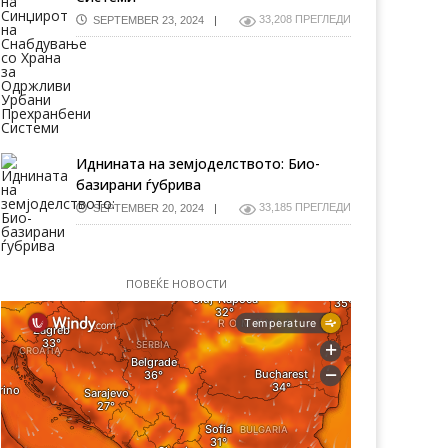
33,208 ПРЕГЛЕДИ
SEPTEMBER 23, 2024
твата на јачмен во ек –
Иднина на земјоделството
кви се приносите и
развој на урбани прехранб
ната?
системи
Иднината на земјоделството: Био-
базирани ѓубрива
33,185 ПРЕГЛЕДИ
SEPTEMBER 20, 2024
ПОВЕЌЕ НОВОСТИ