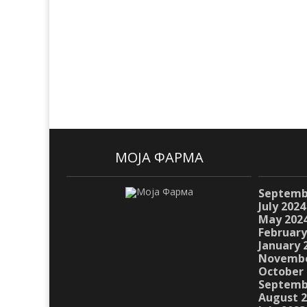
МОЈА ФАРМА
Septemb
July 2024
May 202
February
January 
Novembe
October 
Septemb
August 