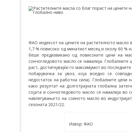
ФАО индексот на цените на растителното масло в
1,7 % повисоко од минатиот месец и околу 60 % 
беше предизвикано од повисоките цени на ма
сончогледовото масло се намалија. Глобалните 
раст, достигнувајќи го максимумот во последните 
побарувачка за увоз, која воедно се совпад
недостаток на работна сила). Глобалните цени н
како резултат на долготрајната глобална затегн
сојата и сончогледовото масло се намалија во с
навлегувањето на соиното масло во индустрија
сезоната 2021/22.
Извор: ФАО