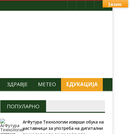
Јазик
ЗДРАВЈЕ
МЕТЕО
ЕДУКАЦИЈА
ПОПУЛАРНО
АгФутура Технологии изврши обука на
наставници за употреба на дигитални