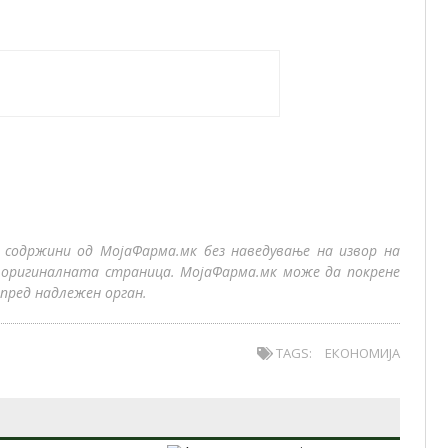
 содржини од МојаФарма.мк без наведување на извор на
 оригиналната страница. МојаФарма.мк може да покрене
пред надлежен орган.
TAGS:
ЕКОНОМИЈА