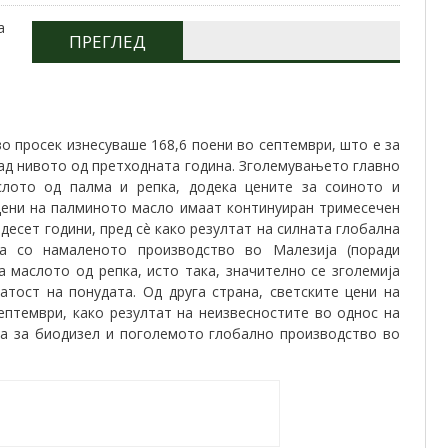
ПРЕГЛЕД
о просек изнесуваше 168,6 поени во септември, што е за
над нивото од претходната година. Зголемувањето главно
слото од палма и репка, додека цените за соиното и
цени на палминото масло имаат континуиран тримесечен
десет години, пред сè како резултат на силната глобална
на со намаленото производство во Малезија (поради
а маслото од репка, исто така, значително се зголемиja
атост на понудата. Од друга страна, светските цени на
ептември, како резултат на неизвесностите во однос на
та за биодизел и поголемото глобално производство во