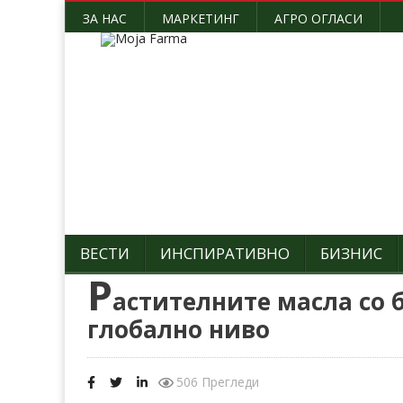
ЗА НАС
МАРКЕТИНГ
АГРО ОГЛАСИ
ВЕСТИ
ИНСПИРАТИВНО
БИЗНИС
Р
астителните масла со б
глобално ниво
506 Прегледи