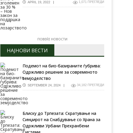
1,071 ПРЕГЛЕДИ
APRIL 19, 2022
ПОВЕЌЕ НОВОСТИ
НАЈНОВИ ВЕСТИ
Подемот на био-базираните ѓубрива:
Одржливо решение за современото
земјоделство
34,182 ПРЕГЛЕДИ
SEPTEMBER 24, 2024
Блиску до Трпезата: Скратување на
Синџирот на Снабдување со Храна за
Одржливи Урбани Прехранбени
Системи