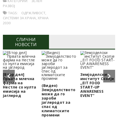
КАТЕГОРИИ:
ЗЕЛЕН
РАЗВОЈ
TAGS:
ОДРЖЛИВОСТ
,
СИСТЕМИ ЗА ХРАНА
,
ХРАНА
2030
СЛИЧНИ
НОВОСТИ
[Втор дел]
Земјоделски
Првата млечна
институт Скопје
фарма на
,,EIT FOOD
(Видео)
Нестле со нулта
START-UP
Земјоделството
емисија на
AWARENESS
може да го
јаглерод
EVENT”
зароби
јаглеродот за
спас од
климатските
промени