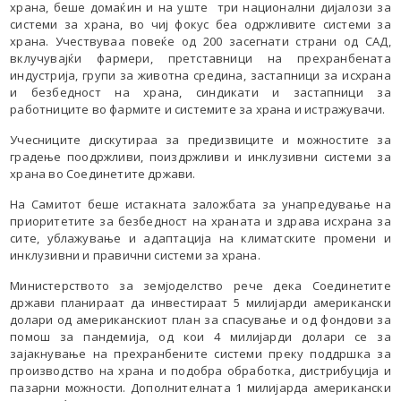
храна, беше домаќин и на уште три национални дијалози за
системи за храна, во чиј фокус беа одржливите системи за
храна. Учествуваа повеќе од 200 засегнати страни од САД,
вклучувајќи фармери, претставници на прехранбената
индустрија, групи за животна средина, застапници за исхрана
и безбедност на храна, синдикати и застапници за
работниците во фармите и системите за храна и истражувачи.
Учесниците дискутираа за предизвиците и можностите за
градење поодржливи, поиздржливи и инклузивни системи за
храна во Соединетите држави.
На Самитот беше истакната заложбата за унапредување на
приоритетите за безбедност на храната и здрава исхрана за
сите, ублажување и адаптација на климатските промени и
инклузивни и правични системи за храна.
Министерството за земјоделство рече дека Соединетите
држави планираат да инвестираат 5 милијарди американски
долари од американскиот план за спасување и од фондови за
помош за пандемија, од кои 4 милијарди долари се за
зајакнување на прехранбените системи преку поддршка за
производство на храна и подобра обработка, дистрибуција и
пазарни можности. Дополнителната 1 милијарда американски