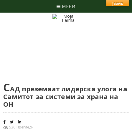
Јазик
МЕНИ
С
АД преземаат лидерска улога на
Самитот за системи за храна на
ОН
536 Прегледи