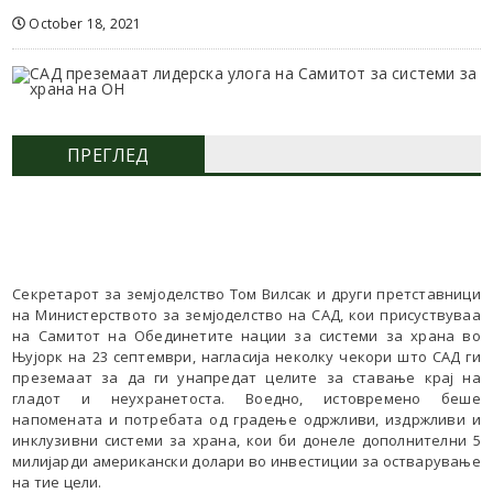
October 18, 2021
ПРЕГЛЕД
Секретарот за земјоделство Том Вилсак и други претставници
на Министерството за земјоделство на САД, кои присуствуваа
на Самитот на Обединетите нации за системи за храна во
Њујорк на 23 септември, нагласија неколку чекори што САД ги
преземаат за да ги унапредат целите за ставање крај на
гладот ​​и неухранетоста. Воедно, истовремено беше
напомената и потребата од градење одржливи, издржливи и
инклузивни системи за храна, кои би донеле дополнителни 5
милијарди американски долари во инвестиции за остварување
на тие цели.