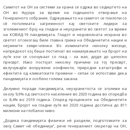
Самитот на ОН за системи за храна се одржа во седиштето на
ОН во Њујорк за време на годишното отворање на
Генералното собрание. Одржувањето на самитот се поклопи со
сѐ поголемата загреженост кај светските лидери за
зголемениот број на гладни и неухранети во светот за време
на КОВИД-19 пандемијата. Гладот ​​и недоволната исхрана во
светот отсекогаш биле главна грижа на Обединетите нации и
нејзините земји-членки. Во изминатите неколку месеци,
напредокот кој беше постигнат во намалувањето на бројот на
луѓе кои се соочуваат со глад – за жал, дојде до целосен
пресврт. Иако постојат неколку причини за тој пресврт,
вклучувајќи вооружени конфликти, природни катастрофи и
ефектите од климатските промени – сепак се испостави дека
пандемијата е особено голема закана.
Делумно поради пандемијата, неухранетоста се зголеми на
околу 9,9% од светското население во 2020 година во споредба
со 8,4% во 2019 година. Според проценките на Обединетите
нации, бројот на гладни луѓе во 2020 година достигна до 811
милиони на глобално ниво.
„Додека пандемијата физички нѐ раздели, подготовките за
овој Самит нѐ обединија“, рече генералниот секретар на ОН,