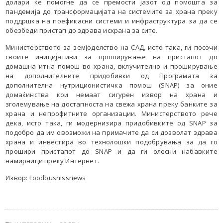
долари ќе помогне да се премости јазот од помошта за
пандемија до трансформацијата на системите за храна преку
поддршка на поефикасни системи и инфраструктура за да се
обезбеди пристап до здрава исхрана за сите.
Министерството за земјоделство на САД, исто така, ги посочи
своите иницијативи за проширување на пристапот до
домашна итна помош во храна, вклучително и проширување
на дополнителните придобивки од Програмата за
дополнителна нутриционистичка помош (SNAP) за оние
домаќинства кои немаат сигурен извор на храна и
зголемување на достапноста на свежа храна преку банките за
храна и непрофитните организации. Министерството рече
дека, исто така, ги модернизира придобивките од SNAP за
подобро да им овозможи на примачите да си дозволат здрава
храна и инвестира во технолошки подобрувања за да го
прошири пристапот до SNAP и да ги олесни набавките
намирници преку Интернет.
Извор: Foodbusnissnews