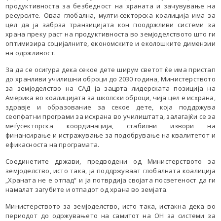
продуктивноста за безбедност на храната и зачувување на
ресурсите. Оваа глобална, мулти-секторска коалиција има за
цел да ја забрза транзицијата кон поодржливи системи за
храна преку раст на продуктивноста во земјоделството што ги
оптимизира социјалните, економските и еколошките димензии
на одржливост.
За да се осигура дека секое дете ширум светот ќе има пристап
до хранливи училишни оброци до 2030 година, Министерството
за земјоделство на САД ја зацрта лидерската позиција на
Америка во коалицијата за школски оброци, чија цел е исхрана,
здравје и образование за секое дете, која поддржува
сеопфатни програми за исхрана во училиштата, залагајќи се за
меѓусекторска координација, стабилни извори на
финансирање и истражување за подобрување на квалитетот и
ефикасноста на програмата.
Соединетите држави, предводени од Министерството за
земјоделство, исто така, ја поддржуваат глобалната коалиција
„Храната не е отпад“ и ја потврдија својата посветеност да ги
намалат загубите и отпадот од храна во земјата.
Министерството за земјоделство, исто така, истакна дека во
периодот до одржувањето на самитот на ОН за системи за