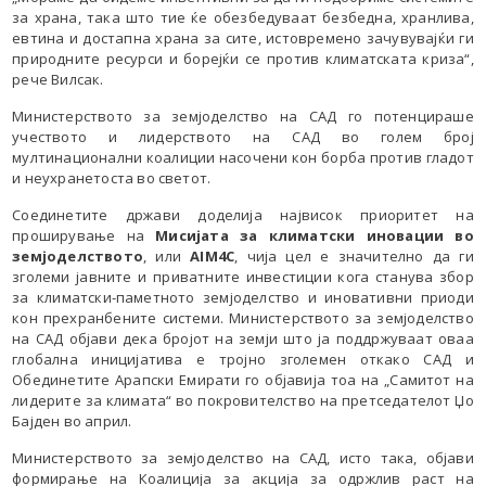
за храна, така што тие ќе обезбедуваат безбедна, хранлива,
евтина и достапна храна за сите, истовремено зачувувајќи ги
природните ресурси и борејќи се против климатската криза“,
рече Вилсак.
Министерството за земјоделство на САД го потенцираше
учеството и лидерството на САД во голем број
мултинационални коалиции насочени кон борба против гладот
​​и неухранетоста во светот.
Соединетите држави доделија највисок приоритет на
проширување на
Мисијата за климатски иновации во
земјоделството
, или
AIM4C
, чија цел е значително да ги
зголеми јавните и приватните инвестиции кога станува збор
за климатски-паметното земјоделство и иновативни приоди
кон прехранбените системи. Министерството за земјоделство
на САД објави дека бројот на земји што ја поддржуваат оваа
глобална иницијатива е тројно зголемен откако САД и
Обединетите Арапски Емирати го објавија тоа на „Самитот на
лидерите за климата“ во покровителство на претседателот Џо
Бајден во април.
Министерството за земјоделство на САД, исто така, објави
формирање на Коалиција за акција за одржлив раст на