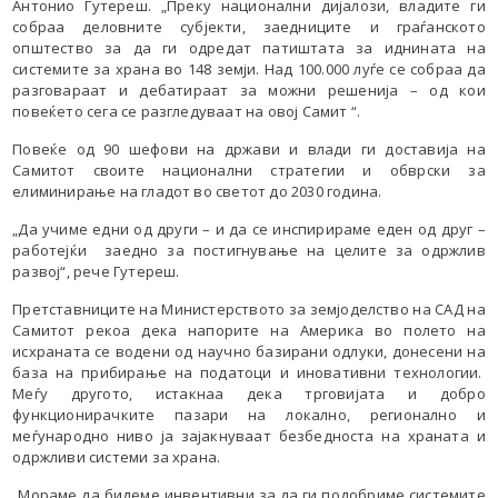
Антонио Гутереш. „Преку национални дијалози, владите ги
собраа деловните субјекти, заедниците и граѓанското
општество за да ги одредат патиштата за иднината на
системите за храна во 148 земји. Над 100.000 луѓе се собраа да
разговараат и дебатираат за можни решенија – од кои
повеќето сега се разгледуваат на овој Самит “.
Повеќе од 90 шефови на држави и влади ги доставија на
Самитот своите национални стратегии и обврски за
елиминирање на гладот ​​во светот до 2030 година.
„Да учиме едни од други – и да се инспирираме еден од друг –
работејќи заедно за постигнување на целите за одржлив
развој“, рече Гутереш.
Претставниците на Министерството за земјоделство на САД на
Самитот рекоа дека напорите на Америка во полето на
исхраната се водени од научно базирани одлуки, донесени на
база на прибирање на податоци и иновативни технологии.
Меѓу другото, истакнаа дека трговијата и добро
функционирачките пазари на локално, регионално и
меѓународно ниво ја зајакнуваат безбедноста на храната и
одржливи системи за храна.
„Мораме да бидеме инвентивни за да ги подобриме системите