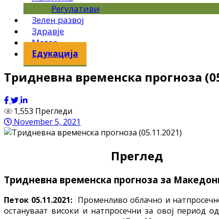
Регулативи
Зелен развој
Здравје
Метео
Едукација
Тридневна временска прогноза (05
1,553 Прегледи
November 5, 2021
Преглед
Тридневна
временска прогноза за Македониј
Петок 05.11.2021:
Променливо облачно и натпросечно 
остануваат високи и натпросечни за овој период од