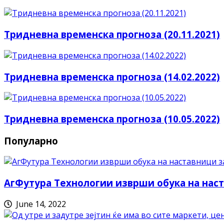
Тридневна временска прогноза (20.11.2021)
Тридневна временска прогноза (14.02.2022)
Тридневна временска прогноза (10.05.2022)
Популарно
АгФутура Технологии изврши обука на наст
June 14, 2022