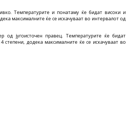
ивко. Температурите и понатаму ќе бидат високи и
одека максималните ќе се искачуваат во интервалот од
р од југоисточен правец. Температурите ќе бидат
4 степени, додека максималните ќе се искачуваат во