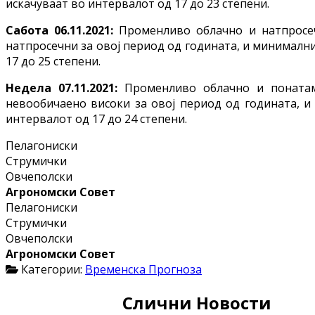
искачуваат во интервалот од 17 до 23 степени.
Сабота 06.11.2021:
Променливо облачно и натпросеч
натпросечни за овој период од годината, и минимални
17 до 25 степени.
Недела 07.11.2021:
Променливо облачно и понатам
невообичаено високи за овој период од годината, и
интервалот од 17 до 24 степени.
Пелагониски
Струмички
Овчеполски
Агрономски Совет
Пелагониски
Струмички
Овчеполски
Агрономски Совет
Категории:
Временска Прогноза
Слични Новости