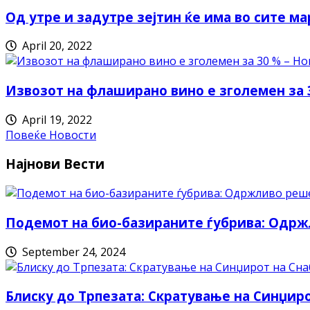
Од утре и задутре зејтин ќе има во сите ма
April 20, 2022
Извозот на флаширано вино е зголемен за 
April 19, 2022
Повеќе Новости
Најнови Вести
Подемот на био-базираните ѓубрива: Одрж
September 24, 2024
Блиску до Трпезата: Скратување на Синџи