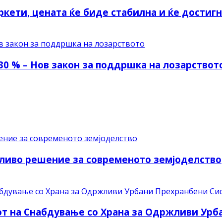
ркети, цената ќе биде стабилна и ќе достиг
30 % – Нов закон за поддршка на лозарствот
ливо решение за современото земјоделство
рот на Снабдување со Храна за Одржливи Ур