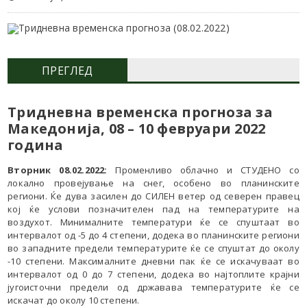
ПРЕГЛЕД
Тридневна
временска прогноза за
Македонија, 08
– 10 февруари
2022
година
Вторник 08.02.2022:
Променливо облачно и СТУДЕНО со
локално провејување на снег, особено во планинските
региони. Ќе дува засилен до СИЛЕН ветер од северен правец
кој ќе услови позначителен пад на температурите на
воздухот. Минималните температури ќе се спуштаат во
интервалот од -5 до 4 степени, додека во планинските региони
во западните предели температурите ќе се спуштат до околу
-10 степени. Максималните дневни пак ќе се искачуваат во
интервалот од 0 до 7 степени, додека во најтоплите крајни
југоисточни предели од државава температурите ќе се
искачат до околу 10 степени.