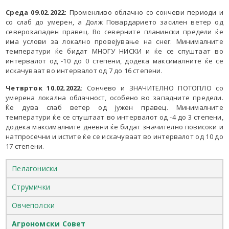
Среда 09.02.2022:
Променливо облачно со сончеви периоди и
со слаб до умерен, а Долж Повардарието засилен ветер од
северозападен правец. Во северните планински предели ќе
има услови за локално провејување на снег. Минималните
температури ќе бидат МНОГУ НИСКИ и ќе се спуштаат во
интервалот од -10 до 0 степени, додека максималните ќе се
искачуваат во интервалот од 7 до 16 степени.
Четврток 10.02.2022:
Сончево и ЗНАЧИТЕЛНО ПОТОПЛО со
умерена локална облачност, особено во западните предели.
Ќе дува слаб ветер од јужен правец. Минималните
температури ќе се спуштаат во интервалот од -4 до 3 степени,
додека максималните дневни ќе бидат значително повисоки и
натпросечни и истите ќе се искачуваат во интервалот од 10 до
17 степени.
Пелагониски
Струмички
Овчеполски
Агрономски Совет