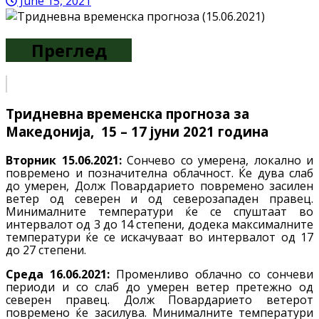
June 15, 2021
Преглед
Тридневна
временска прогноза за
Македонија, 15 – 17
јуни
2021 година
Вторник 15.06.2021:
Сончево со умерена, локално и
повремено и позначителна облачност. Ќе дува слаб
до умерен, Долж Повардарието повремено засилен
ветер од северен и од северозападен правец.
Минималните температури ќе се спуштаат во
интервалот од 3 до 14 степени, додека максималните
температури ќе се искачуваат во интервалот од 17
до 27 степени.
Среда 16.06.2021:
Променливо облачно со сончеви
периоди и со слаб до умерен ветер претежно од
северен правец. Долж Повардарието ветерот
повремено ќе засилува. Минималните температури