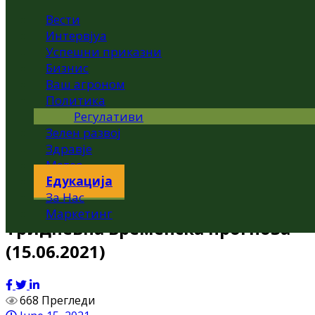
Вести
Интервјуа
Успешни приказни
Бизнис
Ваш агроном
Политика
Регулативи
Зелен развој
Здравје
Метео
Едукација
За Нас
Маркетинг
Тридневна временска прогноза
(15.06.2021)
668 Прегледи