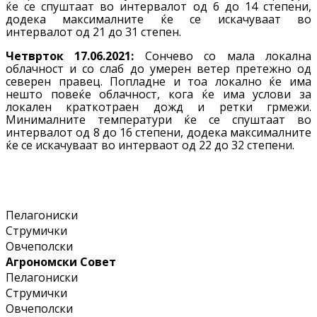
ќе се спуштаат во интервалот од 6 до 14 степени,
додека максималните ќе се искачуваат во
интервалот од 21 до 31 степен.
Четврток 17.06.2021:
Сончево со мала локална
облачност и со слаб до умерен ветер претежно од
северен правец. Попладне и тоа локално ќе има
нешто повеќе облачност, кога ќе има услови за
локален краткотраен дожд и ретки грмежи.
Минималните температури ќе се спуштаат во
интервалот од 8 до 16 степени, додека максималните
ќе се искачуваат во интерваот од 22 до 32 степени.
Пелагониски
Струмички
Овчеполски
Агрономски Совет
Пелагониски
Струмички
Овчеполски