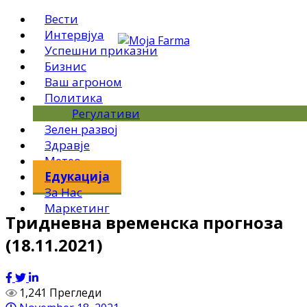
Вести
Интервјуа
Успешни приказни
Бизнис
Ваш агроном
Политика
Регулативи
Зелен развој
Здравје
Метео
Едукација
За Нас
Маркетинг
Тридневна временска прогноза
(18.11.2021)
1,241 Прегледи