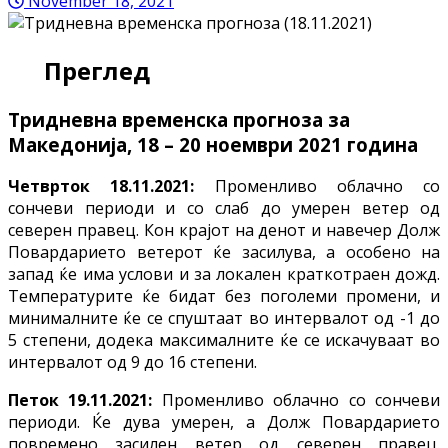
November 18, 2021
Преглед
Тридневна
временска прогноза за
Македонија, 18 – 20 ноември
2021 година
Четврток 18.11.2021:
Променливо облачно со
сончеви периоди и со слаб до умерен ветер од
северен правец. Кон крајот на денот и навечер Долж
Повардарието ветерот ќе засилува, а особено на
запад ќе има услови и за локален краткотраен дожд.
Температурите ќе бидат без поголеми промени, и
минималните ќе се спуштаат во интервалот од -1 до
5 степени, додека максималните ќе се искачуваат во
интервалот од 9 до 16 степени.
Петок 19.11.2021:
Променливо облачно со сончеви
периоди. Ќе дува умерен, а Долж Повардарието
повремено засилен ветер од северен правец.