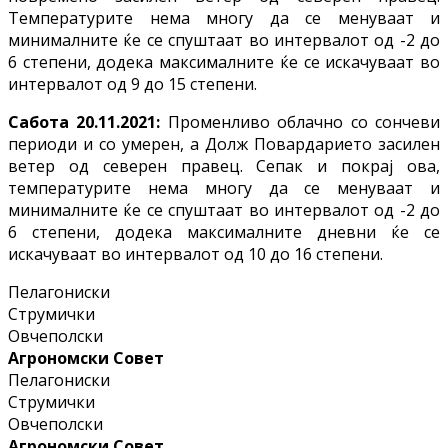
Температурите нема многу да се менуваат и
минималните ќе се спуштаат во интервалот од -2 до
6 степени, додека максималните ќе се искачуваат во
интервалот од 9 до 15 степени.
Сабота 20.11.2021:
Променливо облачно со сончеви
периоди и со умерен, а Долж Повардарието засилен
ветер од северен правец. Сепак и покрај ова,
температурите нема многу да се менуваат и
минималните ќе се спуштаат во интервалот од -2 до
6 степени, додека максималните дневни ќе се
искачуваат во интервалот од 10 до 16 степени.
Пелагониски
Струмички
Овчеполски
Агрономски Совет
Пелагониски
Струмички
Овчеполски
Агрономски Совет