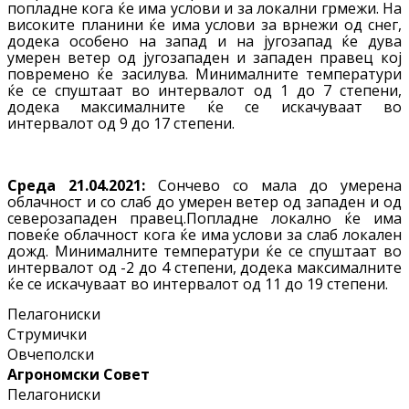
попладне кога ќе има услови и за локални грмежи. На
високите планини ќе има услови за врнежи од снег,
додека особено на запад и на југозапад ќе дува
умерен ветер од југозападен и западен правец кој
повремено ќе засилува. Минималните температури
ќе се спуштаат во интервалот од 1 до 7 степени,
додека максималните ќе се искачуваат во
интервалот од 9 до 17 степени.
Среда 21.04.2021:
Сончево со мала до умерена
облачност и со слаб до умерен ветер од западен и од
северозападен правец.Попладне локално ќе има
повеќе облачност кога ќе има услови за слаб локален
дожд. Минималните температури ќе се спуштаат во
интервалот од -2 до 4 степени, додека максималните
ќе се искачуваат во интервалот од 11 до 19 степени.
Пелагониски
Струмички
Овчеполски
Агрономски Совет
Пелагониски