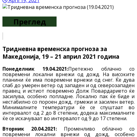
April 19, 2021
Преглед
Тридневна временска прогноза за
Македонија, 19 – 21 април 2021 година
Понеделник 19.04.2021:
Претежно облачно со
повремени локални врнежи од дожд. На високите
планини ќе има повремени врнежи од снег. Ќе дува
слаб до умерен ветер од западен и од северозападен
правец и истиот повремено Долж Повардарието ќе
засилува, особено попладне. Локално пак ќе биде и
нестабилно со пороен дожд, грмежи и засилен ветер.
Минималните температури ќе се спуштаат во
интервалот од 2 до 8 степени, додека максималните
ќе се искачуваат во интервалот од 9 до 17 степени.
Вторник 20.04.2021:
Променливо облачно со
повремени локални врнежи од дожд, особено