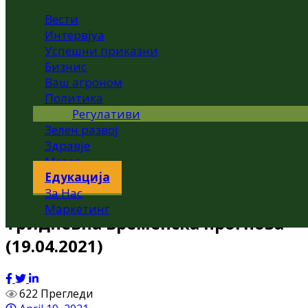
Вести
Интервјуа
Успешни приказни
Бизнис
Ваш агроном
Политика
Регулативи
Зелен развој
Здравје
Метео
Едукација
За Нас
Маркетинг
Тридневна временска прогноза
(19.04.2021)
622 Прегледи