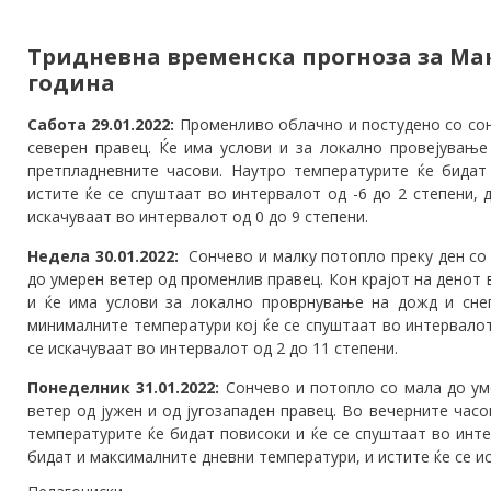
Тридневна
временска прогноза за Мак
година
Сабота 29.01.2022:
Променливо облачно и постудено со сон
северен правец. Ќе има услови и за локално провејување
претпладневните часови. Наутро температурите ќе бидат
истите ќе се спуштаат во интервалот од -6 до 2 степени, 
искачуваат во интервалот од 0 до 9 степени.
Недела 30.01.2022:
Сончево и малку потопло преку ден со
до умерен ветер од променлив правец. Кон крајот на денот
и ќе има услови за локално проврнување на дожд и сн
минималните температури кој ќе се спуштаат во интервалот
се искачуваат во интервалот од 2 до 11 степени.
Понеделник 31.01.2022:
Сончево и потопло со мала до ум
ветер од јужен и од југозападен правец. Во вечерните час
температурите ќе бидат повисоки и ќе се спуштаат во инте
бидат и максималните дневни температури, и истите ќе се ис