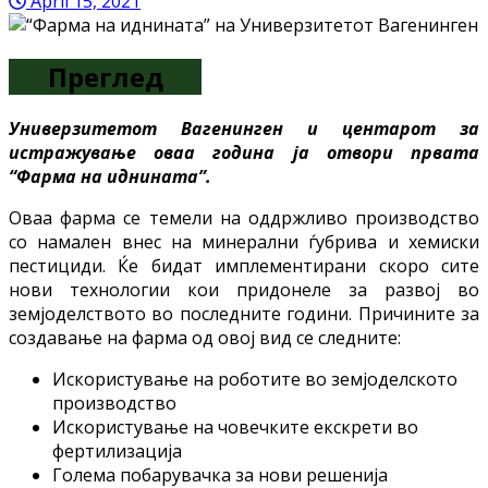
April 15, 2021
Преглед
Универзитетот Вагенинген и центарот за
истражување оваа година ја отвори првата
“Фарма на иднината”.
Оваа фарма се темели на оддржливо производство
со намален внес на минерални ѓубрива и хемиски
пестициди. Ќе бидат имплементирани скоро сите
нови технологии кои придонеле за развој во
земјоделството во последните години. Причините за
создавање на фарма од овој вид се следните:
Искористување на роботите во земјоделското
производство
Искористување на човечките екскрети во
фертилизација
Голема побарувачка за нови решенија