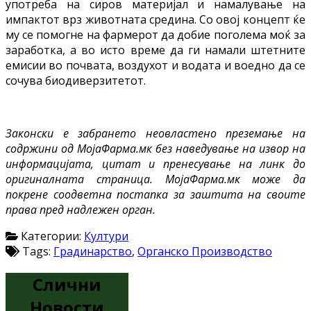
употреба на сиров материјал и намалување на
импактот врз животната средина. Со овој концепт ќе
му се помогне на фармерот да добие поголема моќ за
заработка, а во исто време да ги намали штетните
емисии во почвата, воздухот и водата и воедно да се
сочува биодиверзитетот.
Законски е забрането неовластено преземање на
содржини од МојаФарма.мк без наведување на извор на
информацијата, цитат и пренесување на линк до
оригиналната страница. МојаФарма.мк може да
покрене соодветна постапка за заштита на своите
права пред надлежен орган.
Категории:
Култури
Tags:
Градинарство
,
Органско Производство
Слични
Новости