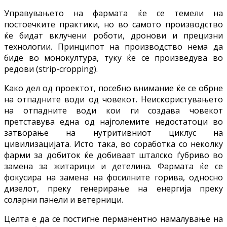
Управувањето на фармата ќе се темели на
постоечките практики, но во самото производство
ќе бидат вклучени роботи, дронови и прецизни
технологии. Принципот на производство нема да
биде во монокултура, туку ќе се произведува во
редови (strip-cropping).
Како дел од проектот, посебно внимание ќе се обрне
на отпадните води од човекот. Неискористувањето
на отпадните води кои ги создава човекот
претставува една од најголемите недостатоци во
затворање на нутритивниот циклус на
цивилизацијата. Исто така, во соработка со неколку
фарми за добиток ќе добиваат шталско ѓубриво во
замена за житарици и детелина. Фармата ќе се
фокусира на замена на фосилните горива, односно
дизелот, преку генерирање на енергија преку
соларни панели и ветерници.
Целта е да се постигне перманентно намалување на