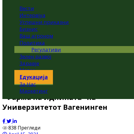
Вести
Интервјуа
Успешни приказни
Бизнис
Ваш агроном
Политика
Регулативи
Зелен развој
Здравје
Метео
Едукација
За Нас
Маркетинг
“Фарма на иднината” на
Универзитетот Вагенинген
838 Прегледи