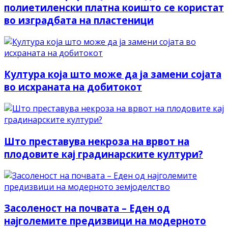
полиетиленски платна коишто се користат
во изградбата на пластеници
Култура која што може да ја замени сојата
во исхраната на добитокот
Што преставува некроза на врвот на
плодовите кај градинарските култури?
Засоленост на почвата – Еден од
најголемите предизвици на модерното