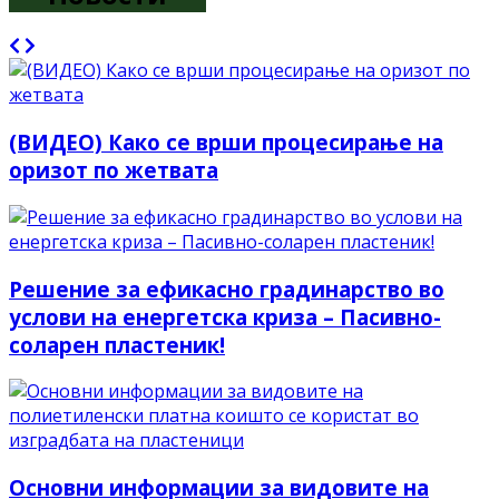
(ВИДЕО) Како се врши процесирање на
оризот по жетвата
Решение за ефикасно градинарство во
услови на енергетска криза – Пасивно-
соларен пластеник!
Основни информации за видовите на