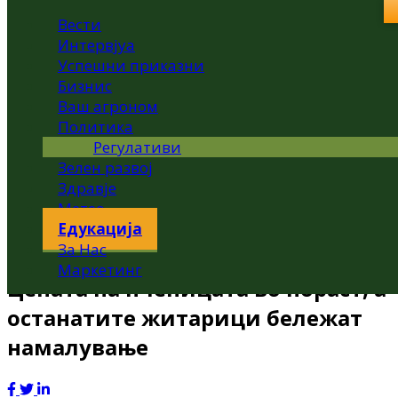
Вести
Интервјуа
Успешни приказни
Бизнис
Ваш агроном
Политика
Регулативи
Зелен развој
Здравје
Метео
Едукација
За Нас
Маркетинг
Цената на пченицата во пораст, а
останатите житарици бележат
намалување