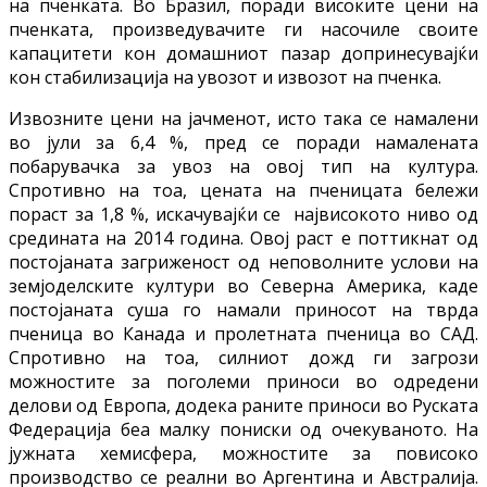
на пченката. Во Бразил, поради високите цени на
пченката, произведувачите ги насочиле своите
капацитети кон домашниот пазар допринесувајќи
кон стабилизација на увозот и извозот на пченка.
Извозните цени на јачменот, исто така се намалени
во јули за 6,4 %, пред се поради намалената
побарувачка за увоз на овој тип на култура.
Спротивно на тоа, цената на пченицата бележи
пораст за 1,8 %, искачувајќи се највисокото ниво од
средината на 2014 година. Овој раст е поттикнат од
постојаната загриженост од неповолните услови на
земјоделските култури во Северна Америка, каде
постојаната суша го намали приносот на тврда
пченица во Канада и пролетната пченица во САД.
Спротивно на тоа, силниот дожд ги загрози
можностите за поголеми приноси во одредени
делови од Европа, додека раните приноси во Руската
Федерација беа малку пониски од очекуваното. На
јужната хемисфера, можностите за повисоко
производство се реални во Аргентина и Австралија.