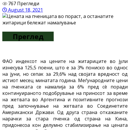
767 Прегледи
August 18, 2021
Преглед
ФАО индексот на цените на житариците во јули
изнесува 125,5 поени, што е за 3% пониско во однос
на јуни, но сепак за 29,6% над својата вредност од
истиот месец минатата година. Меѓународните цени
на пченката се намалија за 6% пред сè поради
континуираното подобрување на приносот за време
на жетвата во Аргентина и позитивните прогнози
пред започнување на жетвата во Соединетите
Американски Држави. Од друга страна откажаните
нарачки за стара пченка од страна на Кина,
придонесоа кон делумно стабилизирање на цената