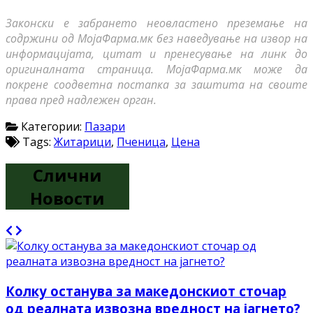
Законски е забрането неовластено преземање на
содржини од МојаФарма.мк без наведување на извор на
информацијата, цитат и пренесување на линк до
оригиналната страница. МојаФарма.мк може да
покрене соодветна постапка за заштита на своите
права пред надлежен орган.
Категории:
Пазари
Tags:
Житарици
,
Пченица
,
Цена
Слични
Новости
Колку останува за македонскиот сточар
од реалната извозна вредност на јагнето?