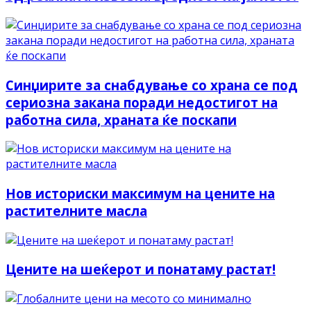
Синџирите за снабдување со храна се под
сериозна закана поради недостигот на
работна сила, храната ќе поскапи
Нов историски максимум на цените на
растителните масла
Цените на шеќерот и понатаму растат!